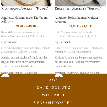
Kraftbaum Amulett “Pappel”
Krafttier Amulett “Spinne”
Amulette
,
Holzanhänger
,
Kraftbaum
Amulette
,
Holzanhänger
,
Krafttier
Amulette
Amulette
29,90
€
–
49,90
€
24,90
€
–
44,90
€
Kein Mehrwertsteuerausweis, da
Kein Mehrwertsteuerausweis, da
Kleinunternehmer nach §19 (1) UStG.
Kleinunternehmer nach §19 (1) UStG.
zzgl.
Versand
zzgl.
Versand
Lieferzeit:
6-9 Tage
innerhalb Deutschlands.
Lieferzeit:
6-9 Tage
innerhalb Deutschlands.
Zusätzlich 2-3 Tage ins Ausland.
Zusätzlich 2-3 Tage ins Ausland.
Amulett aus heimischem Astholz aus der
Krafttier Amulett aus heimischem Astholz
Region mit einem durch Brandmalerei
mit einem durch Brandmalerei verzierten
verziertem Pappelblatt-Motiv.
Spinnen-Motiv.
Symbolik
: Freude, Leichtigkeit
Symbolik
:
Schicksal, Träume, Visionen
AGB
DATENSCHUTZ
WIDERRUF
VERSANDKOSTEN