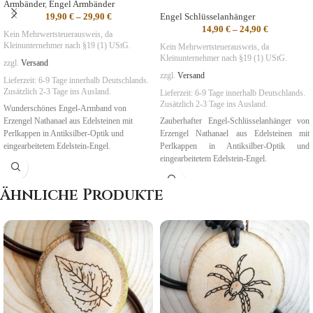
Armbänder
,
Engel Armbänder
19,90
€
–
29,90
€
Engel Schlüsselanhänger
14,90
€
–
24,90
€
Kein Mehrwertsteuerausweis, da
Kleinunternehmer nach §19 (1) UStG.
Kein Mehrwertsteuerausweis, da
Kleinunternehmer nach §19 (1) UStG.
zzgl.
Versand
zzgl.
Versand
Lieferzeit:
6-9 Tage
innerhalb Deutschlands.
Zusätzlich 2-3 Tage ins Ausland.
Lieferzeit:
6-9 Tage
innerhalb Deutschlands.
Zusätzlich 2-3 Tage ins Ausland.
Wunderschönes Engel-Armband von
Erzengel Nathanael aus Edelsteinen mit
Zauberhafter Engel-Schlüsselanhänger von
Perlkappen in Antiksilber-Optik und
Erzengel Nathanael aus Edelsteinen mit
eingearbeitetem Edelstein-Engel.
Perlkappen in Antiksilber-Optik und
eingearbeitetem Edelstein-Engel.
Symbolik
:
Führung
,
Spiritualität
,
Wunder
Symbolik
:
Führung
,
Spiritualität
,
Wunder
Ähnliche Produkte