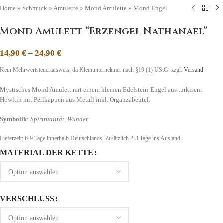
Home
»
Schmuck
»
Amulette
»
Mond Amulette
»
Mond Engel
Mond Amulett “Erzengel Nathanael”
14,90
€
–
24,90
€
Kein Mehrwertsteuerausweis, da Kleinunternehmer nach §19 (1) UStG.
zzgl.
Versand
Mystisches Mond Amulett mit einem kleinen Edelstein-Engel aus türkisem
Howltih mit Perlkappen aus Metall inkl. Organzabeutel.
Symbolik
:
Spiritualität
,
Wunder
Lieferzeit:
6-9 Tage
innerhalb Deutschlands. Zusätzlich 2-3 Tage ins Ausland.
MATERIAL DER KETTE
VERSCHLUSS