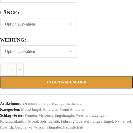
LÄNGE
WEIHUNG
IN DEN WARENKORB
Artikelnummer:
mond-amulett-erzengel-nathanael
Kategorien:
Mond Engel
,
Amulette
,
Mond Amulette
Schlagwörter:
Wunder
,
Visionen
,
Engelmagie
,
Weisheit
,
Erzengel
,
Kommunikation
,
Mond
,
Spiritualität
,
Führung
,
Edelstein Engel
,
Engel
,
Nathanael
,
Howlith
,
Geschenke
,
Wissen
,
Hingabe
,
Freundschaft