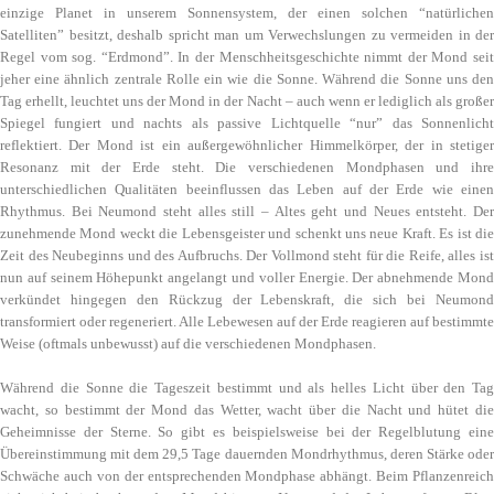
einzige Planet in unserem Sonnensystem, der einen solchen “natürlichen
Satelliten” besitzt, deshalb spricht man um Verwechslungen zu vermeiden in der
Regel vom sog. “Erdmond”. In der Menschheitsgeschichte nimmt der Mond seit
jeher eine ähnlich zentrale Rolle ein wie die Sonne. Während die Sonne uns den
Tag erhellt, leuchtet uns der Mond in der Nacht – auch wenn er lediglich als großer
Spiegel fungiert und nachts als passive Lichtquelle “nur” das Sonnenlicht
reflektiert. Der Mond ist ein außergewöhnlicher Himmelkörper, der in stetiger
Resonanz mit der Erde steht. Die verschiedenen Mondphasen und ihre
unterschiedlichen Qualitäten beeinflussen das Leben auf der Erde wie einen
Rhythmus. Bei Neumond steht alles still – Altes geht und Neues entsteht. Der
zunehmende Mond weckt die Lebensgeister und schenkt uns neue Kraft. Es ist die
Zeit des Neubeginns und des Aufbruchs. Der Vollmond steht für die Reife, alles ist
nun auf seinem Höhepunkt angelangt und voller Energie. Der abnehmende Mond
verkündet hingegen den Rückzug der Lebenskraft, die sich bei Neumond
transformiert oder regeneriert. Alle Lebewesen auf der Erde reagieren auf bestimmte
Weise (oftmals unbewusst) auf die verschiedenen Mondphasen.
Während die Sonne die Tageszeit bestimmt und als helles Licht über den Tag
wacht, so bestimmt der Mond das Wetter, wacht über die Nacht und hütet die
Geheimnisse der Sterne. So gibt es beispielsweise bei der Regelblutung eine
Übereinstimmung mit dem 29,5 Tage dauernden Mondrhythmus, deren Stärke oder
Schwäche auch von der entsprechenden Mondphase abhängt. Beim Pflanzenreich