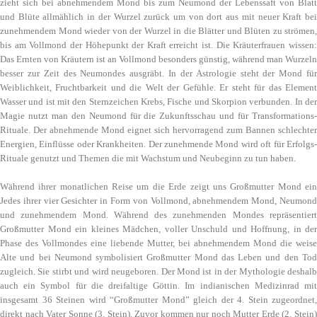
zieht sich bei abnehmendem Mond bis zum Neumond der Lebenssaft von Blatt
und Blüte allmählich in der Wurzel zurück um von dort aus mit neuer Kraft bei
zunehmendem Mond wieder von der Wurzel in die Blätter und Blüten zu strömen,
bis am Vollmond der Höhepunkt der Kraft erreicht ist. Die Kräuterfrauen wissen:
Das Ernten von Kräutern ist an Vollmond besonders günstig, während man Wurzeln
besser zur Zeit des Neumondes ausgräbt. In der Astrologie steht der Mond für
Weiblichkeit, Fruchtbarkeit und die Welt der Gefühle. Er steht für das Element
Wasser und ist mit den Sternzeichen Krebs, Fische und Skorpion verbunden. In der
Magie nutzt man den Neumond für die Zukunftsschau und für Transformations-
Rituale. Der abnehmende Mond eignet sich hervorragend zum Bannen schlechter
Energien, Einflüsse oder Krankheiten. Der zunehmende Mond wird oft für Erfolgs-
Rituale genutzt und Themen die mit Wachstum und Neubeginn zu tun haben.
Während ihrer monatlichen Reise um die Erde zeigt uns Großmutter Mond ein
Jedes ihrer vier Gesichter in Form von Vollmond, abnehmendem Mond, Neumond
und zunehmendem Mond. Während des zunehmenden Mondes repräsentiert
Großmutter Mond ein kleines Mädchen, voller Unschuld und Hoffnung, in der
Phase des Vollmondes eine liebende Mutter, bei abnehmendem Mond die weise
Alte und bei Neumond symbolisiert Großmutter Mond das Leben und den Tod
zugleich. Sie stirbt und wird neugeboren. Der Mond ist in der Mythologie deshalb
auch ein Symbol für die dreifaltige Göttin. Im indianischen Medizinrad mit
insgesamt 36 Steinen wird “Großmutter Mond” gleich der 4. Stein zugeordnet,
direkt nach Vater Sonne (3. Stein). Zuvor kommen nur noch Mutter Erde (2. Stein)