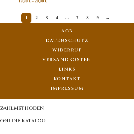
19,90
€
–
29,90
€
1
2
3
4
…
7
8
9
→
AGB
DATENSCHUTZ
WIDERRUF
VERSANDKOSTEN
LINKS
KONTAKT
IMPRESSUM
ZAHLMETHODEN
ONLINE KATALOG