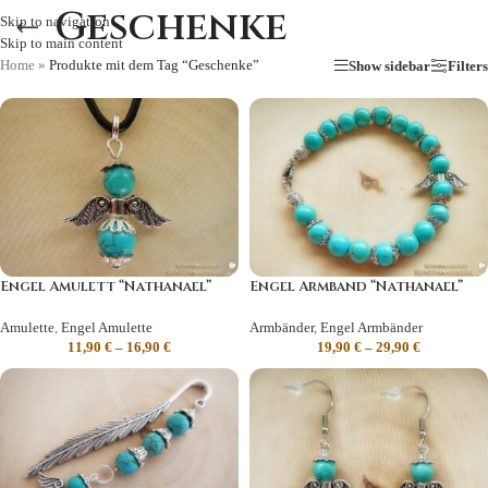
Geschenke
Skip to navigation
Skip to main content
Home
»
Produkte mit dem Tag “Geschenke”
Show sidebar
Filters
Engel Amulett “Nathanael”
Engel Armband “Nathanael”
Amulette
,
Engel Amulette
Armbänder
,
Engel Armbänder
11,90
€
–
16,90
€
19,90
€
–
29,90
€