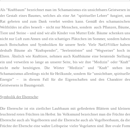
Als “Kraftbaum” bezeichnet man im Schamanismus ein unsichtbares Geistwesen in
der Gestalt eines Baumes, welches als eine Art “spiritueller Lehrer” fungiert, um
Rat gebeten und zum Dank verehrt werden kann. Gemäß des schamanischen
Weltbildes ist alles beseelt – nicht nur Menschen, sondern auch Pflanzen, Bäume,
Tiere und Steine – und sind wir alle Kinder von Mutter Erde. Bäume schenken uns
nicht nur Luft zum Atmen und ein schattiges Plätzchen im Sommer, sondern haben
auch Botschaften und Symboliken für unsere Seele. Viele NatUrVölker halten
deshalb Bäume als “Kraftspender”, “Seelentröster” und “Wegweiser” hoch in
Ehren. Ähnlich wie Krafttiere, nehmen auch Kraftbäume eine beratende Stellung
ein und verweilen so lange an unserer Seite, bis wir ihre “Medizin” oder “Kraft”
nicht mehr benötigten. Die Wörter “Medizin” und “Kraft” stehen im
Schamanismus allerdings nicht für Heilkunde, sondern für “unsichtbare, spirituelle
Energie” – in diesem Fall für die Eigenschaften und den Charakter des
Geistwesens in Baumgestalt.
Symbolik der Eberesche
:
Die Eberesche ist ein zierlicher Laubbaum mit gefiederten Blättern und kleinen
leuchtend roten Früchten im Herbst. Im Volksmund bezeichnet man die Früchte der
Eberesche auch als Vogelbeeren und die Eberesche auch als Vogelbeerbaum, da die
Früchte der Ebersche eine wahre Leibspeise vieler Vogelarten sind. Ihre ovale Form