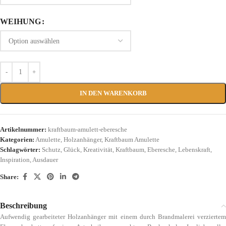
WEIHUNG
IN DEN WARENKORB
Artikelnummer:
kraftbaum-amulett-eberesche
Kategorien:
Amulette
,
Holzanhänger
,
Kraftbaum Amulette
Schlagwörter:
Schutz
,
Glück
,
Kreativität
,
Kraftbaum
,
Eberesche
,
Lebenskraft
,
Inspiration
,
Ausdauer
Share:
Beschreibung
Aufwendig gearbeiteter Holzanhänger mit einem durch Brandmalerei verziertem