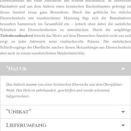
Ebereschenbatt auf einer Astscheibe aus echtem Buchenholz. In liebevoller
Handarbeit und aus dem Astholz eines heimischen Buchenbaumes gefertigt ist
dieses Amulett etwas ganz Besonderes. Durch das gelbliche bis rötliche
Ebereschenholz mit wunderschöner Maserung fügt sich die Brandmalerei
besonders harmonisch ins Gesamtbild ein – jedoch ohne dabei die natürliche
Schönheit des Ebereschenholzes zu unterdrücken. Durch die sorgfältige
Tiefenbrandmalerei
bleicht das Motiv auf dem Ebereschen-Amulett nicht aus und
zeigt zu jeder Jahreszeit seine eindrucksvolle Präsenz. Die mehrfachen
Schleifvorgänge der Oberfläche machen diesen Holzanhänger aus Ebereschenholz
aber auch zu einem wunderschönen Handschmeichler.
”Natur
Das Astholz stammt von einer heimischen Eberesche aus dem Oberpfälzer
Wald. Das Holz ist unbehandelt, geschliffen und wurde schonend
luftgetrocknet.
”Unikat”
Lieferumfang