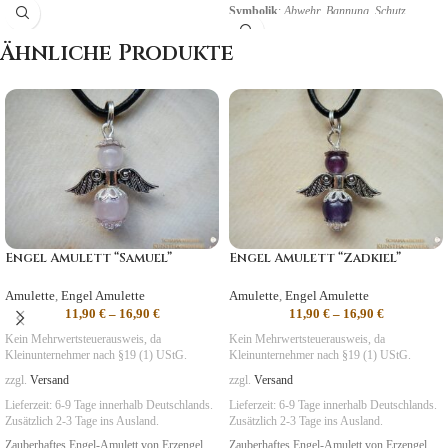
Symbolik
: Fantasie, Gefühle, Träume
Symbolik
:
Abwehr, Bannung, Schutz
Ähnliche Produkte
Engel Amulett “Samuel”
Engel Amulett “Zadkiel”
Amulette
,
Engel Amulette
Amulette
,
Engel Amulette
11,90
€
–
16,90
€
11,90
€
–
16,90
€
Kein Mehrwertsteuerausweis, da
Kein Mehrwertsteuerausweis, da
Kleinunternehmer nach §19 (1) UStG.
Kleinunternehmer nach §19 (1) UStG.
zzgl.
Versand
zzgl.
Versand
Lieferzeit:
6-9 Tage
innerhalb Deutschlands.
Lieferzeit:
6-9 Tage
innerhalb Deutschlands.
Zusätzlich 2-3 Tage ins Ausland.
Zusätzlich 2-3 Tage ins Ausland.
Zauberhaftes Engel-Amulett von Erzengel
Zauberhaftes Engel-Amulett von Erzengel