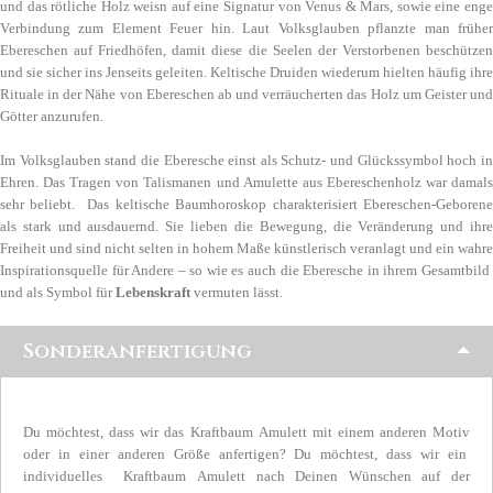
und das rötliche Holz weisn auf eine Signatur von Venus & Mars, sowie eine enge
Verbindung zum Element Feuer hin. Laut Volksglauben pflanzte man früher
Ebereschen auf Friedhöfen, damit diese die Seelen der Verstorbenen beschützen
und sie sicher ins Jenseits geleiten. Keltische Druiden wiederum hielten häufig ihre
Rituale in der Nähe von Ebereschen ab und verräucherten das Holz um Geister und
Götter anzurufen.
Im Volksglauben stand die Eberesche einst als Schutz- und Glückssymbol hoch in
Ehren. Das Tragen von Talismanen und Amulette aus Ebereschenholz war damals
sehr beliebt. Das keltische Baumhoroskop charakterisiert Ebereschen-Geborene
als stark und ausdauernd. Sie lieben die Bewegung, die Veränderung und ihre
Freiheit und sind nicht selten in hohem Maße künstlerisch veranlagt und ein wahre
Inspirationsquelle für Andere – so wie es auch die Eberesche in ihrem Gesamtbild
und als Symbol für
Lebenskraft
vermuten lässt.
Sonderanfertigung
Du möchtest, dass wir das Kraftbaum Amulett mit einem anderen Motiv
oder in einer anderen Größe anfertigen? Du möchtest, dass wir ein
individuelles Kraftbaum Amulett nach Deinen Wünschen auf der