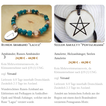
Runen Armband “Laguz”
Seelen Amulett “Pentagramm”
Armbänder
,
Runen Armbänder
Amulette
,
Holzanhänger
,
Seelen
24,90
€
–
44,90
€
Amulette
24,90
€
–
44,90
€
Kein Mehrwertsteuerausweis, da
Kleinunternehmer nach §19 (1) UStG.
Kein Mehrwertsteuerausweis, da
Kleinunternehmer nach §19 (1) UStG.
zzgl.
Versand
zzgl.
Versand
Lieferzeit:
6-9 Tage
innerhalb Deutschlands.
Zusätzlich 2-3 Tage ins Ausland.
Lieferzeit:
6-9 Tage
innerhalb Deutschlands.
Zusätzlich 2-3 Tage ins Ausland.
Wunderschönes Runen-Armband aus
Edelsteinen mit Perlkappen in Antiksilber-
Amulett aus heimischem Astholz aus der
Optik und Metall-Anhänger, welcher mit der
Region mit einem durch Brandmalerei
Rune "Laguz" verziert wurde.
verziertem Pentagramm-Motiv.