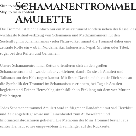
Schamanentromme
Skip to navigation
Skip to main content
Amulette
Die Trommel ist nicht einfach nur ein Musikstrument sondern neben der Rassel das
wichtigste Ritualwerkzeug von Schamanen und Medizinmännern für den
Seelenflug. Im Schamanismus vieler Naturvölker nimmt die Trommel daher eine
zentrale Rolle ein – ob in Nordamerika, Indonesien, Nepal, Sibirien oder Tibet;
sogar bei den Kelten und Germanen.
Unsere Schamanentrommel Ketten orientieren sich an den großen
Schamanentrommeln wurden aber verkleinert, damit Du sie als Amulett und
Talisman um den Hals tragen kannst. Mit ihrem Dasein möchten sie Dich stets an
die Symbolik der Trommel im Schamanismus erinnern, bei Tag als Amulett
begleiten und Deinen Herzschlag sinnbildlich in Einklang mit dem von Mutter
Erde bringen.
Jedes Schamanentrommel Amulett wird in filigraner Handarbeit mit viel Herzblut
und Zeit angefertigt sowie mit Leinenbeutel zum Aufbewahren und
Informationsbroschüren geliefert. Die Membran der Mini Trommel besteht aus
echter Tierhaut sowie eingewebtem Traumfänger auf der Rückseite.