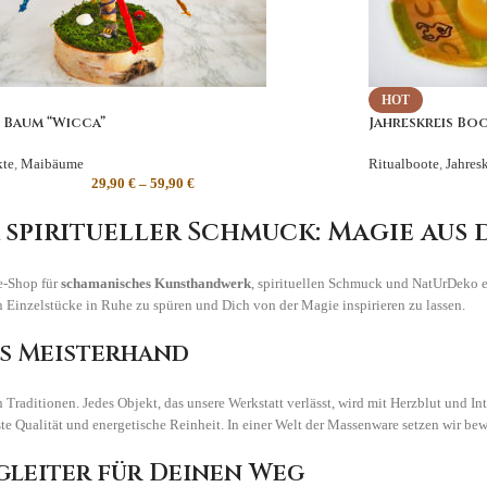
HOT
 Baum “Wicca”
Jahreskreis Boo
kte
,
Maibäume
Ritualboote
,
Jahres
29,90
€
–
59,90
€
piritueller Schmuck: Magie aus 
ne-Shop für
schamanisches Kunsthandwerk
, spirituellen Schmuck und NatUrDeko e
n Einzelstücke in Ruhe zu spüren und Dich von der Magie inspirieren zu lassen.
us Meisterhand
n Traditionen. Jedes Objekt, das unsere Werkstatt verlässt, wird mit Herzblut und In
e Qualität und energetische Reinheit. In einer Welt der Massenware setzen wir bew
gleiter für Deinen Weg