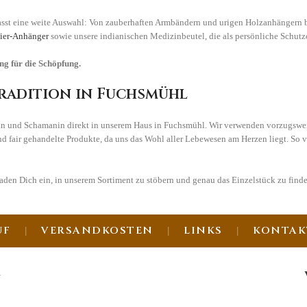
sst eine weite Auswahl: Von zauberhaften Armbändern und urigen Holzanhängern b
tier-Anhänger
sowie unsere indianischen Medizinbeutel, die als persönliche Schut
ng für die Schöpfung.
radition in Fuchsmühl
rin und Schamanin direkt in unserem Haus in Fuchsmühl. Wir verwenden vorzugsweis
d fair gehandelte Produkte, da uns das Wohl aller Lebewesen am Herzen liegt. So v
laden Dich ein, in unserem Sortiment zu stöbern und genau das Einzelstück zu find
UF
VERSANDKOSTEN
LINKS
KONTAK
G