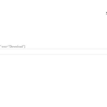
l" text="Download"]