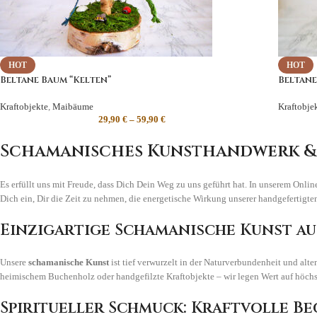
HOT
HOT
Beltane Baum “Kelten”
Beltane
Kraftobjekte
,
Maibäume
Kraftobje
29,90
€
–
59,90
€
Schamanisches Kunsthandwerk & s
Es erfüllt uns mit Freude, dass Dich Dein Weg zu uns geführt hat. In unserem Onli
Dich ein, Dir die Zeit zu nehmen, die energetische Wirkung unserer handgefertigte
Einzigartige Schamanische Kunst a
Unsere
schamanische Kunst
ist tief verwurzelt in der Naturverbundenheit und alte
heimischem Buchenholz oder handgefilzte Kraftobjekte – wir legen Wert auf höchst
Spiritueller Schmuck: Kraftvolle Be