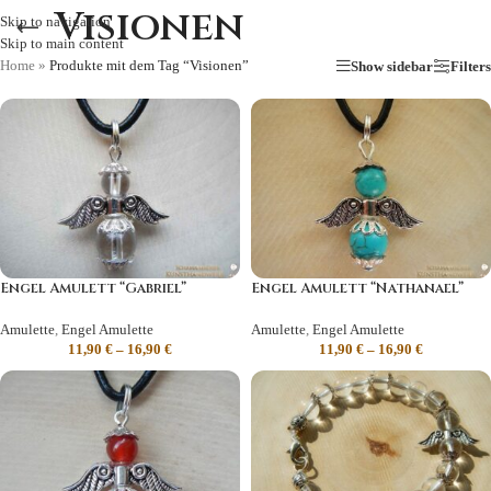
Visionen
Skip to navigation
Skip to main content
Home
»
Produkte mit dem Tag “Visionen”
Show sidebar
Filters
Engel Amulett “Gabriel”
Engel Amulett “Nathanael”
Amulette
,
Engel Amulette
Amulette
,
Engel Amulette
11,90
€
–
16,90
€
11,90
€
–
16,90
€