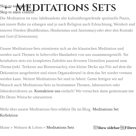
Meditations Sets
Skip to navigation
Skip to main content
Die Meditation ist eine Jahrhunderte alte kulturübergreifende spirituelle Praxis,
um innere Ruhe zu erlangen und je nach Religion auch Erleuchtung, Weisheit und
inneren Frieden (Buddhismus, Hinduismus und Jainismus) oder aber den Kontakt
mit Gott (Christentum).
Unsere Meditations-Sets orientieren sich an der klassischen Meditation und
werden nach Themen in liebevoller Handarbeit von uns zusammengestellt. Sie
beinhalten stets ein komplettes Zubehör aus diversen Utensilien passend zum
Thema (inkl. Teekerze aus Bienenwachs), eine kleine Decke aus Filz auf dem die
Dekoration ausgebreitet und einen Organzabeutel in dem das Set wieder verstaut
werden kann. Weitere Meditations-Set sind in Arbeit. Gerne fertigen wir auf
Wunsch auch Meditations-Sets zu bestimmten Themen, Jahreszeiten oder
Jahreskreisfesten an.
Kontaktiere uns
einfach! Wir versuchen dann gemeinsam mit
Dir Deine Wünsche umzusetzen.
Mehr über unsere Meditations-Sets erfährst Du im Blog:
Meditations Set
Kollektion
Home
»
Wohnen & Leben
»
Meditations Sets
Show sidebar
Filters