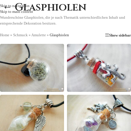
Glasphiolen
Skip to navigation
Skip to main content
Wunderschöne Glasphiolen, die je nach Thematik unterschiedlichen Inhalt und
entsprechende Dekoration besitzen.
Home
»
Schmuck
»
Amulette
»
Glasphiolen
Show sidebar
BAUMGEIST
ELEMENTFLASCHEN
PHIOLEN
AMULETTE