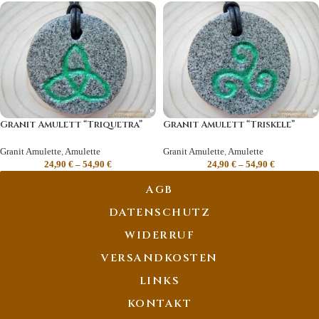
Granit Amulett “Triquetra”
Granit Amulett “Triskele”
Granit Amulette
,
Amulette
Granit Amulette
,
Amulette
24,90
€
–
54,90
€
24,90
€
–
54,90
€
AGB
DATENSCHUTZ
WIDERRUF
VERSANDKOSTEN
LINKS
KONTAKT