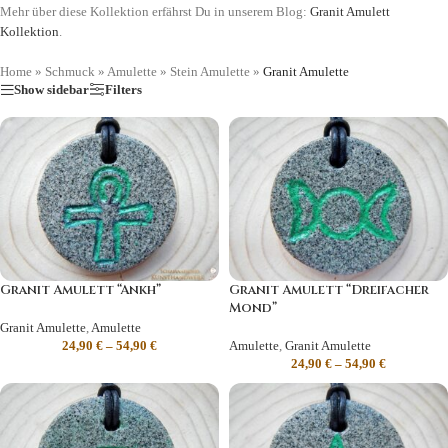
Mehr über diese Kollektion erfährst Du in unserem Blog:
Granit Amulett
Kollektion
.
Home
»
Schmuck
»
Amulette
»
Stein Amulette
»
Granit Amulette
Show sidebar
Filters
Granit Amulett “Ankh”
Granit Amulett “Dreifacher
Mond”
Granit Amulette
,
Amulette
24,90
€
–
54,90
€
Amulette
,
Granit Amulette
24,90
€
–
54,90
€