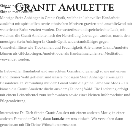
Granit Amulette
Skip to navigation
Skip to main content
Moosige Stein Anhänger in Granit-Optik, welche in liebevoller Handarbeit
zunächst mit spirituellen sowie ethnischen Motiven graviert und anschließend mit
wetterfester Farbe verziert wurden. Der wetterfeste und speichelechte Lack, mit
welchem die Granit Amulette nach der Herstellung überzogen wurden, macht den
moosigen Stein Anhänger in Granit-Optik widerstandsfähiger gegen
Umwelteinflüsse wie Trockenheit und Feuchtigkeit. Alle unsere Granit Amulette
können als Glücksbringer, Amulett oder als Handschmeichler zur Meditation
verwendet werden.
In liebevoller Handarbeit und aus echtem Granitsand gefertigt sowie mit einem
Band Deiner Wahl geliefert sind unsere moosigen Stein Anhänger etwas ganz
Besonderes. In Verbindung mit dem Granit wirkt die grüne Farbe wie Moos – als
kämen die Granit Amulette direkt aus dem (Zauber-) Wald! Die Lieferung erfolgt
mit einem Leinenbeutel zum Aufbewahren sowie einer kleinen Infobroschüre und
Pflegeanleitung.
Interessierst Du Dich für ein Granit Amulett mit einem anderen Motiv, in einer
anderen Farbe oder Größe, dann
kontaktiere uns
einfach. Wir versuchen dann
gemeinsam mit Dir Deine Wünsche umzusetzen.