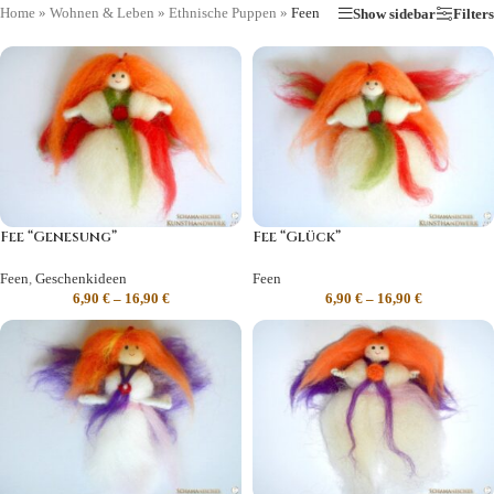
Home
»
Wohnen & Leben
»
Ethnische Puppen
»
Feen
Show sidebar
Filters
Fee “Genesung”
Fee “Glück”
Feen
,
Geschenkideen
Feen
6,90
€
–
16,90
€
6,90
€
–
16,90
€