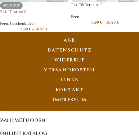
Fee “Wünsche”
SOLD OUT
Fee “Träume”
Feen
6,90
€
–
16,90
€
Feen
,
Geschenkideen
6,90
€
–
16,90
€
AGB
DATENSCHUTZ
WIDERRUF
VERSANDKOSTEN
LINKS
KONTAKT
IMPRESSUM
ZAHLMETHODEN
ONLINE KATALOG