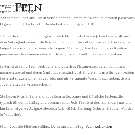
Feen
Skip to navigation
Skip to main content
Zauberhafte Feen aus Filz in verschiedenen Farben mit Karte im farblich passenden
Organzabeutel. Liebevolle Handarbeit und fair gehandelt!
Als Fee bezeichnet man für gewöhnlich kleine Fabelwesen (etwa Handgroß) aus
dem Volksglauben mit Libellen- oder Schmetterlingsflügen auf dem Rücken, die
lange Haare und lichte Gewänder tragen. Man sagt, dass Feen nur von Kindern
gesehen werden können oder von Jenen, die ein kindliches Gemüt besitzen.
In der Regel sind Feen weibliche und gutartige Naturgeister, deren Schönheit
atemberaubend und deren Sanftmut einzigartig ist. In vielen Darstellungen werden
Feen mit spitzen Ohren abgebildet und als verträumte Wesen beschrieben, deren
Jugend ewig zu währen scheint.
Sie lieben Musik, Tanz und vor allem helle, bunte und fröhliche Farben, die
typisch für den Frühling und Sommer sind. Jede Fee sieht deshalb anders aus und
hat ihren eigenen Aufgabenbereich (z.B. Glück, Heilung, Schutz, Träume, Wunder
& Wünsche).
Mehr über die Filzfeen erfährst Du in unserem Blog:
Feen Kollektion