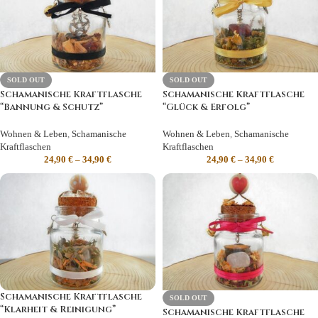
SOLD OUT
SOLD OUT
Schamanische Kraftflasche
Schamanische Kraftflasche
“Bannung & Schutz”
“Glück & Erfolg”
Wohnen & Leben
,
Schamanische
Wohnen & Leben
,
Schamanische
Kraftflaschen
Kraftflaschen
24,90
€
–
34,90
€
24,90
€
–
34,90
€
Schamanische Kraftflasche
SOLD OUT
“Klarheit & Reinigung”
Schamanische Kraftflasche