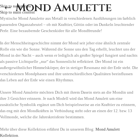
Mond Amulette
Skip to navigation
Skip to main content
Mystische Mond Amulette aus Metall in verschiedenen Ausführungen im farblich
passenden Organzabeutel – ob mit Krafttier, Göttin oder im Dunkeln leuchtender
Perle. Eine bezaubernde Geschenkidee für alle Mondfreunde!
In der Menschheitsgeschichte nimmt der Mond seit jeher eine ähnlich zentrale
Rolle ein wie die Sonne. Während die Sonne uns den Tag erhellt, leuchtet uns der
Mond in der Nacht – auch wenn er lediglich als großer Spiegel fungiert und nachts
als passive Lichtquelle „nur“ das Sonnenlicht reflektiert. Der Mond ist ein
außergewöhnlicher Himmelskörper, der in stetiger Resonanz mit der Erde steht. Die
verschiedenen Mondphasen und ihre unterschiedlichen Qualitäten beeinflussen
das Leben auf der Erde wie einen Rhythmus.
Unsere Mond Amulette möchten Dich mit ihrem Dasein stets an die Mondin und
ihre 3 Gesichter erinnern. Je nach Modell wird das Mond Amulett um eine
zusätzliche Symbolik ergänzt um Dich beispielsweise an ein Krafttier zu erinnern,
das eng mit den Mondkräften in Verbindung steht oder an einen der 12. bzw. 13
Vollmonde, welche die Jahreskreisfeste bestimmen.
Mehr über diese Kollektion erfährst Du in unserem Blog:
Mond Amulett
Kollektion
.