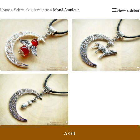
Home
»
Schmuck
»
Amulette
»
Mond Amulette
Show sidebar
MOND ENGEL
MOND KRAFTTIERE
MOND SYMBOLE
AGB