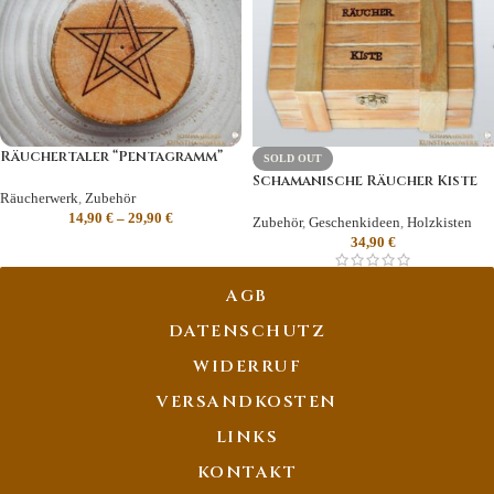
Räuchertaler “Pentagramm”
SOLD OUT
Schamanische Räucher Kiste
Räucherwerk
,
Zubehör
14,90
€
–
29,90
€
Zubehör
,
Geschenkideen
,
Holzkisten
34,90
€
AGB
DATENSCHUTZ
WIDERRUF
VERSANDKOSTEN
LINKS
KONTAKT