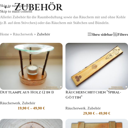
Zubehör
Skip to navigation
Skip to main content
Allerlei Zubehör für die Raumbeduftung sowie das Räuchern mit und ohne Kohle
(z.B. auf dem Stövchen) oder das Räuchern mit Stäbchen und Bündeln.
Home
»
Räucherwerk
»
Zubehör
Show sidebar
Filters
Duftlampe aus Holz (2 in 1)
Räucherschiffchen “Spiral-
Göttin”
Räucherwerk
,
Zubehör
19,90
€
–
49,90
€
Räucherwerk
,
Zubehör
29,90
€
–
49,90
€