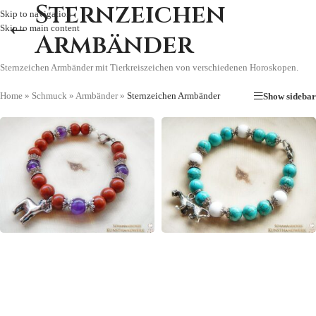
Sternzeichen
Skip to navigation
Skip to main content
Armbänder
Sternzeichen Armbänder mit Tierkreiszeichen von verschiedenen Horoskopen.
Home
»
Schmuck
»
Armbänder
»
Sternzeichen Armbänder
Show sidebar
ASTROLOGISCHE
INDIANISCHE
STERNZEICHEN
STERNZEICHEN
ARMBÄNDER
ARMBÄNDER