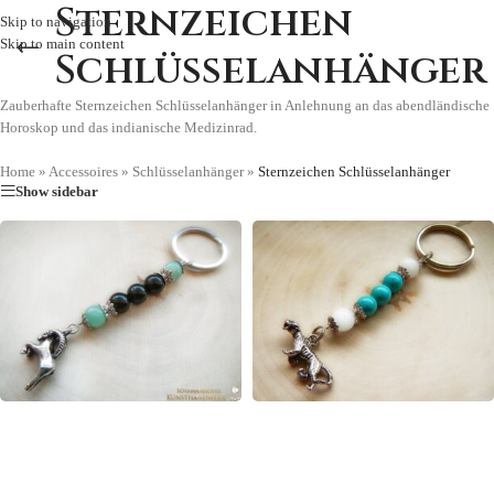
Sternzeichen
Skip to navigation
Skip to main content
Schlüsselanhänger
Zauberhafte Sternzeichen Schlüsselanhänger in Anlehnung an das abendländische
Horoskop und das indianische Medizinrad.
Home
»
Accessoires
»
Schlüsselanhänger
»
Sternzeichen Schlüsselanhänger
Show sidebar
ASTROLOGISCHE
INDIANISCHE
STERNZEICHEN
STERNZEICHEN
SCHLÜSSELANHÄNGER
SCHLÜSSELANHÄNGE