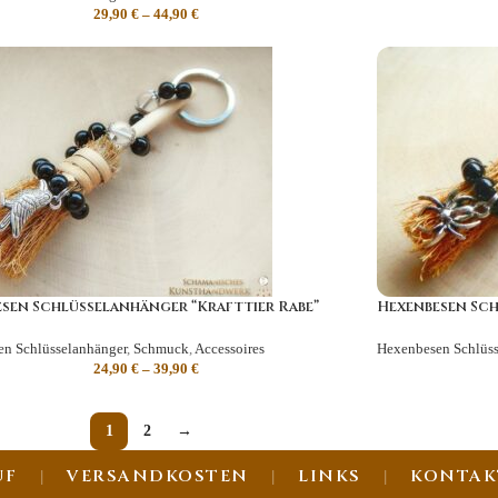
29,90
€
–
44,90
€
sen Schlüsselanhänger “Krafttier Rabe”
Hexenbesen Sch
n Schlüsselanhänger
,
Schmuck
,
Accessoires
Hexenbesen Schlüss
24,90
€
–
39,90
€
1
2
→
UF
VERSANDKOSTEN
LINKS
KONTAK