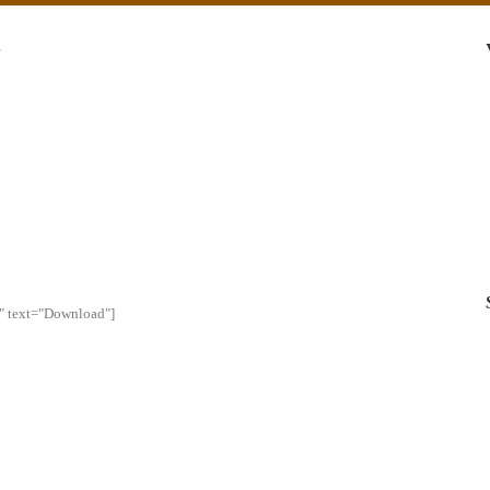
G
l" text="Download"]