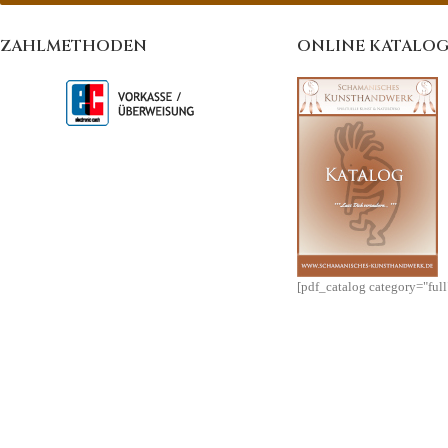
ZAHLMETHODEN
ONLINE KATALO
[pdf_catalog category="ful