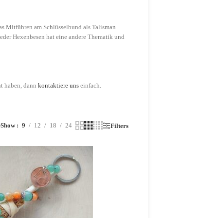
das Mitführen am Schlüsselbund als Talisman
Jeder Hexenbesen hat eine andere Thematik und
nt haben, dann
kontaktiere uns
einfach.
Show
9
12
18
24
r
Filters