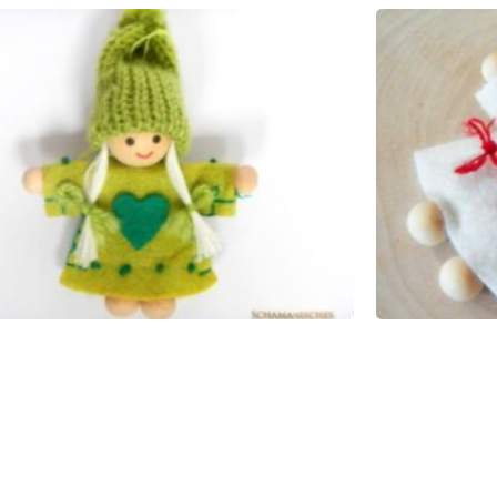
ORNGEISTER
MAYA 
ICHTEL
YUL WI