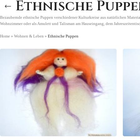
Ethnische Pupp
Bezaubernde ethnische Puppen verschiedener Kulturkreise aus natürlichen Materiali
Wohnzimmer oder als Amulett und Talisman am Hauseingang, dem Jahreszeitentisc
Home
»
Wohnen & Leben
»
Ethnische Puppen