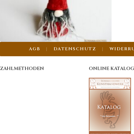
AGB
DATENSCHUTZ
WIDERR
ZWERGE
ZAHLMETHODEN
ONLINE KATALO