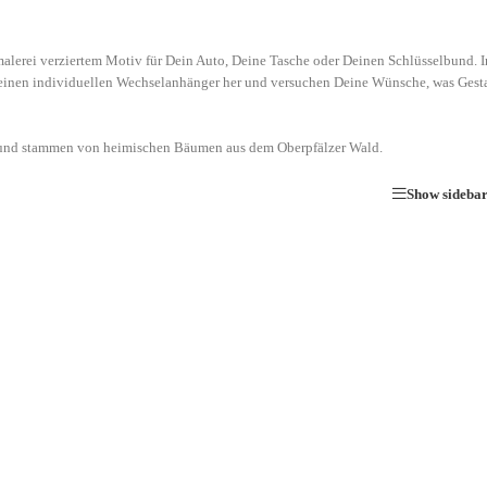
lerei verziertem Motiv für Dein Auto, Deine Tasche oder Deinen Schlüsselbund. In
 einen individuellen Wechselanhänger her und versuchen Deine Wünsche, was Gestal
ch und stammen von heimischen Bäumen aus dem Oberpfälzer Wald.
Show sideba