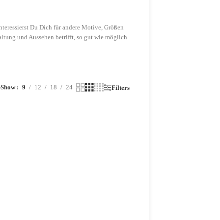
teressierst Du Dich für andere Motive, Größen
tung und Aussehen betrifft, so gut wie möglich
Show
9
12
18
24
r
Filters