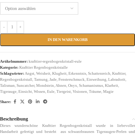
IN DEN WARENKORB
Artikelnummer:
krafttier-regenbogenkristall-eule
Kategorie:
Krafttier Regenbogenkristalle
Schlagwörter:
Angst
,
Weisheit
,
Klugheit
,
Erkenntnis
,
Schattenreich
,
Krafttier
,
Regenbogenkristall
,
Tarnung
,
Jade
,
Fensterschmuck
,
Einweihung
,
Labradorit
,
Talisman
,
Suncatcher
,
Mondstein
,
Ahnen
,
Onyx
,
Schamanismus
,
Klarheit
,
Tigerauge
,
Einsicht
,
Wissen
,
Eule
,
Tiergeist
,
Visionen
,
Träume
,
Magie
Share:
Beschreibung
Dieses wunderschöne Krafttier Regenbogenkristall wurde in liebevoller
Handarbeit gefertigt und besteht aus schwarzbraunen Tigeraugen-Perlen und