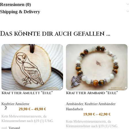
Rezensionen (0)
Shipping & Delivery
Das könnte dir auch gefallen …
Krafttier Amulett “Eule”
Krafttier Armband “Eule”
Krafttier Amulette
Armbänder
,
Krafttier Armbänder
29,90
€
–
49,90
€
Handarbeit
19,90
€
–
42,90
€
Kein Mehrwertsteuerausweis, da
Kleinunternehmer nach §19 (1) UStG.
Kein Mehrwertsteuerausweis, da
Kleinunternehmer nach §19 (1) UStG.
zzgl.
Versand