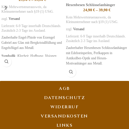
Hexenbesen Schlüsselanhänger
Kein Mehrwertsteuerausweis, da
24,90
€
–
39,90
€
Kleinunternehmer nach §19 (1) UStG.
Kein Mehrwertsteuerausweis, da
zzgl.
Versand
Kleinunternehmer nach §19 (1) UStG.
Lieferzeit:
6-9 Tage
innerhalb Deutschlands.
zzgl.
Versand
Zusätzlich 2-3 Tage ins Ausland.
Lieferzeit:
6-9 Tage
innerhalb Deutschlands.
Zauberhafte Engel-Phiole von Erzengel
Zusätzlich 2-3 Tage ins Ausland.
Gabriel aus Glas mit Bergkristallfüllung und
Engelsflügel aus Metall.
Zauberhafter Hexenbesen Schlüsselanhänger
mit Edelsteinperlen, Perlkappen in
Symbolik
:
Klarheit
,
Hoffnung, Visionen
Antiksilber-Optik und Hexen-
Motivanhänger aus Metall.
Symbolik
:
Magie, Spiritualität, Visionen
AGB
DATENSCHUTZ
WIDERRUF
VERSANDKOSTEN
LINKS