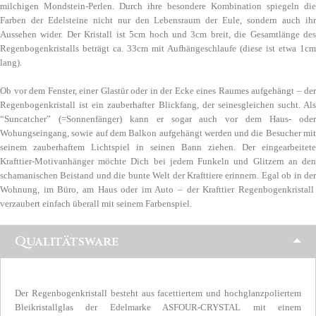
milchigen Mondstein-Perlen. Durch ihre besondere Kombination spiegeln die
Farben der Edelsteine nicht nur den Lebensraum der Eule, sondern auch ihr
Aussehen wider. Der Kristall ist 5cm hoch und 3cm breit, die Gesamtlänge des
Regenbogenkristalls beträgt ca. 33cm mit Aufhängeschlaufe (diese ist etwa 1cm
lang).
Ob vor dem Fenster, einer Glastür oder in der Ecke eines Raumes aufgehängt – der
Regenbogenkristall ist ein zauberhafter Blickfang, der seinesgleichen sucht. Als
“Suncatcher” (=Sonnenfänger) kann er sogar auch vor dem Haus- oder
Wohungseingang, sowie auf dem Balkon aufgehängt werden und die Besucher mit
seinem zauberhaftem Lichtspiel in seinen Bann ziehen. Der eingearbeitete
Krafttier-Motivanhänger möchte Dich bei jedem Funkeln und Glitzern an den
schamanischen Beistand und die bunte Welt der Krafttiere erinnern. Egal ob in der
Wohnung, im Büro, am Haus oder im Auto – der Krafttier Regenbogenkristall
verzaubert einfach überall mit seinem Farbenspiel.
Qualitätsware
Der Regenbogenkristall besteht aus facettiertem und hochglanzpoliertem
Bleikristallglas der Edelmarke ASFOUR-CRYSTAL mit einem