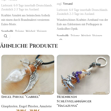
zzgl.
Versand
Lieferzeit:
6-9 Tage
innerhalb Deutschlands.
Zusätzlich 2-3 Tage ins Ausland.
Lieferzeit:
6-9 Tage
innerhalb Deutschlands.
Zusätzlich 2-3 Tage ins Ausland.
Krafttier Amulett aus heimischem Astholz
mit einem durch Brandmalerei verziertem
Wunderschönes Krafttier-Armband von der
Eulen-Motiv.
Eule aus Edelsteinen mit Perlkappen in
Antiksilber-Optik.
Symbolik
:
Träume, Weisheit, Visionen
Symbolik
:
Träume, Weisheit, Visionen
Ähnliche Produkte
Engel Phiole “Gabriel”
Hexenbesen
Schlüsselanhänger
“Hagazussa”
Glasphiolen
,
Engel Phiolen
,
Amulette
29,90
€
–
39,90
€