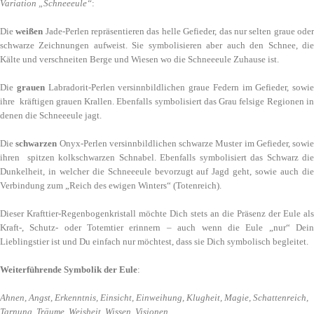
Variation „Schneeeule“
:
Die
weißen
Jade-Perlen repräsentieren das helle Gefieder, das nur selten graue ode
schwarze Zeichnungen aufweist. Sie symbolisieren aber auch den Schnee, die
Kälte und verschneiten Berge und Wiesen wo die Schneeeule Zuhause ist.
Die
grauen
Labradorit-Perlen versinnbildlichen graue Federn im Gefieder, sowie
ihre kräftigen grauen Krallen. Ebenfalls symbolisiert das Grau felsige Regionen in
denen die Schneeeule jagt.
Die
schwarzen
Onyx-Perlen versinnbildlichen schwarze Muster im Gefieder, sowie
ihren spitzen kolkschwarzen Schnabel. Ebenfalls symbolisiert das Schwarz die
Dunkelheit, in welcher die Schneeeule bevorzugt auf Jagd geht, sowie auch die
Verbindung zum „Reich des ewigen Winters“ (Totenreich).
Dieser Krafttier-Regenbogenkristall möchte Dich stets an die Präsenz der Eule als
Kraft-, Schutz- oder Totemtier erinnern – auch wenn die Eule „nur“ Dein
Lieblingstier ist und Du einfach nur möchtest, dass sie Dich symbolisch begleitet.
Weiterführende Symbolik der Eule
:
Ahnen, Angst, Erkenntnis, Einsicht, Einweihung, Klugheit, Magie, Schattenreich,
Tarnung, Träume, Weisheit, Wissen, Visionen