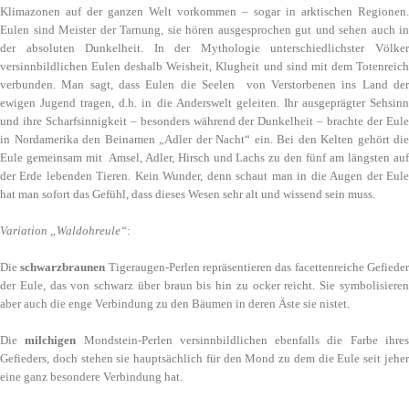
Klimazonen auf der ganzen Welt vorkommen – sogar in arktischen Regionen.
Eulen sind Meister der Tarnung, sie hören ausgesprochen gut und sehen auch in
der absoluten Dunkelheit. In der Mythologie unterschiedlichster Völker
versinnbildlichen Eulen deshalb Weisheit, Klugheit und sind mit dem Totenreich
verbunden. Man sagt, dass Eulen die Seelen von Verstorbenen ins Land der
ewigen Jugend tragen, d.h. in die Anderswelt geleiten. Ihr ausgeprägter Sehsinn
und ihre Scharfsinnigkeit – besonders während der Dunkelheit – brachte der Eule
in Nordamerika den Beinamen „Adler der Nacht“ ein. Bei den Kelten gehört die
Eule gemeinsam mit Amsel, Adler, Hirsch und Lachs zu den fünf am längsten auf
der Erde lebenden Tieren. Kein Wunder, denn schaut man in die Augen der Eule
hat man sofort das Gefühl, dass dieses Wesen sehr alt und wissend sein muss.
Variation „Waldohreule“
:
Die
schwarzbraunen
Tigeraugen-Perlen repräsentieren das facettenreiche Gefiede
der Eule, das von schwarz über braun bis hin zu ocker reicht. Sie symbolisieren
aber auch die enge Verbindung zu den Bäumen in deren Äste sie nistet.
Die
milchigen
Mondstein-Perlen versinnbildlichen ebenfalls die Farbe ihre
Gefieders, doch stehen sie hauptsächlich für den Mond zu dem die Eule seit jeher
eine ganz besondere Verbindung hat.