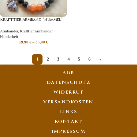
Krafttier Armband “Hummel”
Armbänder
,
Krafttier Armbänder
Handarbeit
19,90
€
–
35,90
€
1
2
3
4
5
6
→
AGB
DATENSCHUTZ
WIDERRUF
VERSANDKOSTEN
LINKS
KONTAKT
IMPRESSUM