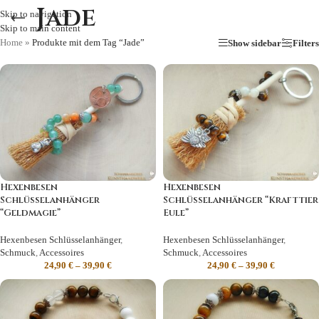
Jade
Skip to navigation
Skip to main content
Home
»
Produkte mit dem Tag “Jade”
Show sidebar
Filters
Hexenbesen
Hexenbesen
Schlüsselanhänger
Schlüsselanhänger “Krafttier
“Geldmagie”
Eule”
Hexenbesen Schlüsselanhänger
,
Hexenbesen Schlüsselanhänger
,
Schmuck
,
Accessoires
Schmuck
,
Accessoires
24,90
€
–
39,90
€
24,90
€
–
39,90
€