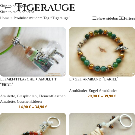
Tigerauge
Skip to navigation
Skip to main content
Home
»
Produkte mit dem Tag “Tigerauge”
Show sidebar
Filters
Elementflaschen Amulett
Engel Armband “Bariel”
“Erde”
Armbänder
,
Engel Armbänder
Amulette
,
Glasphiolen
,
Elementflaschen
29,90
€
–
39,90
€
Amulette
,
Geschenkideen
14,90
€
–
34,90
€