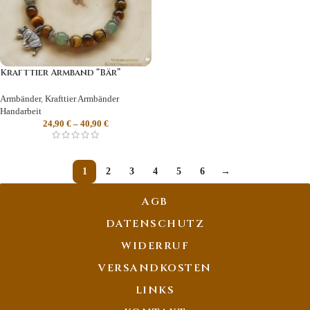
Krafttier Armband “Bär”
Armbänder
,
Krafttier Armbänder
Handarbeit
24,90
€
–
40,90
€
1
2
3
4
5
6
→
AGB
DATENSCHUTZ
WIDERRUF
VERSANDKOSTEN
LINKS