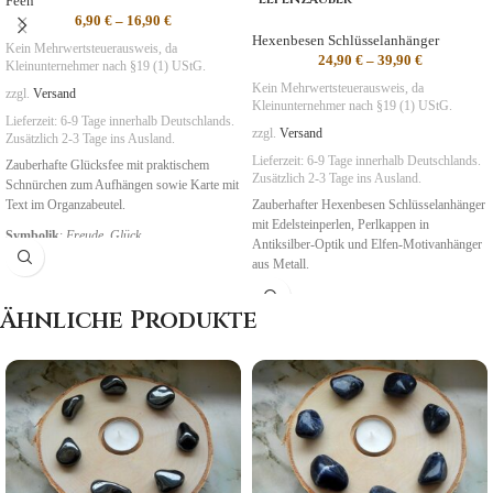
Feen
6,90
€
–
16,90
€
Hexenbesen Schlüsselanhänger
Kein Mehrwertsteuerausweis, da
24,90
€
–
39,90
€
Kleinunternehmer nach §19 (1) UStG.
Kein Mehrwertsteuerausweis, da
zzgl.
Versand
Kleinunternehmer nach §19 (1) UStG.
Lieferzeit:
6-9 Tage
innerhalb Deutschlands.
zzgl.
Versand
Zusätzlich 2-3 Tage ins Ausland.
Lieferzeit:
6-9 Tage
innerhalb Deutschlands.
Zauberhafte Glücksfee mit praktischem
Zusätzlich 2-3 Tage ins Ausland.
Schnürchen zum Aufhängen sowie Karte mit
Text im Organzabeutel.
Zauberhafter Hexenbesen Schlüsselanhänger
mit Edelsteinperlen, Perlkappen in
Symbolik
:
Freude,
Glück
Antiksilber-Optik und Elfen-Motivanhänger
aus Metall.
Symbolik
:
Freude, Leichtigkeit,
Ähnliche Produkte
NatUrGeister