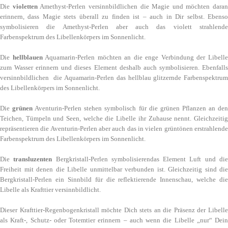
Die
violetten
Amethyst-Perlen versinnbildlichen die Magie und möchten daran
erinnern, dass Magie stets überall zu finden ist – auch in Dir selbst. Ebenso
symbolisieren die Amethyst-Perlen aber auch das violett strahlende
Farbenspektrum des Libellenkörpers im Sonnenlicht.
Die
hellblauen
Aquamarin-Perlen möchten an die enge Verbindung der Libell
zum Wasser erinnern und dieses Element deshalb auch symbolisieren. Ebenfalls
versinnbildlichen die Aquamarin-Perlen das hellblau glitzernde Farbenspektrum
des Libellenkörpers im Sonnenlicht.
Die
grünen
Aventurin-Perlen stehen symbolisch für die grünen Pflanzen an de
Teichen, Tümpeln und Seen, welche die Libelle ihr Zuhause nennt. Gleichzeitig
repräsentieren die Aventurin-Perlen aber auch das in vielen grüntönen erstrahlende
Farbenspektrum des Libellenkörpers im Sonnenlicht.
Die
transluzenten
Bergkristall-Perlen symbolisierendas Element Luft und di
Freiheit mit denen die Libelle unmittelbar verbunden ist. Gleichzeitig sind die
Bergkristall-Perlen ein Sinnbild für die reflektierende Innenschau, welche die
Libelle als Krafttier versinnbildlicht.
Dieser Krafttier-Regenbogenkristall möchte Dich stets an die Präsenz der Libelle
als Kraft-, Schutz- oder Totemtier erinnern – auch wenn die Libelle „nur“ Dein