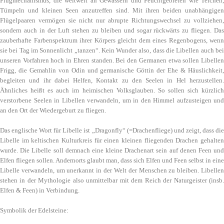
Flugmechanismus, die weltweit an Gewässern und Feuchtgebieten wie Teichen,
Tümpeln und kleinen Seen anzutreffen sind. Mit ihren beiden unabhängigen
Flügelpaaren vermögen sie nicht nur abrupte Richtungswechsel zu vollziehen,
sondern auch in der Luft stehen zu bleiben und sogar rückwärts zu fliegen. Das
zauberhafte Farbenspektrum ihrer Körpers gleicht dem eines Regenbogens, wenn
sie bei Tag im Sonnenlicht „tanzen“. Kein Wunder also, dass die Libellen auch bei
unseren Vorfahren hoch in Ehren standen. Bei den Germanen etwa sollen Libellen
Frigg
, die Gemahlin von Odin und germanische Göttin der Ehe & Häuslichkeit,
begleiten und ihr dabei Helfen, Kontakt zu den Seelen in
Hel
herzustellen
Ähnliches heißt es auch im heimischen Volksglauben. So sollen sich kürzlich
verstorbene Seelen in Libellen verwandeln, um in den Himmel aufzusteigen und
an den Ort der Wiedergeburt zu fliegen.
Das englische Wort für Libelle ist „Dragonfly“ (=Drachenfliege) und zeigt, dass die
Libelle im keltischen Kulturkreis für einen kleinen fliegenden Drachen gehalten
wurde. Die Libelle soll demnach eine kleine Drachenart sein auf denen Feen und
Elfen fliegen sollen. Andernorts glaubt man, dass sich Elfen und Feen selbst in eine
Libelle verwandeln, um unerkannt in der Welt der Menschen zu bleiben. Libellen
stehen in der Mythologie also unmittelbar mit dem Reich der Naturgeister (insb.
Elfen & Feen) in Verbindung.
Symbolik der Edelsteine: