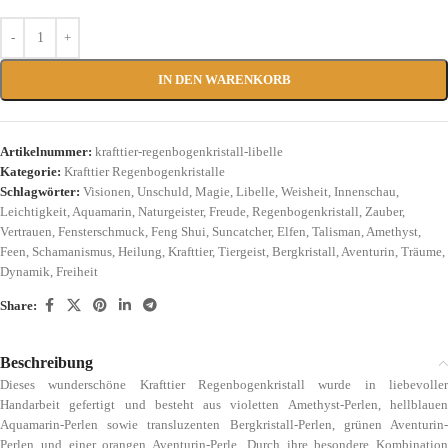
IN DEN WARENKORB
Artikelnummer:
krafttier-regenbogenkristall-libelle
Kategorie:
Krafttier Regenbogenkristalle
Schlagwörter:
Visionen
,
Unschuld
,
Magie
,
Libelle
,
Weisheit
,
Innenschau
,
Leichtigkeit
,
Aquamarin
,
Naturgeister
,
Freude
,
Regenbogenkristall
,
Zauber
,
Vertrauen
,
Fensterschmuck
,
Feng Shui
,
Suncatcher
,
Elfen
,
Talisman
,
Amethyst
,
Feen
,
Schamanismus
,
Heilung
,
Krafttier
,
Tiergeist
,
Bergkristall
,
Aventurin
,
Träume
,
Dynamik
,
Freiheit
Share:
Beschreibung
Dieses wunderschöne Krafttier Regenbogenkristall wurde in liebevoller
Handarbeit gefertigt und besteht aus violetten Amethyst-Perlen, hellblauen
Aquamarin-Perlen sowie transluzenten Bergkristall-Perlen, grünen Aventurin-
Perlen und einer orangen Aventurin-Perle. Durch ihre besondere Kombination