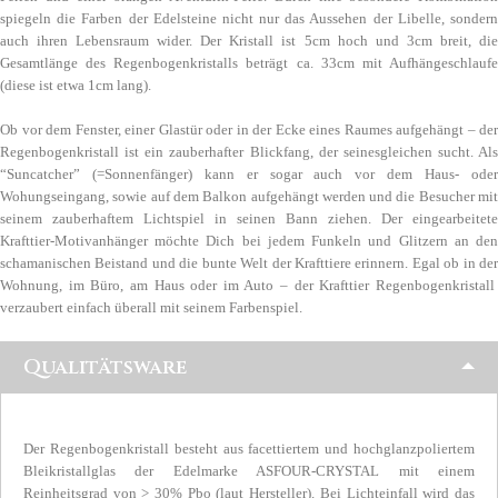
spiegeln die Farben der Edelsteine nicht nur das Aussehen der Libelle, sondern
auch ihren Lebensraum wider. Der Kristall ist 5cm hoch und 3cm breit, die
Gesamtlänge des Regenbogenkristalls beträgt ca. 33cm mit Aufhängeschlaufe
(diese ist etwa 1cm lang).
Ob vor dem Fenster, einer Glastür oder in der Ecke eines Raumes aufgehängt – der
Regenbogenkristall ist ein zauberhafter Blickfang, der seinesgleichen sucht. Als
“Suncatcher” (=Sonnenfänger) kann er sogar auch vor dem Haus- oder
Wohungseingang, sowie auf dem Balkon aufgehängt werden und die Besucher mit
seinem zauberhaftem Lichtspiel in seinen Bann ziehen. Der eingearbeitete
Krafttier-Motivanhänger möchte Dich bei jedem Funkeln und Glitzern an den
schamanischen Beistand und die bunte Welt der Krafttiere erinnern. Egal ob in der
Wohnung, im Büro, am Haus oder im Auto – der Krafttier Regenbogenkristall
verzaubert einfach überall mit seinem Farbenspiel.
Qualitätsware
Der Regenbogenkristall besteht aus facettiertem und hochglanzpoliertem
Bleikristallglas der Edelmarke ASFOUR-CRYSTAL mit einem
Reinheitsgrad von > 30% Pbo (laut Hersteller). Bei Lichteinfall wird das