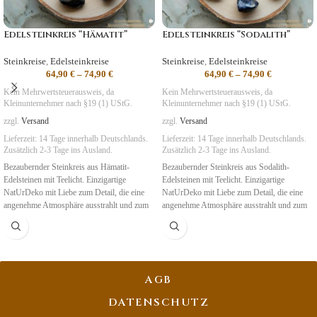
Edelsteinkreis “Hämatit”
Edelsteinkreis “Sodalith”
Steinkreise
,
Edelsteinkreise
Steinkreise
,
Edelsteinkreise
64,90
€
–
74,90
€
64,90
€
–
74,90
€
Kein Mehrwertsteuerausweis, da
Kein Mehrwertsteuerausweis, da
Kleinunternehmer nach §19 (1) UStG.
Kleinunternehmer nach §19 (1) UStG.
zzgl.
Versand
zzgl.
Versand
Lieferzeit:
14 Tage
innerhalb Deutschlands.
Lieferzeit:
14 Tage
innerhalb Deutschlands.
Zusätzlich 2-3 Tage ins Ausland.
Zusätzlich 2-3 Tage ins Ausland.
Bezaubernder Steinkreis aus Hämatit-
Bezaubernder Steinkreis aus Sodalith-
Edelsteinen mit Teelicht. Einzigartige
Edelsteinen mit Teelicht. Einzigartige
NatUrDeko mit Liebe zum Detail, die eine
NatUrDeko mit Liebe zum Detail, die eine
angenehme Atmosphäre ausstrahlt und zum
angenehme Atmosphäre ausstrahlt und zum
Beten und Meditieren genutzt werden kann.
Beten und Meditieren genutzt werden kann.
AGB
DATENSCHUTZ