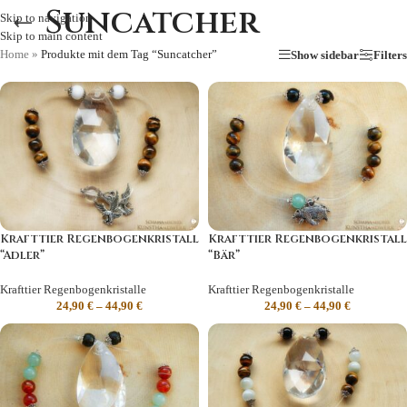
Suncatcher
Skip to navigation
Skip to main content
Home
»
Produkte mit dem Tag “Suncatcher”
Show sidebar
Filters
Krafttier Regenbogenkristall
Krafttier Regenbogenkristall
“Adler”
“Bär”
Krafttier Regenbogenkristalle
Krafttier Regenbogenkristalle
24,90
€
–
44,90
€
24,90
€
–
44,90
€