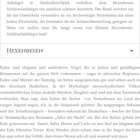
Anhänger in Antiksilber-Optik verleihen dem Hexenbesen
Schlüsselanhänger ein natürlich schönes Aussehen. Das Band, welches wir
für das Umwickeln verwenden ist ein hochwertiger Nylonfaden mit einer
hohen Flexibilität, der besonders für die Schmuckherstellung geeignet ist.
Denn wir wollen dass Du lange etwas von Deinem Hexenbesen-
Schlüsselanhänger hast!
Hexenbesen
Eulen sind elegante und nachtaktive Vögel, die in kalten und gemäßigten
Klimazonen auf der ganzen Welt vorkommen – sogar in arktischen Regionen.
Eulen sind Meister der Tarnung, sie hören ausgesprochen gut und sehen auch in
der absoluten Dunkelheit. In der Mythologie unterschiedlichster Völker
versinnbildlichen Eulen deshalb Weisheit, Klugheit und sind mit dem Totenreich
verbunden. Man sagt, dass Eulen die Seelen von Verstorbenen ins Land der
ewigen Jugend tragen, d.h. in die Anderswelt geleiten. Ihr ausgeprägter Sehsinn
und ihre Scharfsinnigkeit – besonders während der Dunkelheit – brachte der Eule
in Nordamerika den Beinamen „Adler der Nacht“ ein. Bei den Kelten gehört die
Eule gemeinsam mit Amsel, Adler, Hirsch und Lachs zu den fünf am längsten auf
der Erde lebenden Tieren. Kein Wunder, denn schaut man in die Augen der Eule
hat man sofort das Gefühl, dass dieses Wesen sehr alt und wissend sein muss.