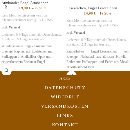
Armbänder
,
Engel Armbänder
19,90
€
–
29,90
€
Lesezeichen
,
Engel Lesezeichen
14,90
€
–
19,90
€
Kein Mehrwertsteuerausweis, da
Kleinunternehmer nach §19 (1) UStG.
Kein Mehrwertsteuerausweis, da
Kleinunternehmer nach §19 (1) UStG.
zzgl.
Versand
zzgl.
Versand
Lieferzeit:
6-9 Tage
innerhalb Deutschlands.
Zusätzlich 2-3 Tage ins Ausland.
Lieferzeit:
6-9 Tage
innerhalb Deutschlands.
Zusätzlich 2-3 Tage ins Ausland.
Wunderschönes Engel-Armband von
Erzengel Raphael aus Edelsteinen mit
Zauberhaftes Engel-Lesezeichen von
Perlkappen in Antiksilber-Optik und
Erzengel Nathanael aus türkisen Howlith-
eingearbeitetem Edelstein-Engel.
Perlen mit Perlkappen und Feder aus Metall
in Antiksilber-Optik.
Symbolik
:
Erneuerung
,
Heilung,
NatUrVerbundenheit
Symbolik
:
Spiritualität, Wunder
AGB
DATENSCHUTZ
WIDERRUF
VERSANDKOSTEN
LINKS
KONTAKT