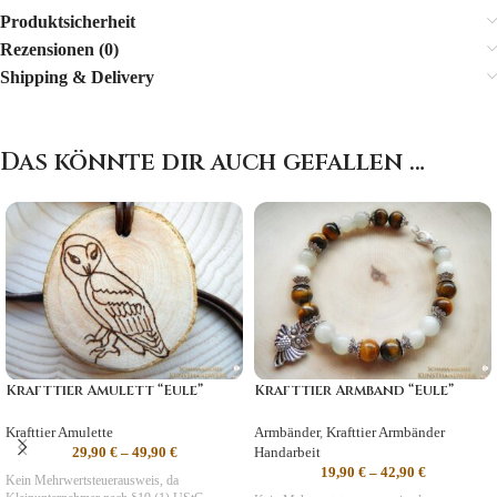
Produktsicherheit
Rezensionen (0)
Shipping & Delivery
Das könnte dir auch gefallen …
Krafttier Amulett “Eule”
Krafttier Armband “Eule”
Krafttier Amulette
Armbänder
,
Krafttier Armbänder
29,90
€
–
49,90
€
Handarbeit
19,90
€
–
42,90
€
Kein Mehrwertsteuerausweis, da