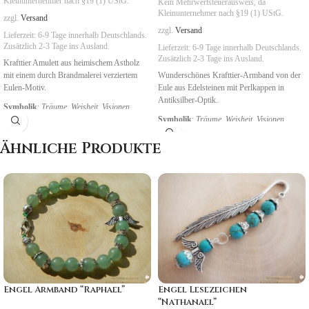
Kleinunternehmer nach §19 (1) UStG.
Kein Mehrwertsteuerausweis, da
Kleinunternehmer nach §19 (1) UStG.
zzgl.
Versand
zzgl.
Versand
Lieferzeit:
6-9 Tage
innerhalb Deutschlands.
Zusätzlich 2-3 Tage ins Ausland.
Lieferzeit:
6-9 Tage
innerhalb Deutschlands.
Zusätzlich 2-3 Tage ins Ausland.
Krafttier Amulett aus heimischem Astholz
mit einem durch Brandmalerei verziertem
Wunderschönes Krafttier-Armband von der
Eulen-Motiv.
Eule aus Edelsteinen mit Perlkappen in
Antiksilber-Optik.
Symbolik
:
Träume, Weisheit, Visionen
Symbolik
:
Träume, Weisheit, Visionen
Ähnliche Produkte
Engel Armband “Raphael”
Engel Lesezeichen
“Nathanael”