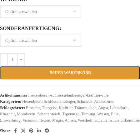
SONDERANFERTIGUNG
IN DEN WARENKORB
Artikelnummer:
hexenbesen-schluesselanhaenger-krafttier-eule
Kategorien:
Hexenbesen Schlüsselanhänger
,
Schmuck
,
Accessoires
Schlagwörter:
Einsicht
,
Tiergeist
,
Krafttier
,
Träume
,
Jade
,
Angst
,
Labradorit
,
Klugheit
,
Mondstein
,
Schattenreich
,
Tigerauge
,
Tarnung
,
Wissen
,
Eule
,
Einweihung
,
Visionen
,
Hexen
,
Magie
,
Ahnen
,
Weisheit
,
Schamanismus
,
Erkenntnis
Share: