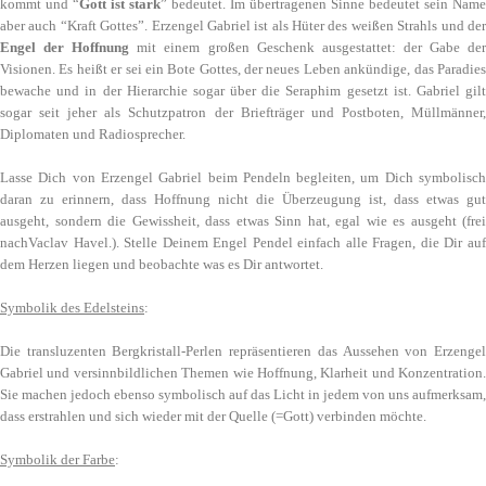
kommt und “
Gott ist stark
” bedeutet. Im übertragenen Sinne bedeutet sein Name
aber auch “Kraft Gottes”. Erzengel Gabriel ist als Hüter des weißen Strahls und der
Engel der Hoffnung
mit einem großen Geschenk ausgestattet: der Gabe de
Visionen. Es heißt er sei ein Bote Gottes, der neues Leben ankündige, das Paradies
bewache und in der Hierarchie sogar über die Seraphim gesetzt ist. Gabriel gilt
sogar seit jeher als Schutzpatron der Briefträger und Postboten, Müllmänner,
Diplomaten und Radiosprecher.
Lasse Dich von Erzengel Gabriel beim Pendeln begleiten, um Dich symbolisch
daran zu erinnern, dass
Hoffnung nicht die Überzeugung ist, dass etwas gut
ausgeht, sondern die Gewissheit, dass etwas Sinn hat, egal wie es ausgeht (frei
nach
Vaclav Havel.
). Stelle Deinem Engel Pendel einfach alle Fragen, die Dir au
dem Herzen liegen und beobachte was es Dir antwortet.
Symbolik des Edelsteins
:
Die transluzenten Bergkristall-Perlen repräsentieren das Aussehen von Erzengel
Gabriel und versinnbildlichen Themen wie Hoffnung, Klarheit und Konzentration.
Sie machen jedoch ebenso symbolisch auf das Licht in jedem von uns aufmerksam,
dass erstrahlen und sich wieder mit der Quelle (=Gott) verbinden möchte.
Symbolik der Farbe
: