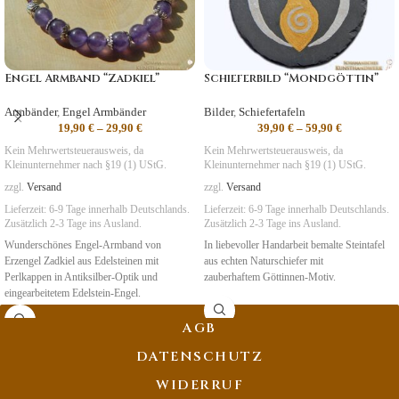
Engel Armband “Zadkiel”
Schieferbild “Mondgöttin”
Armbänder
,
Engel Armbänder
Bilder
,
Schiefertafeln
19,90
€
–
29,90
€
39,90
€
–
59,90
€
Kein Mehrwertsteuerausweis, da
Kein Mehrwertsteuerausweis, da
Kleinunternehmer nach §19 (1) UStG.
Kleinunternehmer nach §19 (1) UStG.
zzgl.
Versand
zzgl.
Versand
Lieferzeit:
6-9 Tage
innerhalb Deutschlands.
Lieferzeit:
6-9 Tage
innerhalb Deutschlands.
Zusätzlich 2-3 Tage ins Ausland.
Zusätzlich 2-3 Tage ins Ausland.
Wunderschönes Engel-Armband von
In liebevoller Handarbeit bemalte Steintafel
Erzengel Zadkiel aus Edelsteinen mit
aus echten Naturschiefer mit
Perlkappen in Antiksilber-Optik und
zauberhaftem Göttinnen-Motiv.
eingearbeitetem Edelstein-Engel.
Symbolik
:
Neubeginn, Wandlung,
AGB
Transformation
DATENSCHUTZ
WIDERRUF