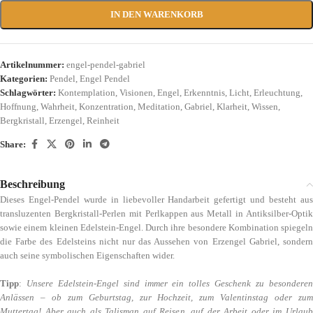
IN DEN WARENKORB
Artikelnummer:
engel-pendel-gabriel
Kategorien:
Pendel
,
Engel Pendel
Schlagwörter:
Kontemplation
,
Visionen
,
Engel
,
Erkenntnis
,
Licht
,
Erleuchtung
,
Hoffnung
,
Wahrheit
,
Konzentration
,
Meditation
,
Gabriel
,
Klarheit
,
Wissen
,
Bergkristall
,
Erzengel
,
Reinheit
Share:
Beschreibung
Dieses Engel-Pendel wurde in liebevoller Handarbeit gefertigt und besteht aus
transluzenten Bergkristall-Perlen mit Perlkappen aus Metall in Antiksilber-Optik
sowie einem kleinen Edelstein-Engel. Durch ihre besondere Kombination spiegeln
die Farbe des Edelsteins nicht nur das Aussehen von Erzengel Gabriel, sondern
auch seine symbolischen Eigenschaften wider.
Tipp
:
Unsere Edelstein-Engel sind immer ein tolles Geschenk zu besondere
Anlässen – ob zum Geburtstag, zur Hochzeit, zum Valentinstag oder zum
Muttertag! Aber auch als Talisman auf Reisen, auf der Arbeit oder im Urlaub