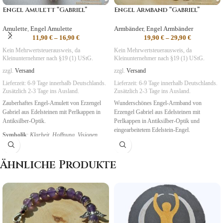
Engel Amulett “Gabriel”
Engel Armband “Gabriel”
Amulette
,
Engel Amulette
Armbänder
,
Engel Armbänder
11,90
€
–
16,90
€
19,90
€
–
29,90
€
Kein Mehrwertsteuerausweis, da
Kein Mehrwertsteuerausweis, da
Kleinunternehmer nach §19 (1) UStG.
Kleinunternehmer nach §19 (1) UStG.
zzgl.
Versand
zzgl.
Versand
Lieferzeit:
6-9 Tage
innerhalb Deutschlands.
Lieferzeit:
6-9 Tage
innerhalb Deutschlands.
Zusätzlich 2-3 Tage ins Ausland.
Zusätzlich 2-3 Tage ins Ausland.
Zauberhaftes Engel-Amulett von Erzengel
Wunderschönes Engel-Armband von
Gabriel aus Edelsteinen mit Perlkappen in
Erzengel Gabriel aus Edelsteinen mit
Antiksilber-Optik.
Perlkappen in Antiksilber-Optik und
eingearbeitetem Edelstein-Engel.
Symbolik
:
Klarheit
,
Hoffnung, Visionen
Symbolik
:
Klarheit
,
Hoffnung, Visionen
Ähnliche Produkte