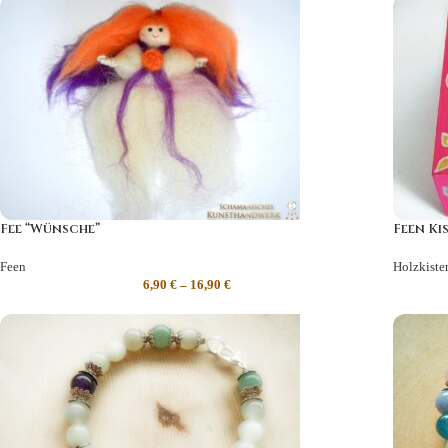
Fee “Wünsche”
Feen Ki
Feen
Holzkiste
6,90
€
–
16,90
€