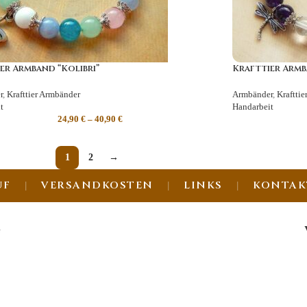
er Armband “Kolibri”
Krafttier Armba
r
,
Krafttier Armbänder
Armbänder
,
Kraftti
t
Handarbeit
24,90
€
–
40,90
€
1
2
→
UF
VERSANDKOSTEN
LINKS
KONTAK
G