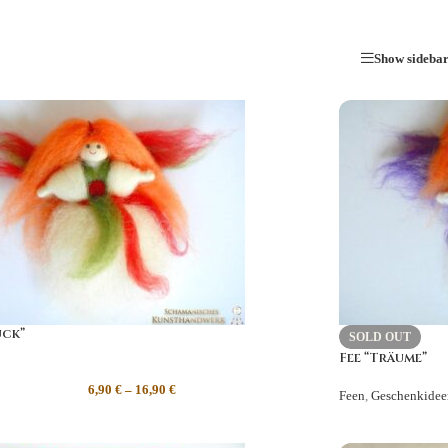
Show sideba
ück”
SOLD OUT
Fee “Träume”
6,90
€
–
16,90
€
Feen
,
Geschenkidee