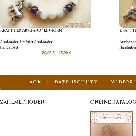
Krafttier Armband “Einhorn”
Kraftti
Armbänder
,
Krafttier Armbänder
Armbände
Handarbeit
Handarbei
29,90
€
–
45,90
€
AGB
DATENSCHUTZ
WIDERR
ZAHLMETHODEN
ONLINE KATALO