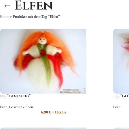
Elfen
Home
»
Produkte mit dem Tag “Elfen”
Fee “Genesung”
Fee “Gl
Feen
,
Geschenkideen
Feen
6,90
€
–
16,90
€