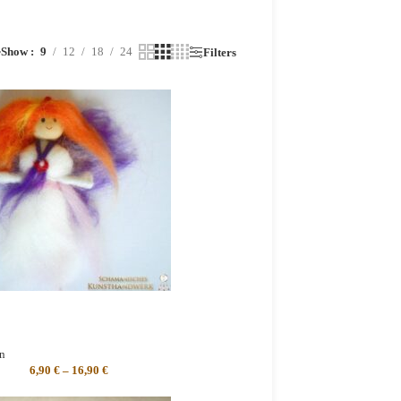
Show
9
12
18
24
r
Filters
n
6,90
€
–
16,90
€