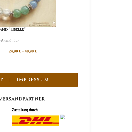
nd “Libelle”
er Armbänder
24,90
€
–
40,90
€
T
IMPRESSUM
VERSANDPARTNER