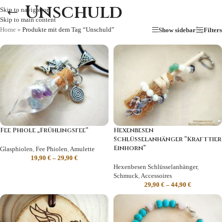
Unschuld
Skip to navigation
Skip to main content
Home
»
Produkte mit dem Tag “Unschuld”
Show sidebar
Filters
Fee Phiole „Frühlingsfee“
Hexenbesen
Schlüsselanhänger “Krafttier
Einhorn”
Glasphiolen
,
Fee Phiolen
,
Amulette
19,90
€
–
29,90
€
Hexenbesen Schlüsselanhänger
,
Schmuck
,
Accessoires
29,90
€
–
44,90
€