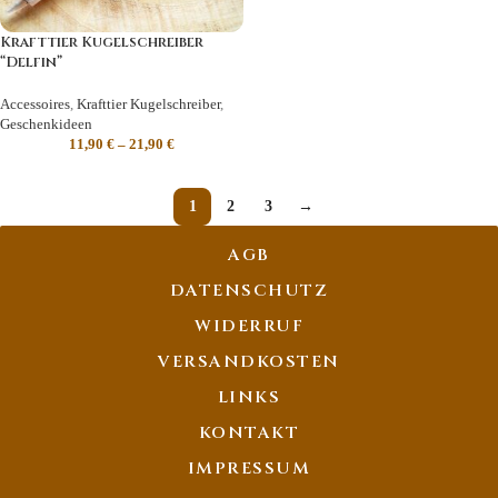
Krafttier Kugelschreiber
“Delfin”
Accessoires
,
Krafttier Kugelschreiber
,
Geschenkideen
11,90
€
–
21,90
€
1
2
3
→
AGB
DATENSCHUTZ
WIDERRUF
VERSANDKOSTEN
LINKS
KONTAKT
IMPRESSUM