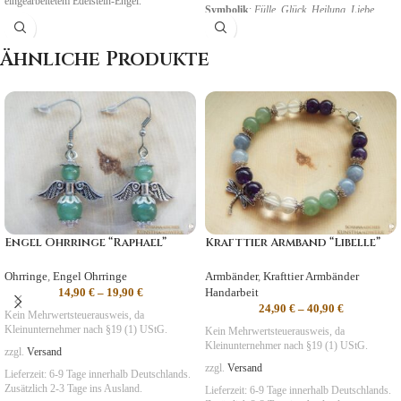
eingearbeitetem Edelstein-Engel.
Symbolik
:
Fülle, Glück, Heilung, Liebe
Symbolik
:
Erneuerung
,
Heilung,
NatUrVerbundenheit
Ähnliche Produkte
Engel Ohrringe “Raphael”
Krafttier Armband “Libelle”
Ohrringe
,
Engel Ohrringe
Armbänder
,
Krafttier Armbänder
14,90
€
–
19,90
€
Handarbeit
24,90
€
–
40,90
€
Kein Mehrwertsteuerausweis, da
Kleinunternehmer nach §19 (1) UStG.
Kein Mehrwertsteuerausweis, da
Kleinunternehmer nach §19 (1) UStG.
zzgl.
Versand
zzgl.
Versand
Lieferzeit:
6-9 Tage
innerhalb Deutschlands.
Zusätzlich 2-3 Tage ins Ausland.
Lieferzeit:
6-9 Tage
innerhalb Deutschlands.