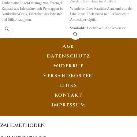
Zusätzlich 2-3 Tage ins Ausland.
Zauberhafte Engel-Ohrringe von Erzengel
Raphael aus Edelsteinen mit Perlkappen in
Wunderschönes Krafttier Armband von der
Antiksilber-Optik, Ohrhaken aus Edelstahl
Libelle aus Edelsteinen mit Perlkappen in
und Silikonstoppern.
Antiksilber-Optik.
Symbolik
:
Erneuerung
,
Heilung,
Symbolik
:
Leichtigkeit, NatUrGeister
NatUrVerbundenheit
AGB
DATENSCHUTZ
WIDERRUF
VERSANDKOSTEN
LINKS
KONTAKT
IMPRESSUM
ZAHLMETHODEN