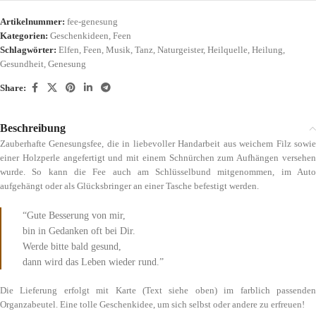
Artikelnummer:
fee-genesung
Kategorien:
Geschenkideen
,
Feen
Schlagwörter:
Elfen
,
Feen
,
Musik
,
Tanz
,
Naturgeister
,
Heilquelle
,
Heilung
,
Gesundheit
,
Genesung
Share:
Beschreibung
Zauberhafte Genesungsfee, die in liebevoller Handarbeit aus weichem Filz sowie
einer Holzperle angefertigt und mit einem Schnürchen zum Aufhängen versehen
wurde. So kann die Fee auch am Schlüsselbund mitgenommen, im Auto
aufgehängt oder als Glücksbringer an einer Tasche befestigt werden.
“Gute Besserung von mir,
bin in Gedanken oft bei Dir.
Werde bitte bald gesund,
dann wird das Leben wieder rund.”
Die Lieferung erfolgt mit Karte (Text siehe oben) im farblich passenden
Organzabeutel. Eine tolle Geschenkidee, um sich selbst oder andere zu erfreuen!