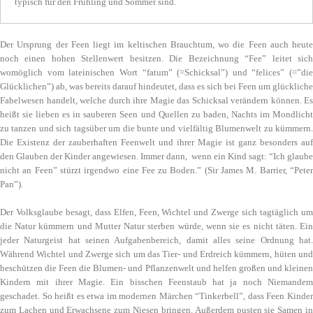
typisch für den Frühling und Sommer sind.
Der Ursprung der Feen liegt im keltischen Brauchtum, wo die Feen auch heute
noch einen hohen Stellenwert besitzen. Die Bezeichnung “Fee” leitet sich
womöglich vom lateinischen Wort “fatum” (=Schicksal”) und “felices” (=”die
Glücklichen”) ab, was bereits darauf hindeutet, dass es sich bei Feen um glückliche
Fabelwesen handelt, welche durch ihre Magie das Schicksal verändern können. Es
heißt sie lieben es in sauberen Seen und Quellen zu baden, Nachts im Mondlicht
zu tanzen und sich tagsüber um die bunte und vielfältig Blumenwelt zu kümmern.
Die Existenz der zauberhaften Feenwelt und ihrer Magie ist ganz besonders auf
den Glauben der Kinder angewiesen. Immer dann, wenn ein Kind sagt: “Ich glaube
nicht an Feen” stürzt irgendwo eine Fee zu Boden.” (Sir James M. Barrier, “Peter
Pan”).
Der Volksglaube besagt, dass Elfen, Feen, Wichtel und Zwerge sich tagtäglich um
die Natur kümmern und Mutter Natur sterben würde, wenn sie es nicht täten. Ein
jeder Naturgeist hat seinen Aufgabenbereich, damit alles seine Ordnung hat.
Während Wichtel und Zwerge sich um das Tier- und Erdreich kümmern, hüten und
beschützen die Feen die Blumen- und Pflanzenwelt und helfen großen und kleinen
Kindern mit ihrer Magie. Ein bisschen Feenstaub hat ja noch Niemandem
geschadet. So heißt es etwa im modernen Märchen “Tinkerbell”, dass Feen Kinder
zum Lachen und Erwachsene zum Niesen bringen. Außerdem pusten sie Samen in