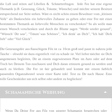
die Luft und reiten auf Libellen & Schmetterlingen. Jede Fee hat eine eigene
Thematik (z.B. Genesung, Glück, Träume, Wünsche) und möchte seinem Besitzer
entsprechend zur Seite stehen. Wäre es nicht schön einem Bewohner vom „kleinen
Volk“ als Dankeschön ein liebevolles Zuhause zu geben oder eine Fee mit einer
bestimmten Thematik an liebevolle Menschen zu verschenken? So als wolle man
einen Wunsch verschenken und durch die Blume sagen “Werde wieder gesund”,
“Wünsch’ Dir was”, “Träum’ was Schönes”, “Ich denk’ an Dich”, “Ich hab’ Dich
lieb” oder “Viel Glück”.
Die Genesungsfee aus flauschigem Filz ist ca. 10cm groß und passt in nahezu jede
Tasche – obwohl sie dazu eigentlich viel zu schade ist. Viel lieber möchte sie Dich
angemessen begleiten, Dir an einem zugewiesenen Platz im Auto oder auf dem
Tisch bei Deinem Tun zuschauen und Dich daran erinnern gesund zu werden und
auch zu bleiben. Die Fee ist fair gehandelt und kommt mit einem farblich
passenden Organzabeutel sowie einer Karte inkl. Text zu Dir nach Hause. Eine
tolle Geschenkidee um sich selbst oder andere zu beglücken!
Schamanische Weihung
Wenn Du Deine Fee aus Filz von unserer Schamanin besprechen oder