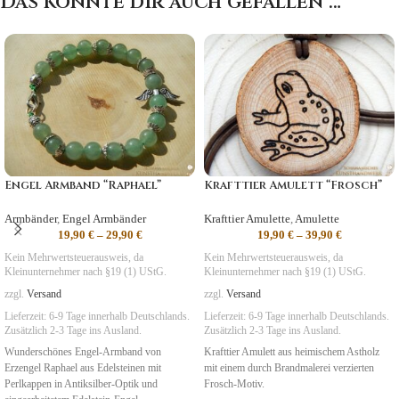
Das könnte dir auch gefallen …
Engel Armband “Raphael”
Krafttier Amulett “Frosch”
Armbänder
,
Engel Armbänder
Krafttier Amulette
,
Amulette
19,90
€
–
29,90
€
19,90
€
–
39,90
€
Kein Mehrwertsteuerausweis, da
Kein Mehrwertsteuerausweis, da
Kleinunternehmer nach §19 (1) UStG.
Kleinunternehmer nach §19 (1) UStG.
zzgl.
Versand
zzgl.
Versand
Lieferzeit:
6-9 Tage
innerhalb Deutschlands.
Lieferzeit:
6-9 Tage
innerhalb Deutschlands.
Zusätzlich 2-3 Tage ins Ausland.
Zusätzlich 2-3 Tage ins Ausland.
Wunderschönes Engel-Armband von
Krafttier Amulett aus heimischem Astholz
Erzengel Raphael aus Edelsteinen mit
mit einem durch Brandmalerei verzierten
Perlkappen in Antiksilber-Optik und
Frosch-Motiv.