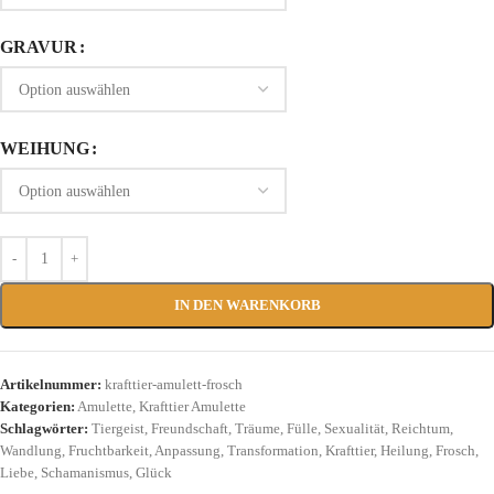
GRAVUR
WEIHUNG
IN DEN WARENKORB
Artikelnummer:
krafttier-amulett-frosch
Kategorien:
Amulette
,
Krafttier Amulette
Schlagwörter:
Tiergeist
,
Freundschaft
,
Träume
,
Fülle
,
Sexualität
,
Reichtum
,
Wandlung
,
Fruchtbarkeit
,
Anpassung
,
Transformation
,
Krafttier
,
Heilung
,
Frosch
,
Liebe
,
Schamanismus
,
Glück