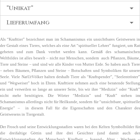
”Unikat”
Lieferumfang
Als “Krafttier” bezeichnet man im Schamanismus ein unsichtbares Geistwesen in
der Gestalt eines Tieres, welches als eine Art “spiritueller Lehrer” fungiert, um Rat
gebeten und zum Dank verehrt werden kann. Gemäß des schamanischen
Weltbildes ist alles beseelt – nicht nur Menschen, sondern auch Pflanzen, Bäume,
Tiere und Steine – und sind wir alle Kinder von Mutter Erde. So haben auch Tiere
– neben Bäumen, Pflanzen und Steine – Botschaften und Symboliken für unsere
Seele. Viele NatUrVölker halten deshalb Tiere als “Kraftspender”, “Seelentröster”
und “Wegweiser” hoch in Ehren. Krafttiere nehmen auch eine beratende Stellung
ein und verweilen so lange an unserer Seite, bis wir ihre “Medizin” oder “Kraft”
nicht mehr benötigten. Die Wörter “Medizin” und “Kraft” stehen im
Schamanismus allerdings nicht für Heilkunde, sondern für “unsichtbare, spirituelle
Energie” – in diesem Fall für die Eigenschaften und den Charakter des
Geistwesens in Tiergestalt.
Der Frosch und seine Entwicklungsstadien waren bei den Kelten Symbolbilder für
die dreifaltige Göttin und ihre drei Gesichter (und damit auch der
Entwicklungsstadien der Menschen): Kindheit – Jugend– Alter ; Wachsen –