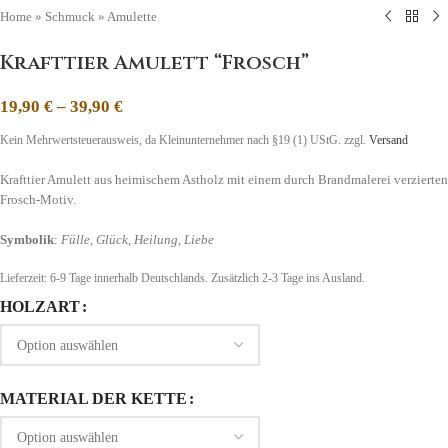
Home
»
Schmuck
»
Amulette
Krafttier Amulett “Frosch”
19,90
€
–
39,90
€
Kein Mehrwertsteuerausweis, da Kleinunternehmer nach §19 (1) UStG.
zzgl.
Versand
Krafttier Amulett aus heimischem Astholz mit einem durch Brandmalerei verzierten
Frosch-Motiv.
Symbolik
:
Fülle, Glück, Heilung, Liebe
Lieferzeit:
6-9 Tage
innerhalb Deutschlands. Zusätzlich 2-3 Tage ins Ausland.
HOLZART
MATERIAL DER KETTE