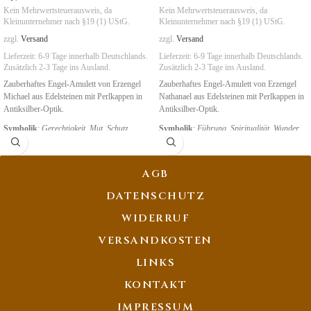
Kein Mehrwertsteuerausweis, da
Kein Mehrwertsteuerausweis, da
Kleinunternehmer nach §19 (1) UStG.
Kleinunternehmer nach §19 (1) UStG.
zzgl.
Versand
zzgl.
Versand
Lieferzeit:
6-9 Tage
innerhalb Deutschlands.
Lieferzeit:
6-9 Tage
innerhalb Deutschlands.
Zusätzlich 2-3 Tage ins Ausland.
Zusätzlich 2-3 Tage ins Ausland.
Zauberhaftes Engel-Amulett von Erzengel
Zauberhaftes Engel-Amulett von Erzengel
Michael aus Edelsteinen mit Perlkappen in
Nathanael aus Edelsteinen mit Perlkappen in
Antiksilber-Optik.
Antiksilber-Optik.
Symbolik
:
Gerechtigkeit
,
Mut, Schutz
Symbolik
:
Führung
,
Spiritualität
,
Wunder
AGB
DATENSCHUTZ
WIDERRUF
VERSANDKOSTEN
LINKS
KONTAKT
IMPRESSUM