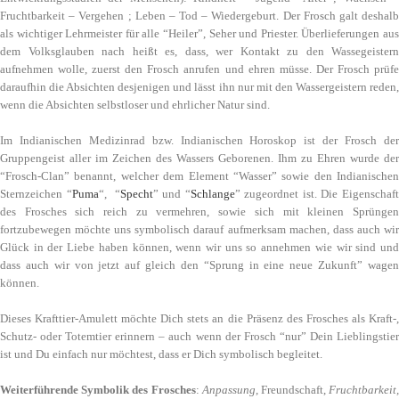
Fruchtbarkeit – Vergehen ; Leben – Tod – Wiedergeburt. Der Frosch galt deshalb
als wichtiger Lehrmeister für alle “Heiler”, Seher und Priester. Überlieferungen aus
dem Volksglauben nach heißt es, dass, wer Kontakt zu den Wassegeistern
aufnehmen wolle, zuerst den Frosch anrufen und ehren müsse. Der Frosch prüfe
daraufhin die Absichten desjenigen und lässt ihn nur mit den Wassergeistern reden,
wenn die Absichten selbstloser und ehrlicher Natur sind.
Im Indianischen Medizinrad bzw. Indianischen Horoskop ist der Frosch der
Gruppengeist aller im Zeichen des Wassers Geborenen. Ihm zu Ehren wurde der
“Frosch-Clan” benannt, welcher dem Element “Wasser” sowie den Indianischen
Sternzeichen “
Puma
“, “
Specht
” und “
Schlange
” zugeordnet ist. Die Eigenschaf
des Frosches sich reich zu vermehren, sowie sich mit kleinen Sprüngen
fortzubewegen möchte uns symbolisch darauf aufmerksam machen, dass auch wir
Glück in der Liebe haben können, wenn wir uns so annehmen wie wir sind und
dass auch wir von jetzt auf gleich den “Sprung in eine neue Zukunft” wagen
können.
Dieses Krafttier-Amulett möchte Dich stets an die Präsenz des Frosches als Kraft-,
Schutz- oder Totemtier erinnern – auch wenn der Frosch “nur” Dein Lieblingstier
ist und Du einfach nur möchtest, dass er Dich symbolisch begleitet.
Weiterführende Symbolik des Frosches
:
Anpassung
, Freundschaft,
Fruchtbarkeit