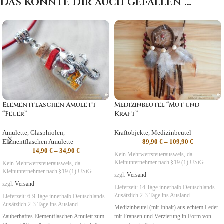
Das könnte dir auch gefallen …
Elementflaschen Amulett
Medizinbeutel “Mut und
“Feuer”
Kraft”
Amulette
,
Glasphiolen
,
Kraftobjekte
,
Medizinbeutel
Elementflaschen Amulette
89,90
€
–
109,90
€
14,90
€
–
34,90
€
Kein Mehrwertsteuerausweis, da
Kleinunternehmer nach §19 (1) UStG.
Kein Mehrwertsteuerausweis, da
Kleinunternehmer nach §19 (1) UStG.
zzgl.
Versand
zzgl.
Versand
Lieferzeit:
14 Tage
innerhalb Deutschlands.
Zusätzlich 2-3 Tage ins Ausland.
Lieferzeit:
6-9 Tage
innerhalb Deutschlands.
Zusätzlich 2-3 Tage ins Ausland.
Medizinbeutel (mit Inhalt) aus echtem Leder
Zauberhaftes Elementflaschen Amulett zum
mit Fransen und Verzierung in Form von