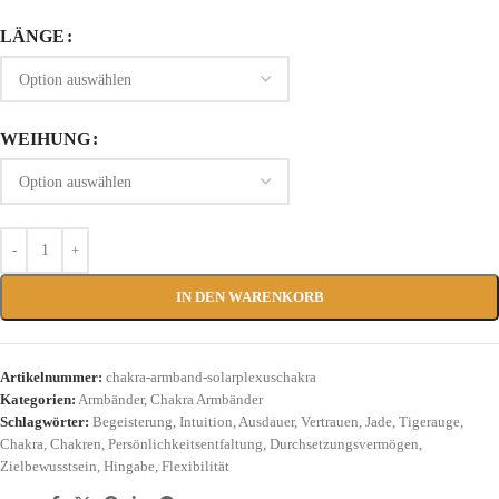
LÄNGE
WEIHUNG
IN DEN WARENKORB
Artikelnummer:
chakra-armband-solarplexuschakra
Kategorien:
Armbänder
,
Chakra Armbänder
Schlagwörter:
Begeisterung
,
Intuition
,
Ausdauer
,
Vertrauen
,
Jade
,
Tigerauge
,
Chakra
,
Chakren
,
Persönlichkeitsentfaltung
,
Durchsetzungsvermögen
,
Zielbewusstsein
,
Hingabe
,
Flexibilität