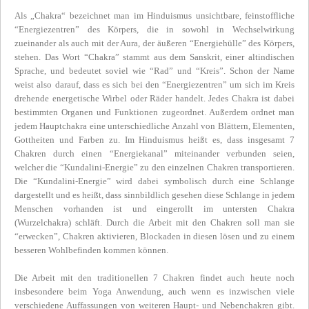
Als „Chakra“ bezeichnet man im Hinduismus unsichtbare, feinstoffliche
“Energiezentren” des Körpers, die in sowohl in Wechselwirkung
zueinander als auch mit der Aura, der äußeren “Energiehülle” des Körpers,
stehen. Das Wort “Chakra” stammt aus dem Sanskrit, einer altindischen
Sprache, und bedeutet soviel wie “Rad” und “Kreis”. Schon der Name
weist also darauf, dass es sich bei den “Energiezentren” um sich im Kreis
drehende energetische Wirbel oder Räder handelt. Jedes Chakra ist dabei
bestimmten Organen und Funktionen zugeordnet. Außerdem ordnet man
jedem Hauptchakra eine unterschiedliche Anzahl von Blättern, Elementen,
Gottheiten und Farben zu. Im Hinduismus heißt es, dass insgesamt 7
Chakren durch einen “Energiekanal” miteinander verbunden seien,
welcher die “Kundalini-Energie” zu den einzelnen Chakren transportieren.
Die “Kundalini-Energie” wird dabei symbolisch durch eine Schlange
dargestellt und es heißt, dass sinnbildlich gesehen diese Schlange in jedem
Menschen vorhanden ist und eingerollt im untersten Chakra
(Wurzelchakra) schläft. Durch die Arbeit mit den Chakren soll man sie
“erwecken”, Chakren aktivieren, Blockaden in diesen lösen und zu einem
besseren Wohlbefinden kommen können.
Die Arbeit mit den traditionellen 7 Chakren findet auch heute noch
insbesondere beim Yoga Anwendung, auch wenn es inzwischen viele
verschiedene Auffassungen von weiteren Haupt- und Nebenchakren gibt.