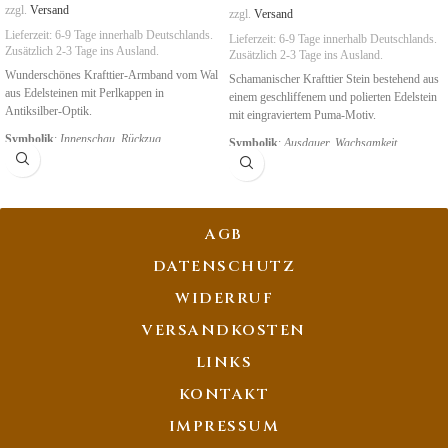
zzgl.
Versand
zzgl.
Versand
Lieferzeit:
6-9 Tage
innerhalb Deutschlands.
Lieferzeit:
6-9 Tage
innerhalb Deutschlands.
Zusätzlich 2-3 Tage ins Ausland.
Zusätzlich 2-3 Tage ins Ausland.
Wunderschönes Krafttier-Armband vom Wal
Schamanischer Krafttier Stein bestehend aus
aus Edelsteinen mit Perlkappen in
einem geschliffenem und polierten Edelstein
Antiksilber-Optik.
mit eingraviertem Puma-Motiv.
Symbolik
:
Innenschau, Rückzug
Symbolik
:
Ausdauer, Wachsamkeit
AGB
DATENSCHUTZ
WIDERRUF
VERSANDKOSTEN
LINKS
KONTAKT
IMPRESSUM