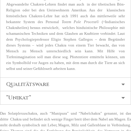
Abgewandelte Chakren-Lehren findet man auch in der tibetischen Bön-
Religion oder bei den Ureinwohnern Amerikas. Aus der klassischen
fernöstlichen Chakren-Lehre hat sich 1991 auch das mittlerweile sehr
bekannte System des
Personal
Totem Pole Process
©
(=Indianisches
Chakraheilen) heraus entwickelt, welches hinduistische Philosophie mit
schamanischen Techniken und dem Glauben an Krafttiere verbindet. Laut
dem Psychologieprofessor Eligio Stephen Gallegos – dem Begründer
dieses Systems – wird jedes Chakra von einem Tier bewacht, das von
Mensch zu Mensch unterschiedlich sein kann. Mit Hilfe von
Tiefenimagination soll man diese sog. Pfortentiere ermitteln können, um
ein Symbolbild vor Augen zu haben, mit dem man durch die Tiere an sich
selbst und seiner Gefühlswelt arbeiten kann.
Qualitätsware
”Unikat”
Das Solarplexuschakra, auch “Manipura” und “Nabelchakra” genannt, ist das
dritte Chakra und befindet sich wenige Finger breit über dem Nabel am Magen. Es
steht deshalb symbolisch mit Leber, Magen, Milz und Gallenblase in Verbindung.
Seine Themen sind die die Entfaltung der Persönlichkeit, das Vertrauen in die