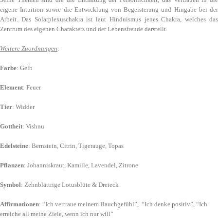
eigene Intuition sowie die Entwicklung von Begeisterung und Hingabe bei der
Arbeit. Das Solarplexuschakra ist laut Hinduismus jenes Chakra, welches das
Zentrum des eigenen Charakters und der Lebensfreude darstellt.
Weitere Zuordnungen
:
Farbe
: Gelb
Element
: Feuer
Tier
: Widder
Gottheit
: Vishnu
Edelsteine
: Bernstein, Citrin, Tigerauge, Topas
Pflanzen
: Johanniskraut, Kamille, Lavendel, Zitrone
Symbol
: Zehnblättrige Lotusblüte & Dreieck
Affirmationen
: “Ich vertraue meinem Bauchgefühl”, “Ich denke positiv”, “Ich
erreiche all meine Ziele, wenn ich nur will”