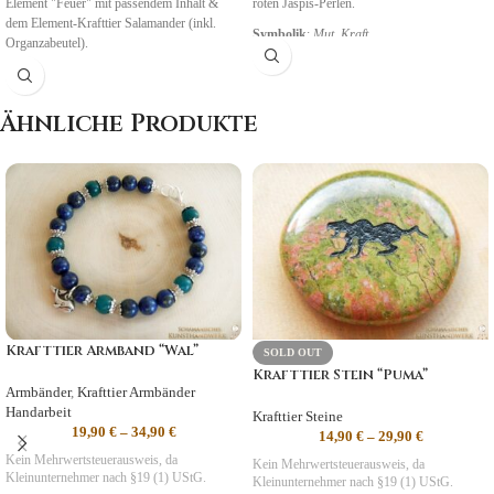
Element "Feuer" mit passendem Inhalt &
roten Jaspis-Perlen.
dem Element-Krafttier Salamander (inkl.
Symbolik
:
Mut, Kraft
Organzabeutel).
Ähnliche Produkte
Krafttier Armband “Wal”
SOLD OUT
Krafttier Stein “Puma”
Armbänder
,
Krafttier Armbänder
Handarbeit
Krafttier Steine
19,90
€
–
34,90
€
14,90
€
–
29,90
€
Kein Mehrwertsteuerausweis, da
Kein Mehrwertsteuerausweis, da
Kleinunternehmer nach §19 (1) UStG.
Kleinunternehmer nach §19 (1) UStG.