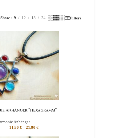
Show
9
12
18
24
r
Filters
ie Anhänger “Hexagramm”
armonie Anhänger
11,90
€
–
21,90
€