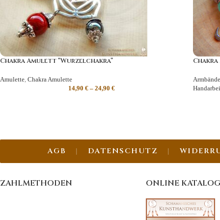
Chakra Amulett “Wurzelchakra”
Chakra 
Amulette
,
Chakra Amulette
Armbände
14,90
€
–
24,90
€
Handarbei
AGB
DATENSCHUTZ
WIDERR
ZAHLMETHODEN
ONLINE KATALO