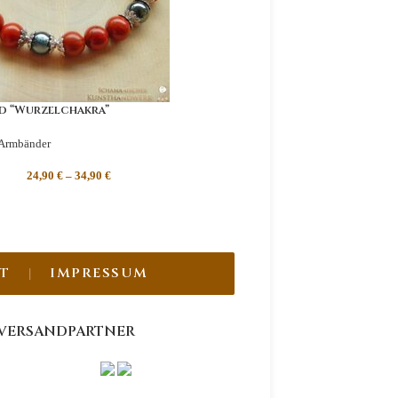
d “Wurzelchakra”
Armbänder
24,90
€
–
34,90
€
T
IMPRESSUM
VERSANDPARTNER