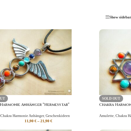
Show sideba
OUT
SOLD OUT
 Harmonie Anhänger “Hermesstab”
Chakra Harmon
Chakra Harmonie Anhänger
,
Geschenkideen
Amulette
,
Chakra H
11,90
€
–
21,90
€