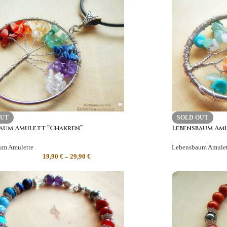
OUT
SOLD OUT
aum Amulett “Chakren”
Lebensbaum Am
um Amulette
Lebensbaum Amulet
19,90
€
–
29,90
€