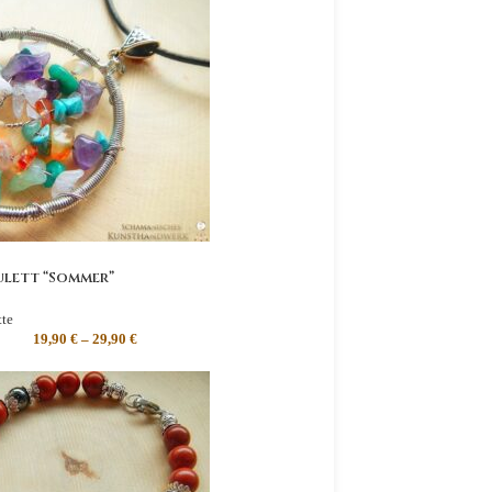
ulett “Sommer”
te
19,90
€
–
29,90
€