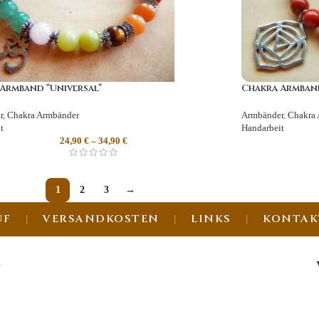
Armband “Universal”
Chakra Armban
r
,
Chakra Armbänder
Armbänder
,
Chakra 
t
Handarbeit
24,90
€
–
34,90
€
1
2
3
→
UF
VERSANDKOSTEN
LINKS
KONTAK
G