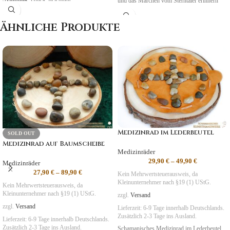
und das Märchen vom Sterntaler erinnern
Wunscherfüllung
möchte.
Ähnliche Produkte
Symbolik:
Hoffnung, Wunscherfüllung
Medizinrad im Lederbeutel
SOLD OUT
Medizinrad auf Baumscheibe
Medizinräder
29,90
€
–
49,90
€
Medizinräder
27,90
€
–
89,90
€
Kein Mehrwertsteuerausweis, da
Kleinunternehmer nach §19 (1) UStG.
Kein Mehrwertsteuerausweis, da
Kleinunternehmer nach §19 (1) UStG.
zzgl.
Versand
zzgl.
Versand
Lieferzeit:
6-9 Tage
innerhalb Deutschlands.
Zusätzlich 2-3 Tage ins Ausland.
Lieferzeit:
6-9 Tage
innerhalb Deutschlands.
Zusätzlich 2-3 Tage ins Ausland.
Schamanisches Medizinrad im Lederbeutel