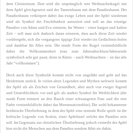
dem Christentum. Dort wird die ursprünglich rote Weihnachtskugel mit
dem Apfel gleichgesetzt und der Tannenbaum mit dem Paradiesbaum. Der
Paradiesbaum verkörpert dabei das ewige Leben und der Apfel wiederum
wird als Symbol der Fruchtbarkeit assoziiert und soll an das einstige
Paradies von Adam und Eva erinnern. Im Winter – einer kargen und kalten
Zeit – soll man sich dadurch daran erinnern, dass auch diese Zeit wieder
vorübergeht, sich die vergangene üppige Zeit wieder ins Gedächtnis holen
und dankbar für Alles sein. Die runde Form der Kugel versinnbildlicht
dabei die Vollkommenheit (was zum Jahresabschluss/Jahresende
symbolisch sehr gut passt, denn in Kürze – nach Weihnachten – ist das alte
Jahr “vollkommen”).
Doch auch diese Symbolik kommt nicht von ungefähr und geht auf das
Heidentum zurück. In vielen alten Legenden und Mythen weltweit kommt
der Apfel als als Zeichen von Gesundheit, aber auch von ewiger Jugend
und Unsterblichkeit vor und gilt als starkes Symbol für Weiblichkeit (die
runde Form erinnert an den Bauch einer schwangeren Frau und die rote
Farbe versinnbildlicht dabei das Menstruationsblut). Die wohl bekannteste
heidnische Überlieferung in dem der Apfel eine zentrale Rolle spielt ist die
keltische Legende von Avalon, einer Apfelinsel welche das Paradies sein
soll. Im Gegensatz zur christlichen Überlieferung jedoch vertreibt der Apfel
hier nicht die Menschen aus dem Paradies sondern führt sie dahin.