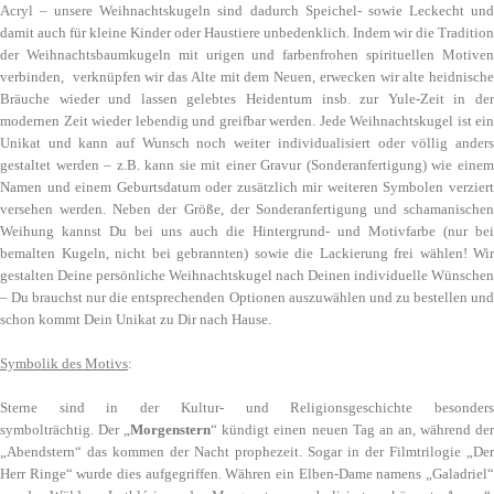
Acryl – unsere Weihnachtskugeln sind dadurch Speichel- sowie Leckecht und
damit auch für kleine Kinder oder Haustiere unbedenklich. Indem wir die Tradition
der Weihnachtsbaumkugeln mit urigen und farbenfrohen spirituellen Motiven
verbinden, verknüpfen wir das Alte mit dem Neuen, erwecken wir alte heidnische
Bräuche wieder und lassen gelebtes Heidentum insb. zur Yule-Zeit in der
modernen Zeit wieder lebendig und greifbar werden. Jede Weihnachtskugel ist ein
Unikat und kann auf Wunsch noch weiter individualisiert oder völlig anders
gestaltet werden – z.B. kann sie mit einer Gravur (Sonderanfertigung) wie einem
Namen und einem Geburtsdatum oder zusätzlich mir weiteren Symbolen verziert
versehen werden. Neben der Größe, der Sonderanfertigung und schamanischen
Weihung kannst Du bei uns auch die Hintergrund- und Motivfarbe (nur bei
bemalten Kugeln, nicht bei gebrannten) sowie die Lackierung frei wählen! Wir
gestalten Deine persönliche Weihnachtskugel nach Deinen individuelle Wünschen
– Du brauchst nur die entsprechenden Optionen auszuwählen und zu bestellen und
schon kommt Dein Unikat zu Dir nach Hause.
Symbolik des Motivs
:
Sterne sind in der Kultur- und Religionsgeschichte besonders
symbolträchtig. Der „
Morgenstern
“ kündigt einen neuen Tag an an, während de
„Abendstern“ das kommen der Nacht prophezeit. Sogar in der Filmtrilogie „Der
Herr Ringe“ wurde dies aufgegriffen. Währen ein Elben-Dame namens „Galadriel“