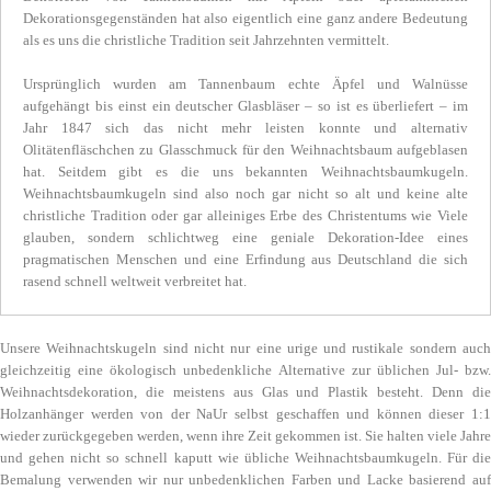
Dekorationsgegenständen hat also eigentlich eine ganz andere Bedeutung
als es uns die christliche Tradition seit Jahrzehnten vermittelt.
Ursprünglich wurden am Tannenbaum echte Äpfel und Walnüsse
aufgehängt bis einst ein deutscher Glasbläser – so ist es überliefert – im
Jahr 1847 sich das nicht mehr leisten konnte und alternativ
Olitätenfläschchen zu Glasschmuck für den Weihnachtsbaum aufgeblasen
hat. Seitdem gibt es die uns bekannten Weihnachtsbaumkugeln.
Weihnachtsbaumkugeln sind also noch gar nicht so alt und keine alte
christliche Tradition oder gar alleiniges Erbe des Christentums wie Viele
glauben, sondern schlichtweg eine geniale Dekoration-Idee eines
pragmatischen Menschen und eine Erfindung aus Deutschland die sich
rasend schnell weltweit verbreitet hat.
Unsere Weihnachtskugeln sind nicht nur eine urige und rustikale sondern auch
gleichzeitig eine ökologisch unbedenkliche Alternative zur üblichen Jul- bzw.
Weihnachtsdekoration, die meistens aus Glas und Plastik besteht. Denn die
Holzanhänger werden von der NaUr selbst geschaffen und können dieser 1:1
wieder zurückgegeben werden, wenn ihre Zeit gekommen ist. Sie halten viele Jahre
und gehen nicht so schnell kaputt wie übliche Weihnachtsbaumkugeln. Für die
Bemalung verwenden wir nur unbedenklichen Farben und Lacke basierend auf