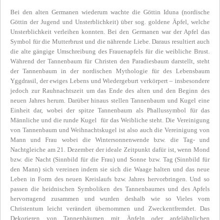
Bei den alten Germanen wiederum wachte die Göttin Iduna (nordische
Göttin der Jugend und Unsterblichkeit) über sog. goldene Äpfel, welche
Unsterblichkeit verleihen konnten. Bei den Germanen war der Apfel das
Symbol für die Mutterbrust und die nährende Liebe. Daraus resultiert auch
die alte gängige Umschreibung des Frauenapfels für die weibliche Brust.
Während der Tannenbaum für Christen den Paradiesbaum darstellt, steht
der Tannenbaum in der nordischen Mythologie für des Lebensbaum
Yggdrasil, der ewiges Lebens und Wiedergeburt verkörpert – insbesondere
jedoch zur Rauhnachtszeit um das Ende des alten und den Beginn des
neuen Jahres herum. Darüber hinaus stellen Tannenbaum und Kugel eine
Einheit dar, wobei der spitze Tannenbaum als Phallussymbol für das
Männliche und die runde Kugel für das Weibliche steht. Die Vereinigung
von Tannenbaum und Weihnachtskugel ist also auch die Vereinigung von
Mann und Frau wobei die Wintersonnenwende bzw. die Tag- und
Nachtgleiche am 21. Dezember der ideale Zeitpunkt dafür ist, wenn Mond
bzw. die Nacht (Sinnbild für die Frau) und Sonne bzw. Tag (Sinnbild für
den Mann) sich vereinen indem sie sich die Waage halten und das neue
Leben in Form des neuen Kreislaufs bzw. Jahres hervorbringen. Und so
passen die heidnischen Symboliken des Tannenbaumes und des Apfels
hervorragend zusammen und wurden deshalb wie so Vieles vom
Christentum leicht verändert übernommen und Zweckentfremdet. Das
Dekorieren von Tannenbäumen mit Äpfeln oder apfelähnlichen