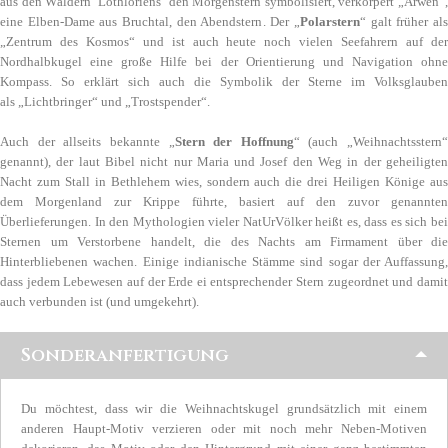
aus den Wäldern Lothlóriens den Morgenstern symbolisiert, verkörpert „Arwen“,
eine Elben-Dame aus Bruchtal, den Abendstern. Der „
Polarstern
“ galt früher al
„Zentrum des Kosmos“ und ist auch heute noch vielen Seefahrern auf der
Nordhalbkugel eine große Hilfe bei der Orientierung und Navigation ohne
Kompass. So erklärt sich auch die Symbolik der Sterne im Volksglauben
als „Lichtbringer“ und „Trostspender“.
Auch der allseits bekannte „
Stern der Hoffnung
“ (auch „Weihnachtsstern“
genannt), der laut Bibel nicht nur Maria und Josef den Weg in der geheiligten
Nacht zum Stall in Bethlehem wies, sondern auch die drei Heiligen Könige aus
dem Morgenland zur Krippe führte, basiert auf den zuvor genannten
Überlieferungen. In den Mythologien vieler NatUrVölker heißt es, dass es sich bei
Sternen um Verstorbene handelt, die des Nachts am Firmament über die
Hinterbliebenen wachen. Einige indianische Stämme sind sogar der Auffassung,
dass jedem Lebewesen auf der Erde ei entsprechender Stern zugeordnet und damit
auch verbunden ist (und umgekehrt).
Sonderanfertigung
Du möchtest, dass wir die Weihnachtskugel grundsätzlich mit einem
anderen Haupt-Motiv verzieren oder mit noch mehr Neben-Motiven