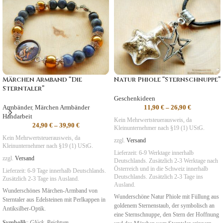
Märchen Armband “Die
Natur Phiole “Sternschnuppe”
Sterntaler”
Geschenkideen
Armbänder
,
Märchen Armbänder
11,90
€
–
26,90
€
Handarbeit
Kein Mehrwertsteuerausweis, da
24,90
€
–
39,90
€
Kleinunternehmer nach §19 (1) UStG.
Kein Mehrwertsteuerausweis, da
zzgl.
Versand
Kleinunternehmer nach §19 (1) UStG.
Lieferzeit:
6-9 Werktage innerhalb
zzgl.
Versand
Deutschlands. Zusätzlich 2-3 Werktage nach
Österreich und in die Schweiz
innerhalb
Lieferzeit:
6-9 Tage
innerhalb Deutschlands.
Deutschlands. Zusätzlich 2-3 Tage ins
Zusätzlich 2-3 Tage ins Ausland.
Ausland.
Wunderschönes Märchen-Armband von
Wunderschöne Natur Phiole mit Füllung aus
Sterntaler aus Edelsteinen mit Perlkappen in
goldenem Sternenstaub, der symbolisch an
Antiksilber-Optik.
eine Sternschnuppe, den Stern der Hoffnung
Symbolik
:
Glück, Reichtum,