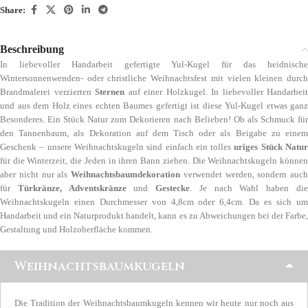
Share:
Beschreibung
In liebevoller Handarbeit gefertigte Yul-Kugel für das heidnische
Wintersonnenwenden- oder christliche Weihnachtsfest mit vielen kleinen durch
Brandmalerei verzierten
Sternen
auf einer Holzkugel. In liebevoller Handarbeit
und aus dem Holz eines echten Baumes gefertigt ist diese Yul-Kugel etwas ganz
Besonderes. Ein Stück Natur zum Dekorieren nach Belieben! Ob als Schmuck für
den Tannenbaum, als Dekoration auf dem Tisch oder als Beigabe zu einem
Geschenk – unsere Weihnachtskugeln sind einfach ein tolles
uriges Stück Natu
für die Winterzeit, die Jeden in ihren Bann ziehen. Die Weihnachtskugeln können
aber nicht nur als
Weihnachtsbaumdekoration
verwendet werden, sondern auch
für
Türkränze, Adventskränze
und
Gestecke
. Je nach Wahl haben di
Weihnachtskugeln einen Durchmesser von 4,8cm oder 6,4cm. Da es sich um
Handarbeit und ein Naturprodukt handelt, kann es zu Abweichungen bei der Farbe,
Gestaltung und Holzoberfläche kommen.
Weihnachtsbaumkugeln
Die Tradition der Weihnachtsbaumkugeln kennen wir heute nur noch aus