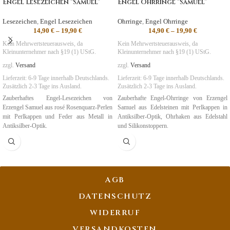
Engel Lesezeichen “Samuel”
Engel Ohrringe “Samuel”
Lesezeichen
,
Engel Lesezeichen
Ohrringe
,
Engel Ohrringe
14,90
€
–
19,90
€
14,90
€
–
19,90
€
Kein Mehrwertsteuerausweis, da
Kein Mehrwertsteuerausweis, da
Kleinunternehmer nach §19 (1) UStG.
Kleinunternehmer nach §19 (1) UStG.
zzgl.
Versand
zzgl.
Versand
Lieferzeit:
6-9 Tage
innerhalb Deutschlands.
Lieferzeit:
6-9 Tage
innerhalb Deutschlands.
Zusätzlich 2-3 Tage ins Ausland.
Zusätzlich 2-3 Tage ins Ausland.
Zauberhaftes Engel-Lesezeichen von
Zauberhafte Engel-Ohrringe von Erzengel
Erzengel Samuel aus rosé Rosenquarz-Perlen
Samuel aus Edelsteinen mit Perlkappen in
mit Perlkappen und Feder aus Metall in
Antiksilber-Optik, Ohrhaken aus Edelstahl
Antiksilber-Optik.
und Silikonstoppern.
Symbolik
:
Harmonie, Liebe, Mitgefühl
Symbolik
:
Harmonie, Liebe, Mitgefühl
AGB
DATENSCHUTZ
WIDERRUF
VERSANDKOSTEN