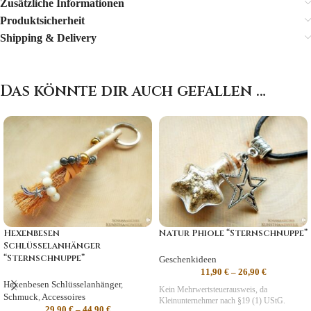
Zusätzliche Informationen
Produktsicherheit
Shipping & Delivery
Das könnte dir auch gefallen …
Hexenbesen
Natur Phiole “Sternschnuppe”
Schlüsselanhänger
“Sternschnuppe”
Geschenkideen
11,90
€
–
26,90
€
Hexenbesen Schlüsselanhänger
,
Kein Mehrwertsteuerausweis, da
Schmuck
,
Accessoires
Kleinunternehmer nach §19 (1) UStG.
29,90
€
–
44,90
€