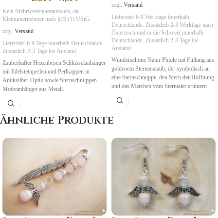
zzgl.
Versand
Kein Mehrwertsteuerausweis, da
Lieferzeit:
6-9 Werktage innerhalb
Kleinunternehmer nach §19 (1) UStG.
Deutschlands. Zusätzlich 2-3 Werktage nach
zzgl.
Versand
Österreich und in die Schweiz
innerhalb
Deutschlands. Zusätzlich 2-3 Tage ins
Lieferzeit:
6-9 Tage
innerhalb Deutschlands.
Ausland.
Zusätzlich 2-3 Tage ins Ausland.
Wunderschöne Natur Phiole mit Füllung aus
Zauberhafter Hexenbesen Schlüsselanhänger
goldenem Sternenstaub, der symbolisch an
mit Edelsteinperlen und Perlkappen in
eine Sternschnuppe, den Stern der Hoffnung
Antiksilber-Optik sowie Sternschnuppen-
und das Märchen vom Sterntaler erinnern
Motivanhänger aus Metall.
möchte.
Symbolik
:
Hoffnung, Wunscherfüllung
Symbolik:
Hoffnung, Wunscherfüllung
Ähnliche Produkte