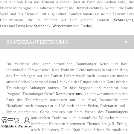
sind laut Sun Bear das Mineral Alabaster (hier in Form des weißen Jade), die
Pflanze Mariengras, die Jahreszeit Winter, die Himmelsrichtung Norden, die Farbe
Weiß und das Element Luft zugeordnet. Darüber hinaus ist sie die Hüterin aller
Geburtstotems, die im Zeichen der Luft geboren wurden (
Schneegans
,
Otter und
Puma
bzw.
Steinbock
,
Wassermann
und
Fische
).
Sonderanfertigung
Du möchtest eine ganz persönliche Traumfänger Kette und hast
individuelle Farbwünsche? Kein Problem! Gerne umwickeln wir den Ring
des Traumfängers mit den Farben Deiner Wahl! Auch können wir rundes
anstatt flaches Lederband zum Umickeln des Ringes oder als Kette für den
Traumfänger Anhänger nutzen. Du bist Veganer und möchtest eine
“vegane” Traumfänger Kette?
Kontaktiere uns
uns und wir umwickeln den
Ring des Traumfängers stattdessen mit Jute, Sisal, Baumwolle oder
Naturhanf. Auch können wir auf Wunsch andere Perlen, Federarten und -
farben einarbeiten. Gerne arbeiten wir beim Weben des Traumfängers
gemäß der schamanischen Tradition auch persönliche Wünsche mit ein
oder stellen Traumfänger Ketten zu bestimmten Themen her (z.B. Erfolg,
Shop
Sidebar
Cart
My account
Freude, Freundschaft, Geldsegen, Glück, Kraft, Liebe, Schutz, Spiritualität),