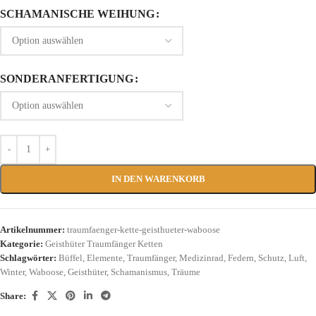
SCHAMANISCHE WEIHUNG
SONDERANFERTIGUNG
IN DEN WARENKORB
Artikelnummer:
traumfaenger-kette-geisthueter-waboose
Kategorie:
Geisthüter Traumfänger Ketten
Schlagwörter:
Büffel
,
Elemente
,
Traumfänger
,
Medizinrad
,
Federn
,
Schutz
,
Luft
,
Winter
,
Waboose
,
Geisthüter
,
Schamanismus
,
Träume
Share: