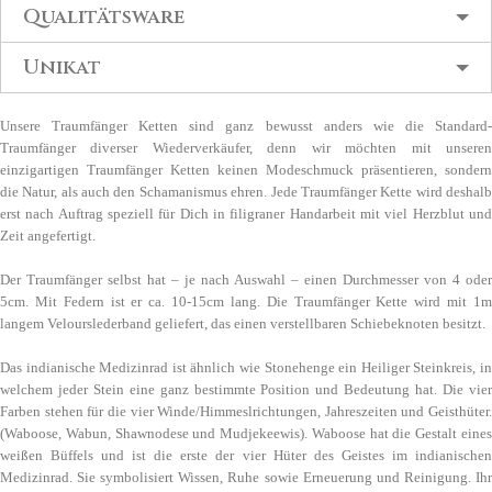
Qualitätsware
Unikat
Unsere Traumfänger Ketten sind ganz bewusst anders wie die Standard-
Traumfänger diverser Wiederverkäufer, denn wir möchten mit unseren
einzigartigen Traumfänger Ketten keinen Modeschmuck präsentieren, sondern
die Natur, als auch den Schamanismus ehren. Jede Traumfänger Kette wird deshalb
erst nach Auftrag speziell für Dich in filigraner Handarbeit mit viel Herzblut und
Zeit angefertigt.
Der Traumfänger selbst hat – je nach Auswahl – einen Durchmesser von 4 oder
5cm. Mit Federn ist er ca. 10-15cm lang. Die Traumfänger Kette wird mit 1m
langem Velourslederband geliefert, das einen verstellbaren Schiebeknoten besitzt.
Das indianische Medizinrad ist ähnlich wie Stonehenge ein Heiliger Steinkreis, in
welchem jeder Stein eine ganz bestimmte Position und Bedeutung hat. Die vier
Farben stehen für die vier Winde/Himmeslrichtungen, Jahreszeiten und Geisthüter.
(Waboose, Wabun, Shawnodese und Mudjekeewis). Waboose hat die Gestalt eines
weißen Büffels und ist die erste der vier Hüter des Geistes im indianischen
Medizinrad. Sie symbolisiert Wissen, Ruhe sowie Erneuerung und Reinigung. Ihr