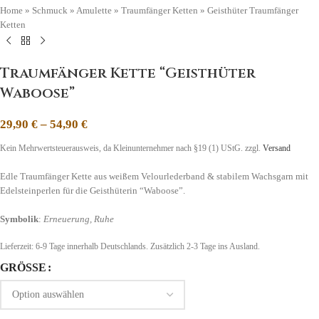
Home
»
Schmuck
»
Amulette
»
Traumfänger Ketten
»
Geisthüter Traumfänger
Ketten
Traumfänger Kette “Geisthüter
Waboose”
29,90
€
–
54,90
€
Kein Mehrwertsteuerausweis, da Kleinunternehmer nach §19 (1) UStG.
zzgl.
Versand
Edle Traumfänger Kette aus weißem Velourlederband & stabilem Wachsgarn mit
Edelsteinperlen für die Geisthüterin “Waboose”.
Symbolik
:
Erneuerung, Ruhe
Lieferzeit:
6-9 Tage
innerhalb Deutschlands. Zusätzlich 2-3 Tage ins Ausland.
GRÖSSE