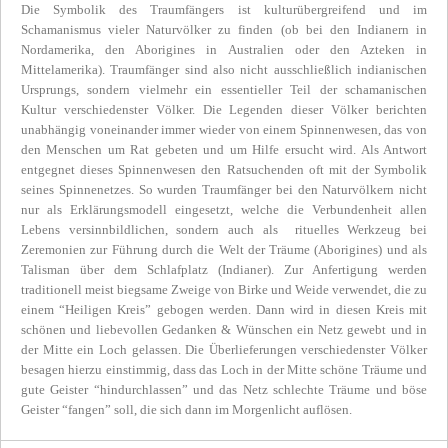
Die Symbolik des Traumfängers ist kulturübergreifend und im
Schamanismus vieler Naturvölker zu finden (ob bei den Indianern in
Nordamerika, den Aborigines in Australien oder den Azteken in
Mittelamerika). Traumfänger sind also nicht ausschließlich indianischen
Ursprungs, sondern vielmehr ein essentieller Teil der schamanischen
Kultur verschiedenster Völker. Die Legenden dieser Völker berichten
unabhängig voneinander immer wieder von einem Spinnenwesen, das von
den Menschen um Rat gebeten und um Hilfe ersucht wird. Als Antwort
entgegnet dieses Spinnenwesen den Ratsuchenden oft mit der Symbolik
seines Spinnenetzes. So wurden Traumfänger bei den Naturvölkern nicht
nur als Erklärungsmodell eingesetzt, welche die Verbundenheit allen
Lebens versinnbildlichen, sondern auch als rituelles Werkzeug bei
Zeremonien zur Führung durch die Welt der Träume (Aborigines) und als
Talisman über dem Schlafplatz (Indianer). Zur Anfertigung werden
traditionell meist biegsame Zweige von Birke und Weide verwendet, die zu
einem “Heiligen Kreis” gebogen werden. Dann wird in diesen Kreis mit
schönen und liebevollen Gedanken & Wünschen ein Netz gewebt und in
der Mitte ein Loch gelassen. Die Überlieferungen verschiedenster Völker
besagen hierzu einstimmig, dass das Loch in der Mitte schöne Träume und
gute Geister “hindurchlassen” und das Netz schlechte Träume und böse
Geister “fangen” soll, die sich dann im Morgenlicht auflösen.