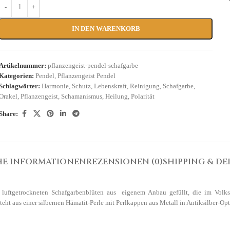
IN DEN WARENKORB
Artikelnummer:
pflanzengeist-pendel-schafgarbe
Kategorien:
Pendel
,
Pflanzengeist Pendel
Schlagwörter:
Harmonie
,
Schutz
,
Lebenskraft
,
Reinigung
,
Schafgarbe
,
Orakel
,
Pflanzengeist
,
Schamanismus
,
Heilung
,
Polarität
Share:
HE INFORMATIONEN
REZENSIONEN (0)
SHIPPING & DE
d luftgetrockneten Schafgarbenblüten aus eigenem Anbau gefüllt, die im Volks
teht aus einer silbernen Hämatit-Perle mit Perlkappen aus Metall in Antiksilber-Opt