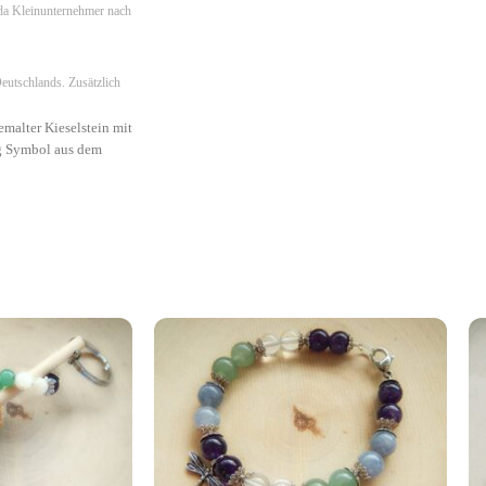
Symbolik
:
Heilung, Lebenskraft, Schutz
da Kleinunternehmer nach
eutschlands. Zusätzlich
emalter Kieselstein mit
g Symbol aus dem