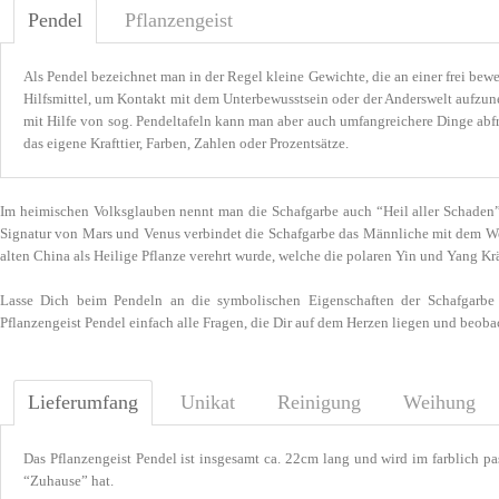
Pendel
Pflanzengeist
Als Pendel bezeichnet man in der Regel kleine Gewichte, die an einer frei bew
Hilfsmittel, um Kontakt mit dem Unterbewusstsein oder der Anderswelt aufzu
mit Hilfe von sog. Pendeltafeln kann man aber auch umfangreichere Dinge abfr
das eigene Krafttier, Farben, Zahlen oder Prozentsätze.
Im heimischen Volksglauben nennt man die Schafgarbe auch “Heil aller Schaden”, w
Signatur von Mars und Venus verbindet die Schafgarbe das Männliche mit dem Wei
alten China als Heilige Pflanze verehrt wurde, welche die polaren Yin und Yang K
Lasse Dich beim Pendeln an die symbolischen Eigenschaften der Schafgarb
Pflanzengeist Pendel einfach alle Fragen, die Dir auf dem Herzen liegen und beobac
Lieferumfang
Unikat
Reinigung
Weihung
Das Pflanzengeist Pendel ist insgesamt ca. 22cm lang und wird im farblich p
“Zuhause” hat.