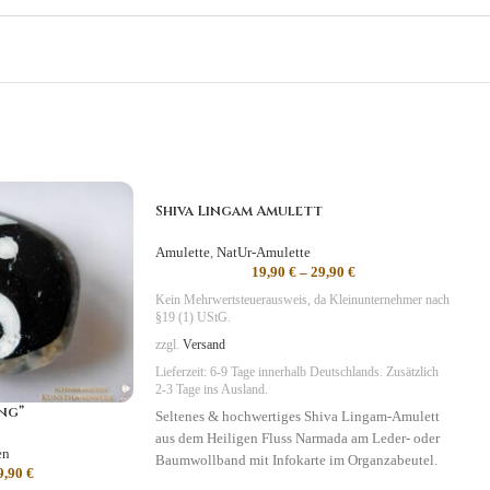
Shiva Lingam Amulett
Amulette
,
NatUr-Amulette
19,90
€
–
29,90
€
Kein Mehrwertsteuerausweis, da Kleinunternehmer nach
§19 (1) UStG.
zzgl.
Versand
Lieferzeit:
6-9 Tage
innerhalb Deutschlands. Zusätzlich
2-3 Tage ins Ausland.
ang”
Seltenes & hochwertiges Shiva Lingam-Amulett
aus dem Heiligen Fluss Narmada am Leder- oder
en
Baumwollband mit Infokarte im Organzabeutel.
9,90
€