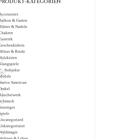
PRODUKT-KATEGORIEN
Accessoires
Balkon & Garten
Blätter & Nadeln
Chakren
Esoterik
Geschenkideen
Hölzer & Rinde
Holzkisten
Klangspiele
Kraftobjekte
Mobile
Native American
Orakel
Räucherwerk
Schmuck
Sonstiges
Spiele
Uncategorized
Unkategorisiert
Waldmagie
Wohnen & Leben