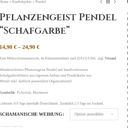
Home
»
Kraftobjekte
»
Pendel
Pflanzengeist Pendel
“Schafgarbe”
14,90
€
–
24,90
€
Kein Mehrwertsteuerausweis, da Kleinunternehmer nach §19 (1) UStG.
zzgl.
Versand
Wunderschönes Pflanzengeist Pendel mit handverlesenen
Schafgarbenblüten aus eigenem Anbau und Pendelkette aus
Metall inkl. farblich passendem Organzabeutel.
Symbolik
:
Polarität, Harmonie
Lieferzeit:
6-9 Tage
innerhalb Deutschlands. Zusätzlich 2-3 Tage ins Ausland.
SCHAMANISCHE WEIHUNG