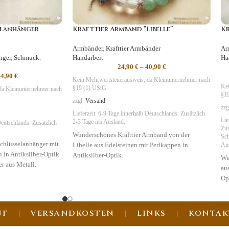
elanhänger
Krafttier Armband “Libelle”
Kr
Armbänder
,
Krafttier Armbänder
Ar
nger
,
Schmuck
,
Handarbeit
Ha
24,90
€
–
40,90
€
44,90
€
Kein Mehrwertsteuerausweis, da Kleinunternehmer nach
Kei
§19 (1) UStG.
da Kleinunternehmer nach
§19
zzgl.
Versand
zzg
Lieferzeit:
6-9 Tage
innerhalb Deutschlands. Zusätzlich
Lie
2-3 Tage ins Ausland.
eutschlands. Zusätzlich
Zus
Wunderschönes Krafttier Armband von der
Sc
chlüsselanhänger mit
Libelle aus Edelsteinen mit Perlkappen in
Au
n in Antiksilber-Optik
Antiksilber-Optik.
Wu
 aus Metall.
au
Symbolik
:
Leichtigkeit, NatUrGeister
Op
 Reinheit
Sy
UF
VERSANDKOSTEN
LINKS
KONTAK