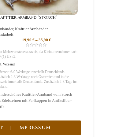
afttier Armband “Storch”
Pflanzengeist Phiole “P
mbänder
,
Krafttier Armbänder
Amulette
,
Glasphiolen
,
Pflanzen
ndarbeit
14,90
€
–
29,9
19,90
€
–
35,90
€
Kein Mehrwertsteuerausweis, da Kl
§19 (1) UStG.
n Mehrwertsteuerausweis, da Kleinunternehmer nach
zzgl.
Versand
 (1) UStG.
Lieferzeit:
6-9 Tage
innerhalb Deutsc
l.
Versand
2-3 Tage ins Ausland.
ferzeit:
6-9 Werktage innerhalb Deutschlands.
Die Pflanzengeist Phiole "Pfings
ätzlich 2-3 Werktage nach Österreich und in die
naturgetrockneten Pfingstrosen
hweiz
innerhalb Deutschlands. Zusätzlich 2-3 Tage ins
sland.
eigenem Anbau gefüllt.
nderschönes Krafttier-Armband vom Storch
Symbolik
:
Heilung, Reichtum
s Edelsteinen mit Perlkappen in Antiksilber-
tik.
mbolik
:
Fruchtbarkeit, Glück, Liebe
T
IMPRESSUM