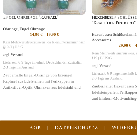
Engel Ohrringe “Raphael”
Hexenbesen Schlüss
“Krafttier Einhorn”
Ohrringe
,
Engel Ohrringe
14,90
€
–
19,90
€
Hexenbesen Schlüsselanhä
Accessoires
Kein Mehrwertsteuerausweis, da Kleinunternehmer nach
29,90
€
–
§19 (1) UStG.
Kein Mehrwertsteuerausweis, 
zzgl.
Versand
§19 (1) UStG.
Lieferzeit:
6-9 Tage
innerhalb Deutschlands. Zusätzlich
zzgl.
Versand
2-3 Tage ins Ausland.
Lieferzeit:
6-9 Tage
innerhalb D
Zauberhafte Engel-Ohrringe von Erzengel
2-3 Tage ins Ausland.
Raphael aus Edelsteinen mit Perlkappen in
Zauberhafter Hexenbesen S
Antiksilber-Optik, Ohrhaken aus Edelstahl und
Edelsteinperlen, Perlkappe
Silikonstoppern.
und Einhorn-Motivanhänger
Symbolik
:
Erneuerung
,
Heilung,
Symbolik
:
Heilung, Magie,
NatUrVerbundenheit
AGB
DATENSCHUTZ
WIDERR