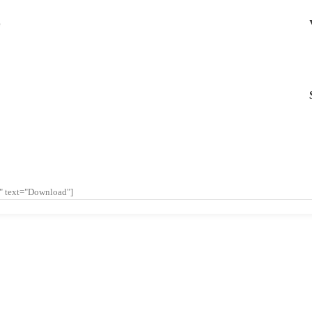
G
l" text="Download"]