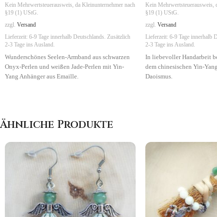
Kein Mehrwertsteuerausweis, da Kleinunternehmer nach
Kein Mehrwertsteuerausweis, 
§19 (1) UStG.
§19 (1) UStG.
zzgl.
Versand
zzgl.
Versand
Lieferzeit:
6-9 Tage
innerhalb Deutschlands. Zusätzlich
Lieferzeit:
6-9 Tage
innerhalb D
2-3 Tage ins Ausland.
2-3 Tage ins Ausland.
Wunderschönes Seelen-Armband aus schwarzen
In liebevoller Handarbeit b
Onyx-Perlen und weißen Jade-Perlen mit Yin-
dem chinesischen Yin-Yan
Yang Anhänger aus Emaille.
Daoismus.
Symbolik:
Dualität, Partnerschaft
Ähnliche Produkte