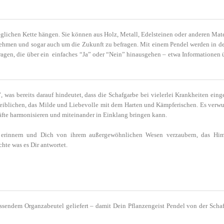
eglichen Kette hängen. Sie können aus Holz, Metall, Edelsteinen oder anderen Mater
nehmen und sogar auch um die Zukunft zu befragen. Mit einem Pendel werden in de
agen, die über ein einfaches “Ja” oder “Nein” hinausgehen – etwa Informationen 
as bereits darauf hindeutet, dass die Schafgarbe bei vielerlei Krankheiten einge
blichen, das Milde und Liebevolle mit dem Harten und Kämpferischen. Es verwund
räfte harmonisieren und miteinander in Einklang bringen kann.
e erinnern und Dich von ihrem außergewöhnlichen Wesen verzaubern, das Hi
hte was es Dir antwortet.
assendem Organzabeutel geliefert – damit Dein Pflanzengeist Pendel von der Scha