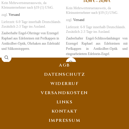
14,90
€
–
24,90
€
Kein Mehrwertsteuerausweis, da
Kleinunternehmer nach §19 (1) UStG.
Kein Mehrwertsteuerausweis, da
Kleinunternehmer nach §19 (1) UStG.
zzgl.
Versand
zzgl.
Versand
Lieferzeit:
6-9 Tage
innerhalb Deutschlands.
Zusätzlich 2-3 Tage ins Ausland.
Lieferzeit:
6-9 Tage
innerhalb Deutschlands.
Zusätzlich 2-3 Tage ins Ausland.
Zauberhafte Engel-Ohrringe von Erzengel
Raphael aus Edelsteinen mit Perlkappen in
Zauberhafter Engel-Schlüsselanhänger von
Antiksilber-Optik, Ohrhaken aus Edelstahl
Erzengel Raphael aus Edelsteinen mit
und Silikonstoppern.
Perlkappen in Antiksilber-Optik und
eingearbeitetem Edelstein-Engel.
Symbolik
:
Erneuerung
,
Heilung,
NatUrVerbundenheit
Symbolik
:
Erneuerung
,
Heilung,
AGB
NatUrVerbundenheit
DATENSCHUTZ
WIDERRUF
VERSANDKOSTEN
LINKS
KONTAKT
IMPRESSUM