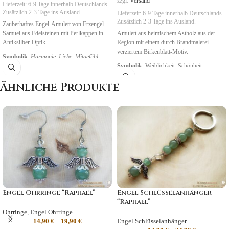
zzgl.
Versand
Lieferzeit:
6-9 Tage
innerhalb Deutschlands.
Zusätzlich 2-3 Tage ins Ausland.
Lieferzeit:
6-9 Tage
innerhalb Deutschlands.
Zusätzlich 2-3 Tage ins Ausland.
Zauberhaftes Engel-Amulett von Erzengel
Samuel aus Edelsteinen mit Perlkappen in
Amulett aus heimischem Astholz aus der
Antiksilber-Optik.
Region mit einem durch Brandmalerei
verziertem Birkenblatt-Motiv.
Symbolik
:
Harmonie, Liebe, Mitgefühl
Symbolik
: Weiblichkeit, Schönheit
Ähnliche Produkte
Engel Ohrringe “Raphael”
Engel Schlüsselanhänger
“Raphael”
Ohrringe
,
Engel Ohrringe
14,90
€
–
19,90
€
Engel Schlüsselanhänger