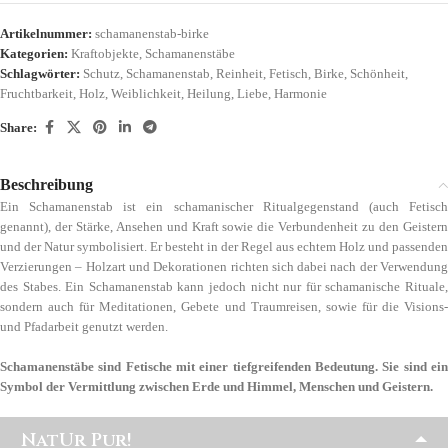
Artikelnummer:
schamanenstab-birke
Kategorien:
Kraftobjekte
,
Schamanenstäbe
Schlagwörter:
Schutz
,
Schamanenstab
,
Reinheit
,
Fetisch
,
Birke
,
Schönheit
,
Fruchtbarkeit
,
Holz
,
Weiblichkeit
,
Heilung
,
Liebe
,
Harmonie
Share:
Beschreibung
Ein Schamanenstab ist ein schamanischer Ritualgegenstand (auch Fetisch
genannt), der Stärke, Ansehen und Kraft sowie die Verbundenheit zu den Geistern
und der Natur symbolisiert. Er besteht in der Regel aus echtem Holz und passenden
Verzierungen – Holzart und Dekorationen richten sich dabei nach der Verwendung
des Stabes. Ein Schamanenstab kann jedoch nicht nur für schamanische Rituale,
sondern auch für Meditationen, Gebete und Traumreisen, sowie für die Visions-
und Pfadarbeit genutzt werden.
Schamanenstäbe sind Fetische mit einer tiefgreifenden Bedeutung
. Sie sind ein
Symbol der Vermittlung zwischen Erde und Himmel, Menschen und Geistern.
NatUr Pur!