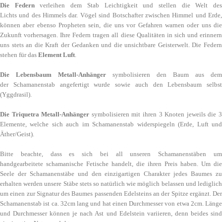
Die Federn
verleihen dem Stab Leichtigkeit und stellen die Welt de
Lichts und des Himmels dar. Vögel sind Botschafter zwischen Himmel und Erde,
können aber ebenso Propheten sein, die uns vor Gefahren warnen oder uns die
Zukunft vorhersagen. Ihre Federn tragen all diese Qualitäten in sich und erinnern
uns stets an die Kraft der Gedanken und die unsichtbare Geisterwelt. Die Federn
stehen für das
Element Luft
.
Die Lebensbaum Metall-Anhänger
symbolisieren den Baum aus dem
der Schamanenstab angefertigt wurde sowie auch den Lebensbaum selbst
(Yggdrasil).
Die Triquetra Metall-Anhänger
symbolisieren mit ihren 3 Knoten jeweils die 
Elemente, welche sich auch im Schamanenstab widerspiegeln (Erde, Luft und
Äther/Geist).
Bitte beachte, dass es sich bei all unseren Schamanenstäben um
handgearbeitete schamanische Fetische handelt, die ihren Preis haben. Um die
Seele der Schamanenstäbe und den einzigartigen Charakter jedes Baumes zu
erhalten werden unsere Stäbe stets so natürlich wie möglich belassen und lediglich
um einen zur Signatur des Baumes passenden Edelsteins an der Spitze ergänzt. Der
Schamanenstab ist ca. 32cm lang und hat einen Durchmesser von etwa 2cm. Länge
und Durchmesser können je nach Ast und Edelstein variieren, denn beides sind