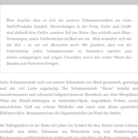
Bitte beachte dass es sich bei unseren Schamanenstäben um reine
NatUrProdukte handelt. Abweichungen in der Form, Farbe und Größe
sind deshalb kein Fehler, sondern Teil der Natur. Das schließt auch Risse,
Verastungen, sowie Unebenheiten im Holz mit ein. Holz verändert sich mit
der Zeit – so wie wir Menschen auch. Wir glauben, dass erst die
Unterschiede jeden Schamanenstab so besonders machen und
seinen einzigartigen und urigen Charakter, sowie das wahre Wesen des
Baumes zum Vorschein bringen.
Jeder Schamanenstab wird von unserer Schamanin von Hand gesammelt, gereinigt
und mit viel Liebe angefertigt. Der Schamanenstab “Ahorn” besteht aus
naturbelassenem und schonend luftgetrocknetem Ahornholz aus dem Oberpfälzer
Wald mit Metall-Anhängern in Antiksilber-Optik, ungefärbten Federn, sowie
umwickelten Griff aus echtem Wildleder und einen zum Ahorn passenden
Edelstein (hier: Rosenquarz) aus der Signaturenlehre am Kopf des Stabes.
Im Volksglauben ist die Birke seit jeher ein Symbol für den Schutz neuen Lebens,
weshalb man früher Talismane aus Birkenholz trug und Kinderwiegen,
Kinderwagen und Kinderbetten traditionell aus dem Holz der Birke anfertigte. Die