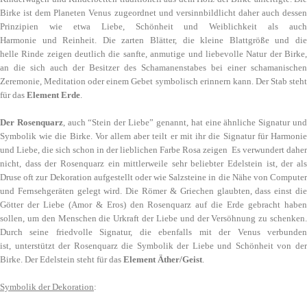
Birke ist dem Planeten Venus zugeordnet und versinnbildlicht daher auch dessen
Prinzipien wie etwa Liebe, Schönheit und Weiblichkeit als auch
Harmonie und Reinheit. Die zarten Blätter, die kleine Blattgröße und die
helle Rinde zeigen deutlich die sanfte, anmutige und liebevolle Natur der Birke,
an die sich auch der Besitzer des Schamanenstabes bei einer schamanischen
Zeremonie, Meditation ode
r einem Gebet symbolisch erinnern kann
.
Der Stab steh
für das
Element Erde
.
Der Rosenquarz
, auch “Stein der Liebe” genannt, hat eine ähnliche Signatur un
Symbolik wie die Birke. Vor allem aber teilt er mit ihr die Signatur für Harmonie
und Liebe, die sich schon in der lieblichen Farbe Rosa zeigen Es verwundert daher
nicht, dass der Rosenquarz ein mittlerweile sehr beliebter Edelstein ist, der als
Druse oft zur Dekoration aufgestellt oder wie Salzsteine in die Nähe von Computer
und Fernsehgeräten gelegt wird. Die Römer & Griechen glaubten, dass einst die
Götter der Liebe (Amor & Eros) den Rosenquarz auf die Erde gebracht haben
sollen, um den Menschen die Urkraft der Liebe und der Versöhnung zu schenken.
Durch seine friedvolle Signatur, die ebenfalls mit der Venus verbunden
ist, unterstützt der Rosenquarz die Symbolik der Liebe und Schönheit von der
Birke. Der Edelstein steht für das
Element
Äther/Geist
.
Symbolik der Dekoration
: