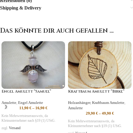
Rezensionen (0)
Shipping & Delivery
Das könnte dir auch gefallen …
Engel Amulett “Samuel”
Kraftbaum Amulett “Birke”
Amulette
,
Engel Amulette
Holzanhänger
,
Kraftbaum Amulette
,
11,90
€
–
16,90
€
Amulette
29,90
€
–
49,90
€
Kein Mehrwertsteuerausweis, da
Kleinunternehmer nach §19 (1) UStG.
Kein Mehrwertsteuerausweis, da
Kleinunternehmer nach §19 (1) UStG.
zzgl.
Versand