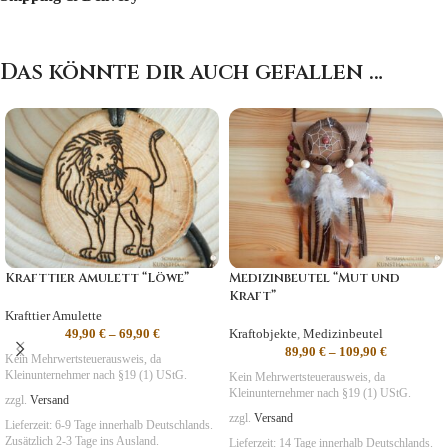
Das könnte dir auch gefallen …
Krafttier Amulett “Löwe”
Medizinbeutel “Mut und
Kraft”
Krafttier Amulette
49,90
€
–
69,90
€
Kraftobjekte
,
Medizinbeutel
89,90
€
–
109,90
€
Kein Mehrwertsteuerausweis, da
Kleinunternehmer nach §19 (1) UStG.
Kein Mehrwertsteuerausweis, da
Kleinunternehmer nach §19 (1) UStG.
zzgl.
Versand
zzgl.
Versand
Lieferzeit:
6-9 Tage
innerhalb Deutschlands.
Zusätzlich 2-3 Tage ins Ausland.
Lieferzeit:
14 Tage
innerhalb Deutschlands.