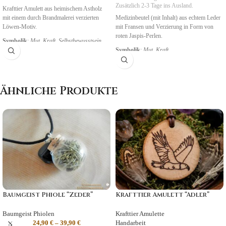
Zusätzlich 2-3 Tage ins Ausland.
Krafttier Amulett aus heimischem Astholz
mit einem durch Brandmalerei verzierten
Medizinbeutel (mit Inhalt) aus echtem Leder
Löwen-Motiv.
mit Fransen und Verzierung in Form von
roten Jaspis-Perlen.
Symbolik
:
Mut, Kraft, Selbstbewusstsein
Symbolik
:
Mut, Kraft
Ähnliche Produkte
Baumgeist Phiole “Zeder”
Krafttier Amulett “Adler”
Baumgeist Phiolen
Krafttier Amulette
24,90
€
–
39,90
€
Handarbeit