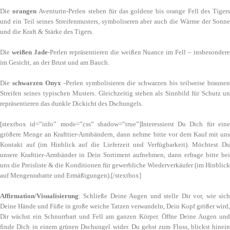
Die
orangen
Aventurin-Perlen stehen für das goldene bis orange Fell des Tiger
und ein Teil seines Streifenmusters, symboliseren aber auch die Wärme der Sonne
und die Kraft & Stärke des Tigers.
Die
weißen Jade
-Perlen repräsentieren die weißen Nuance im Fell – insbesonder
im Gesicht, an der Brust und am Bauch.
Die
schwarzen Onyx
-Perlen symbolisieren die schwarzen bis teilweise braune
Streifen seines typischen Musters. Gleichzeitig stehen als Sinnbild für Schutz un
repräsentieren das dunkle Dickicht des Dschungels.
[stextbox id=”info” mode=”css” shadow=”true”]Interessierst Du Dich für eine
größere Menge an Krafttier-Armbändern, dann nehme bitte vor dem Kauf mit uns
Kontakt auf (im Hinblick auf die Lieferzeit und Verfügbarkeit). Möchtest Du
unsere Krafttier-Armbänder in Dein Sortiment aufnehmen, dann erfrage bitte bei
uns die Preisliste & die Konditionen für gewerbliche Wiederverkäufer (im Hinblick
auf Mengenrabatte und Ermäßigungen).[/stextbox]
Affirmation/Visualisierung
: Schließe Deine Augen und stelle Dir vor, wie sich
Deine Hände und Füße in große weiche Tatzen verwandeln, Dein Kopf größer wird,
Dir wächst ein Schnurrbart und Fell am ganzen Körper. Öffne Deine Augen und
finde Dich in einem grünen Dschungel wider. Du gehst zum Fluss, blickst hinein