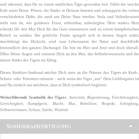
und erkennst, dass Du zu einem stattlichen Tiger geworden bist. Fühle die weiche
Erde unter Deine Pfoten, die Stärke in Deinem Inneren und schnuppere die vielen
verschiedenen Düfte, die sanft um Deine Nase streifen. Stolz und Selbstbewusst
steht nun da, wie goldenes Feuer, unbeirrbar, unbesiegbar. Dein starkes Herz
schenkt Dir den Mut Dich für das Gute einzusetzen und zu einem kämpferischen
Rebell zu werden. Der göttliche Funke spiegelt sich in deinen Augen wider,
durchdringt das Dickicht, wird zum Lebensatem der Natur und durchfließt
letztendlich den ganzen Dschungel. Du bist im Hier und Jetzt und doch überall.
Öffne Deine Augen und erinnere Dich an den Mut, das Selbstbewusstsein und die
innere Stärke des Tigers im Alltag.
Dieses Krafttier-Armband möchte Dich stets an die Präsenz des Tigers als Kraft-,
Schutz- oder Totemtier erinnern – auch wenn der Tiger „nur“ Dein Lieblingstier ist
und Du einfach nur möchtest, dass er Dich symbolisch begleitet.
Weiterführende Symbolik des Tigers
:
Autorität, Begeisterung
,
Furchtlosigkeit
Gerechtigkeit, Kampfgeist, Macht, Mut, Rebellion, Respekt, Schöpfung,
Selbstvertrauen, Schutz, Stärke, Vitalität
Sonderanfertigung