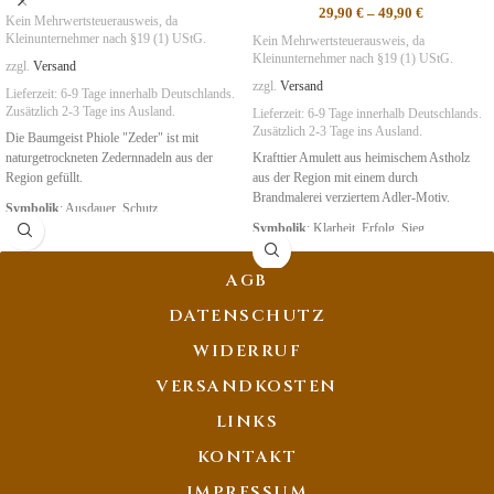
29,90
€
–
49,90
€
Kein Mehrwertsteuerausweis, da
Kleinunternehmer nach §19 (1) UStG.
Kein Mehrwertsteuerausweis, da
Kleinunternehmer nach §19 (1) UStG.
zzgl.
Versand
zzgl.
Versand
Lieferzeit:
6-9 Tage
innerhalb Deutschlands.
Zusätzlich 2-3 Tage ins Ausland.
Lieferzeit:
6-9 Tage
innerhalb Deutschlands.
Zusätzlich 2-3 Tage ins Ausland.
Die Baumgeist Phiole "Zeder" ist mit
naturgetrockneten Zedernnadeln aus der
Krafttier Amulett aus heimischem Astholz
Region gefüllt.
aus der Region mit einem durch
Brandmalerei verziertem Adler-Motiv.
Symbolik
: Ausdauer, Schutz
Symbolik
: Klarheit, Erfolg, Sieg
AGB
DATENSCHUTZ
WIDERRUF
VERSANDKOSTEN
LINKS
KONTAKT
IMPRESSUM