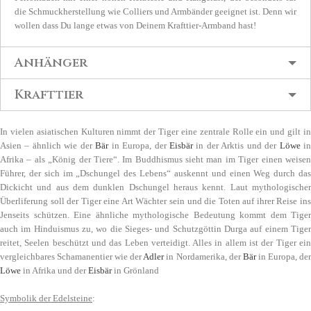
die Schmuckherstellung wie Colliers und Armbänder geeignet ist. Denn wir
wollen dass Du lange etwas von Deinem Krafttier-Armband hast!
Anhänger
Krafttier
In vielen asiatischen Kulturen nimmt der Tiger eine zentrale Rolle ein und gilt in
Asien – ähnlich wie der
Bär
in Europa, der
Eisbär
in der Arktis und der
Löwe
in
Afrika – als „König der Tiere“. Im Buddhismus sieht man im Tiger einen weisen
Führer, der sich im „Dschungel des Lebens“ auskennt und einen Weg durch das
Dickicht und aus dem dunklen Dschungel heraus kennt. Laut mythologischer
Überliferung soll der Tiger eine Art Wächter sein und die Toten auf ihrer Reise ins
Jenseits schützen. Eine ähnliche mythologische Bedeutung kommt dem Tiger
auch im Hinduismus zu, wo die Sieges- und Schutzgöttin
Durga
auf einem Tiger
reitet, Seelen beschützt und das Leben verteidigt. Alles in allem ist der Tiger ein
vergleichbares Schamanentier wie der
Adler
in Nordamerika, der
Bär
in Europa, de
Löwe
in Afrika und der
Eisbär
in Grönland
Symbolik der Edelsteine
: