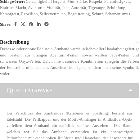
Schlagwörter:
Gerechtigkeit
,
Tiergeist
,
Mut
,
Stärke
,
Respekt
,
Furchtlosigkeit
,
Krafttier
,
Macht
,
Aventurin
,
Vitalität
,
Jade
,
Autorität
,
Tigerauge
,
Schöpfung
,
Kampfgeist
,
Rebellion
,
Selbstvertrauen
,
Begeisterung
,
Schutz
,
Schamanismus
Share:
Beschreibung
Dieses wunderschöne Edelstein-Armband wurde in liebevoller Handarbeit gefertigt
und besteht aus orangen Aventurin-Perlen, sowie weißen Jade-Perlen und
schwarzen Onyx-Perlen. Durch ihre besondere Kombination spiegeln die Farben
der Edelsteine nicht nur das Aussehen des Tigers, sondern auch seine Symbolik
wider.
Qualitätsware
Der Verschluss des Armbandes (Karabiner & Spaltring) besteht aus
Edelstahl. Die Perlkappen und der Motiv-Anhänger in Antiksilber-Optik
verleihen dem Armband ein natürlich schönes Aussehen. Das Band,
welches wir für das Armband verwenden ist ein hochwertiger
Perlonfaden mit einer hohen Reißfeste und Hängelast, der besonders für