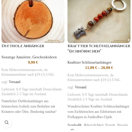
Duftholz Anhänger
Krafttier Schlüsselanhänger
“Eichhörnchen”
Sonstige Amulette
,
Geschenkideen
9,90
€
Krafttier Schlüsselanhänger
11,90
€
–
26,90
€
Kein Mehrwertsteuerausweis, da
Kleinunternehmer nach §19 (1) UStG.
Kein Mehrwertsteuerausweis, da
Kleinunternehmer nach §19 (1) UStG.
zzgl.
Versand
zzgl.
Versand
Lieferzeit:
6-9 Tage
innerhalb Deutschlands.
Zusätzlich 2-3 Tage ins Ausland.
Lieferzeit:
6-9 Tage
innerhalb Deutschlands.
Zusätzlich 2-3 Tage ins Ausland.
Natürlicher Duftholzanhänger aus
heimischem Astholz zum Beduften mit
Wunderschöner Krafttier-Schlüsselanhänger
Kräutern oder Ölen. Beidseitig nutzbar!
vom Eichhörnchen aus Edelsteinen mit
Perlkappen in Antiksilber-Optik.
Symbolik
:
Beharrlichkeit, Freude, Neugier,
Verspieltheit