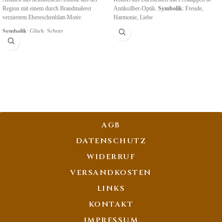
Region mit einem durch Brandmalerei
Antiksilber-Optik.
Symbolik
: Freude,
verziertem Ebereschenblatt-Motiv.
Harmonie, Liebe
Symbolik
: Glück, Schutz
AGB
DATENSCHUTZ
WIDERRUF
VERSANDKOSTEN
LINKS
KONTAKT
IMPRESSUM