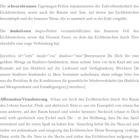
Die
schwarzbraunen
Tigeraugen-Perlen repräsentieren die Erdverbundenheit des
Eichhörnchens, sowie auch die Bäume und Äste, auf denen das Eichhörnchen
herumhüpft und die braunen Nüsse, die es sammelt und in der Erde vergräbt.
Die
dunkelroten
Jaspis-Perlen versinnbildlichen das feuerrote Fell de
Eichhörnchens, sowie das Element Feuer, zu dem das Eichhörnchen durch Thor
ebenfalls eine enge Verbindung hat.
[stextbox id=”info” mode=”css” shadow=”true”]Interessierst Du Dich für eine
größere Menge an Krafttier-Armbändern, dann nehme bitte vor dem Kauf mit uns
Kontakt auf (im Hinblick auf die Lieferzeit und Verfügbarkeit). Möchtest Du
unsere Krafttier-Armbänder in Dein Sortiment aufnehmen, dann erfrage bitte bei
uns die Preisliste & die Konditionen für gewerbliche Wiederverkäufer (im Hinblick
auf Mengenrabatte und Ermäßigungen).[/stextbox]
Affirmation/Visualisierung
: Schau wie keck das Eichhörnchen durch den Baum
des Lebens huschst. Flink und ahtletisch flitzt es wie ein Feuerpfeil von einem Ast
zum anderen, auf den Baum hinauf und wieder herunter. Neckisch schaut es Dich
und wirft spielerisch eine Eichel nach Dir – in der Hoffnung, dass Du das Spiel
erwiederst und für einen Spaß zu haben bist. Vorsichtig hebst Du die Nuss auf und
siehst wir aufmerksam und neugierig das Eichhörnchen Deine Bewegung verfolgt.
Dann wirfst Du die Nuss in die Hecke und siehst das Eichhörnchen aufgeregt die