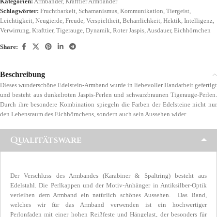
Kategorien:
Armbänder
,
Krafttier Armbänder
Schlagwörter:
Fruchtbarkeit
,
Schamanismus
,
Kommunikation
,
Tiergeist
,
Leichtigkeit
,
Neugierde
,
Freude
,
Verspieltheit
,
Beharrlichkeit
,
Hektik
,
Intelligenz
,
Verwirrung
,
Krafttier
,
Tigerauge
,
Dynamik
,
Roter Jaspis
,
Ausdauer
,
Eichhörnchen
Share:
Beschreibung
Dieses wunderschöne Edelstein-Armband wurde in liebevoller Handarbeit gefertigt
und besteht aus dunkelroten Jaspis-Perlen und schwarzbraunen Tigerauge-Perlen.
Durch ihre besondere Kombination spiegeln die Farben der Edelsteine nicht nur
den Lebensraum des Eichhörnchens, sondern auch sein Aussehen wider.
Qualitätsware
Der Verschluss des Armbandes (Karabiner & Spaltring) besteht aus
Edelstahl. Die Perlkappen und der Motiv-Anhänger in Antiksilber-Optik
verleihen dem Armband ein natürlich schönes Aussehen. Das Band,
welches wir für das Armband verwenden ist ein hochwertiger
Perlonfaden mit einer hohen Reißfeste und Hängelast, der besonders für