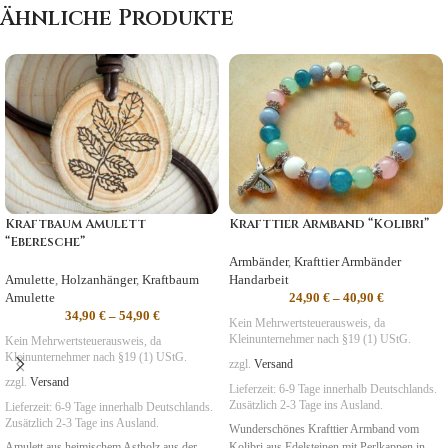
Ähnliche Produkte
Kraftbaum Amulett
Krafttier Armband “Kolibri”
“Eberesche”
Armbänder
,
Krafttier Armbänder
Amulette
,
Holzanhänger
,
Kraftbaum
Handarbeit
Amulette
24,90
€
–
40,90
€
34,90
€
–
54,90
€
Kein Mehrwertsteuerausweis, da
Kleinunternehmer nach §19 (1) UStG.
Kein Mehrwertsteuerausweis, da
Kleinunternehmer nach §19 (1) UStG.
zzgl.
Versand
zzgl.
Versand
Lieferzeit:
6-9 Tage
innerhalb Deutschlands.
Zusätzlich 2-3 Tage ins Ausland.
Lieferzeit:
6-9 Tage
innerhalb Deutschlands.
Zusätzlich 2-3 Tage ins Ausland.
Wunderschönes Krafttier Armband vom
Amulett aus heimischem Astholz aus der
Kolibri aus Edelsteinen mit Perlkappen in