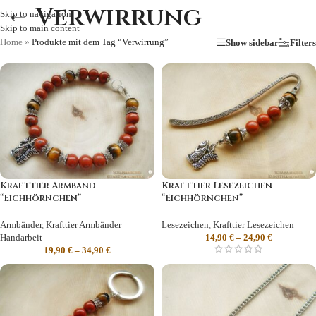
Verwirrung
Skip to navigation
Skip to main content
Home
»
Produkte mit dem Tag “Verwirrung”
Show sidebar
Filters
Krafttier Armband
Krafttier Lesezeichen
“Eichhörnchen”
“Eichhörnchen”
Armbänder
,
Krafttier Armbänder
Lesezeichen
,
Krafttier Lesezeichen
Handarbeit
14,90
€
–
24,90
€
19,90
€
–
34,90
€