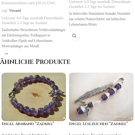
Lieferzeit:
6-9 Tage
innerhalb Deutschlands.
Kleinunternehmer nach §19 (1) UStG.
Zusätzlich 2-3 Tage ins Ausland.
zzgl.
Versand
In liebevoller Handarbeit bemalte Steintafel
Lieferzeit:
6-9 Tage
innerhalb Deutschlands.
aus echtem Naturschiefer mit keltischen
Zusätzlich 2-3 Tage ins Ausland.
Lebensbaum-Motiv.
Zauberhafter Hexenbesen Schlüsselanhänger
mit Edelsteinperlen, Perlkappen in
Antiksilber-Optik und Lebensbaum-
Motivanhänger aus Metall.
Symbolik
:
NatUrverbundenheit, Ruhe,
Ähnliche Produkte
Wachstum
Engel Armband “Zadkiel”
Engel Lesezeichen “Zadkiel”