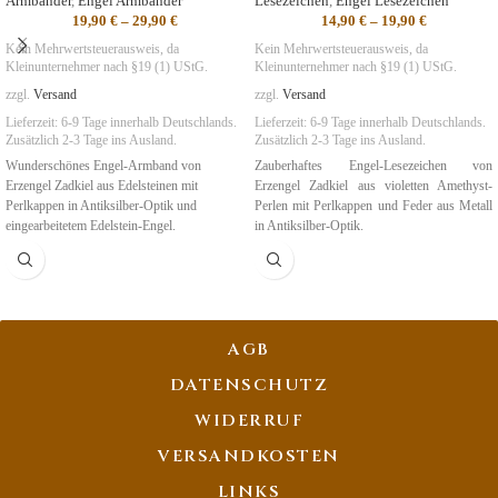
Armbänder
,
Engel Armbänder
Lesezeichen
,
Engel Lesezeichen
19,90
€
–
29,90
€
14,90
€
–
19,90
€
Kein Mehrwertsteuerausweis, da
Kein Mehrwertsteuerausweis, da
Kleinunternehmer nach §19 (1) UStG.
Kleinunternehmer nach §19 (1) UStG.
zzgl.
Versand
zzgl.
Versand
Lieferzeit:
6-9 Tage
innerhalb Deutschlands.
Lieferzeit:
6-9 Tage
innerhalb Deutschlands.
Zusätzlich 2-3 Tage ins Ausland.
Zusätzlich 2-3 Tage ins Ausland.
Wunderschönes Engel-Armband von
Zauberhaftes Engel-Lesezeichen von
Erzengel Zadkiel aus Edelsteinen mit
Erzengel Zadkiel aus violetten Amethyst-
Perlkappen in Antiksilber-Optik und
Perlen mit Perlkappen und Feder aus Metall
eingearbeitetem Edelstein-Engel.
in Antiksilber-Optik.
Symbolik
:
Neubeginn, Wandlung,
Symbolik
:
Neubeginn, Wandlung
Transformation
AGB
DATENSCHUTZ
WIDERRUF
VERSANDKOSTEN
LINKS