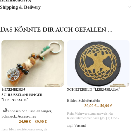
Shipping & Delivery
Das könnte dir auch gefallen …
Hexenbesen
Schieferbild “Lebensbaum”
Schlüsselanhänger
“Lebensbaum”
Bilder
,
Schiefertafeln
39,90
€
–
59,90
€
Hexenbesen Schlüsselanhänger
,
Kein Mehrwertsteuerausweis, da
Schmuck
,
Accessoires
Kleinunternehmer nach §19 (1) UStG.
24,90
€
–
39,90
€
zzgl.
Versand
Kein Mehrwertsteuerausweis, da