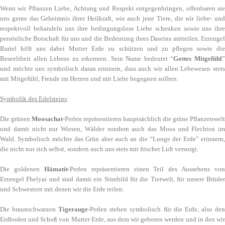
Wenn wir Pflanzen Liebe, Achtung und Respekt entgegenbringen, offenbaren sie
uns gerne das Geheimnis ihrer Heilkraft, wie auch jene Tiere, die wir liebe- und
respektvoll behandeln uns ihre bedingungslose Liebe schenken sowie uns ihre
persönliche Botschaft für uns und die Bedeutung ihres Daseins mitteilen. Erzengel
Bariel hilft uns dabei Mutter Erde zu schützen und zu pflegen sowie die
Beseeltheit allen Lebens zu erkennen. Sein Name bedeutet “
Gottes Mitgefühl
und möchte uns symbolisch daran erinnern, dass auch wir allen Lebewesen stets
mit Mitgefühl, Freude im Herzen und mit Liebe begegnen sollten.
Symbolik des Edelsteins
:
Die grünen
Moosachat
-Perlen repräsentieren hauptsächlich die grüne Pflanzenwelt
und damit nicht nur Wiesen, Wälder sondern auch das Moos und Flechten im
Wald. Symbolisch möchte das Grün aber auch an die “Lunge der Erde” erinnern,
die nicht nur sich selbst, sondern auch uns stets mit frischer Luft versorgt.
Die goldenen
Hämatit
-Perlen repräsentieren einen Teil des Aussehens von
Erzengel Fhelyai und sind damit ein Sinnbild für die Tierwelt, für unsere Brüder
und Schwestern mit denen wir die Erde teilen.
Die braunschwarzen
Tigerauge
-Perlen stehen symbolisch für die Erde, also de
Erdboden und Schoß von Mutter Erde, aus dem wir geboren werden und in den wir