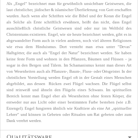
Als „Engel“ bezeichnet man für gewöhnlich unsichtbare Geistwesen, die
laut christlicher, jüdischer & islamischer Überlieferung von Gott erschaffen
wurden. Auch wenn alte Schriften wie die Bibel und der Koran die Engel
als Solche als Erste schriftlich erwähnen, heißt das nicht, dass Engel
ausschließlich christliche Geistwesen sind oder nur im Weltbild des
Christentums existieren. Engel, wie sie heute bezeichnet werden, gibt es in
abgewandelter Form auch in vielen anderen, noch viel älteren Religionen
wie etwa dem Hinduismus. Dort versteht man etwa unter “Devas”
Halbgötter, die auch als “Engel der Natur” bezeichnet werden. Sie haben
keine feste Form und wohnen in den Pflanzen, Bäumen und Flüssen – ja
sogar in den Bergen und Tälern. Im Schamanismus kennt man dieses Art
von Wesenheiten auch als Pflanzen-, Baum-, Fluss- oder Ortsgeister. In der
christlichen Vorstellung werden Engel oft in der Gestalt eines Menschen
abgebildet, aus dessen Rücken zwei Flügel wachsen. Die Flügel selbst
sind reinweiß und ähneln den Flügeln eines Schwans. Im spirituellen
Bereich kennt man Engel eher als Wesenheiten ohne festen Körper, die
entweder nur aus Licht oder einer bestimmten Farbe bestehen (wie z.B.
Erzengel). Engel fungieren ähnlich wie Krafttiere als eine Art „spiritueller
Lehrer“ und können in Gebeten oder Ritualen um Rat gebeten oder zum
Dank verehrt werden.
Qualitätsware