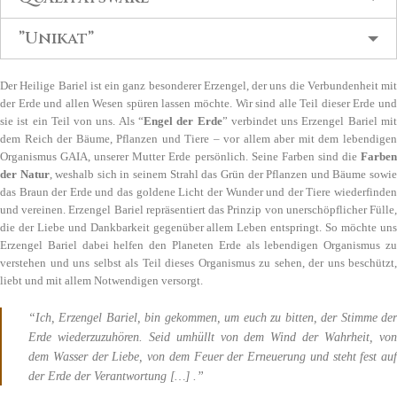
”Unikat”
Der Heilige Bariel ist ein ganz besonderer Erzengel, der uns die Verbundenheit mit
der Erde und allen Wesen spüren lassen möchte. Wir sind alle Teil dieser Erde und
sie ist ein Teil von uns. Als “
Engel der Erde
” verbindet uns Erzengel Bariel mi
dem Reich der Bäume, Pflanzen und Tiere – vor allem aber mit dem lebendigen
Organismus GAIA, unserer Mutter Erde persönlich. Seine Farben sind die
Farben
der Natur
, weshalb sich in seinem Strahl das Grün der Pflanzen und Bäume sowi
das Braun der Erde und das goldene Licht der Wunder und der Tiere wiederfinden
und vereinen. Erzengel Bariel repräsentiert das Prinzip von unerschöpflicher Fülle,
die der Liebe und Dankbarkeit gegenüber allem Leben entspringt. So möchte uns
Erzengel Bariel dabei helfen den Planeten Erde als lebendigen Organismus zu
verstehen und uns selbst als Teil dieses Organismus zu sehen, der uns beschützt,
liebt und mit allem Notwendigen versorgt.
“Ich, Erzengel Bariel, bin gekommen, um euch zu bitten, der Stimme der
Erde wiederzuzuhören. Seid umhüllt von dem Wind der Wahrheit, von
dem Wasser der Liebe, von dem Feuer der Erneuerung und steht fest auf
der Erde der Verantwortung […] .”