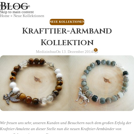
Blog
Skip to navigation
Skip to main content
Home
»
Neue Kollektionen
NEUE KOLLEKTIONEN
Krafttier-Armband
Kollektion
0
Medizinfrau
On 13. Dezember 2014
Wir freuen uns sehr, unseren Kunden und Besuchern nach dem großen Erfolg der
Krafttier-Amulette an dieser Stelle nun die neuen Krafttier-Armbänder von