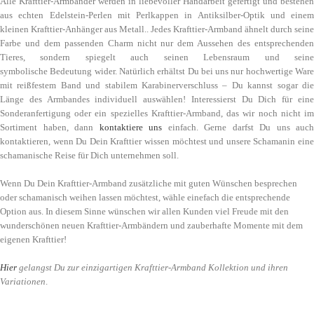
Alle Krafttier-Armbänder werden in liebevoller Handarbeit gefertigt und bestehen
aus echten Edelstein-Perlen mit Perlkappen in Antiksilber-Optik und einem
kleinen Krafttier-Anhänger aus Metall.. Jedes Krafttier-Armband ähnelt durch seine
Farbe und dem passenden Charm nicht nur dem Aussehen des entsprechenden
Tieres, sondern spiegelt auch seinen Lebensraum und seine
symbolische Bedeutung wider. Natürlich erhältst Du bei uns nur hochwertige Ware
mit reißfestem Band und stabilem Karabinerverschluss – Du kannst sogar die
Länge des Armbandes individuell auswählen! Interessierst Du Dich für eine
Sonderanfertigung oder ein spezielles Krafttier-Armband, das wir noch nicht im
Sortiment haben, dann
kontaktiere uns
einfach. Gerne darfst Du uns auch
kontaktieren, wenn Du Dein Krafttier wissen möchtest und unsere Schamanin eine
schamanische Reise für Dich unternehmen soll.
Wenn Du Dein Krafttier-Armband zusätzliche mit guten Wünschen besprechen
oder schamanisch weihen lassen möchtest, wähle einefach die entsprechende
Option aus. In diesem Sinne wünschen wir allen Kunden viel Freude mit den
wunderschönen neuen Krafttier-Armbändern und zauberhafte Momente mit dem
eigenen Krafttier!
Hier
gelangst Du zur einzigartigen Krafttier-Armband Kollektion und ihren
Variationen
.