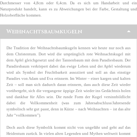
Durchmesser von 4,8cm oder 6,4cm. Da es sich um Handarbeit und ein
Naturprodukt handelt, kann es zu Abweichungen bei der Farbe, Gestaltung und
Holzoberfläche kommen.
Weihnachtsbaumkugeln
Die Tradition der Weihnachtsbaumkugeln kennen wir heute nur noch aus
dem Christentum. Dort wird die ursprünglich rote Weihnachtskugel mit
dem Apfel gleichgesetzt und der Tannenbaum mit dem Paradiesbaum. Der
Paradiesbaum verkörpert dabei das ewige Leben und der Apfel wiederum
wird als Symbol der Fruchtbarkeit assoziiert und soll an das einstige
Paradies von Adam und Eva erinnern. Im Winter – einer kargen und kalten
Zeit – soll man sich dadurch daran erinnern, dass auch diese Zeit wieder
vorübergeht, sich die vergangene üppige Zeit wieder ins Gedächtnis holen
und dankbar für Alles sein. Die runde Form der Kugel versinnbildlicht
dabei die Vollkommenheit (was zum Jahresabschluss/Jahresende
symbolisch sehr gut passt, denn in Kürze – nach Weihnachten – ist das alte
Jahr “vollkommen”).
Doch auch diese Symbolik kommt nicht von ungefähr und geht auf das
Heidentum zurück. In vielen alten Legenden und Mythen weltweit kommt