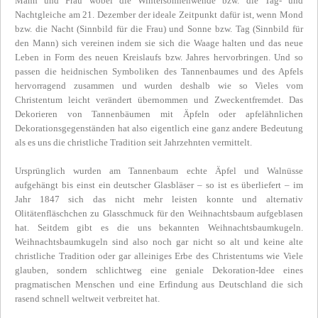
Mann und Frau wobei die Wintersonnenwende bzw. die Tag- und
Nachtgleiche am 21. Dezember der ideale Zeitpunkt dafür ist, wenn Mond
bzw. die Nacht (Sinnbild für die Frau) und Sonne bzw. Tag (Sinnbild für
den Mann) sich vereinen indem sie sich die Waage halten und das neue
Leben in Form des neuen Kreislaufs bzw. Jahres hervorbringen. Und so
passen die heidnischen Symboliken des Tannenbaumes und des Apfels
hervorragend zusammen und wurden deshalb wie so Vieles vom
Christentum leicht verändert übernommen und Zweckentfremdet. Das
Dekorieren von Tannenbäumen mit Äpfeln oder apfelähnlichen
Dekorationsgegenständen hat also eigentlich eine ganz andere Bedeutung
als es uns die christliche Tradition seit Jahrzehnten vermittelt.
Ursprünglich wurden am Tannenbaum echte Äpfel und Walnüsse
aufgehängt bis einst ein deutscher Glasbläser – so ist es überliefert – im
Jahr 1847 sich das nicht mehr leisten konnte und alternativ
Olitätenfläschchen zu Glasschmuck für den Weihnachtsbaum aufgeblasen
hat. Seitdem gibt es die uns bekannten Weihnachtsbaumkugeln.
Weihnachtsbaumkugeln sind also noch gar nicht so alt und keine alte
christliche Tradition oder gar alleiniges Erbe des Christentums wie Viele
glauben, sondern schlichtweg eine geniale Dekoration-Idee eines
pragmatischen Menschen und eine Erfindung aus Deutschland die sich
rasend schnell weltweit verbreitet hat.