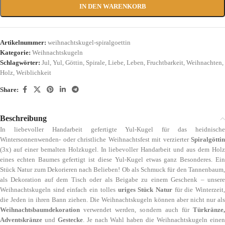
IN DEN WARENKORB
Artikelnummer:
weihnachtskugel-spiralgoettin
Kategorie:
Weihnachtskugeln
Schlagwörter:
Jul
,
Yul
,
Göttin
,
Spirale
,
Liebe
,
Leben
,
Fruchtbarkeit
,
Weihnachten
,
Holz
,
Weiblichkeit
Share:
Beschreibung
In liebevoller Handarbeit gefertigte Yul-Kugel für das heidnische
Wintersonnenwenden- oder christliche Weihnachtsfest mit verzierter
Spiralgöttin
(3x) auf einer bemalten Holzkugel. In liebevoller Handarbeit und aus dem Holz
eines echten Baumes gefertigt ist diese Yul-Kugel etwas ganz Besonderes. Ein
Stück Natur zum Dekorieren nach Belieben! Ob als Schmuck für den Tannenbaum,
als Dekoration auf dem Tisch oder als Beigabe zu einem Geschenk – unsere
Weihnachtskugeln sind einfach ein tolles
uriges Stück Natur
für die Winterzeit
die Jeden in ihren Bann ziehen. Die Weihnachtskugeln können aber nicht nur als
Weihnachtsbaumdekoration
verwendet werden, sondern auch für
Türkränze,
Adventskränze
und
Gestecke
. Je nach Wahl haben die Weihnachtskugeln eine