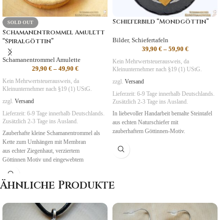
Schieferbild “Mondgöttin”
SOLD OUT
Schamanentrommel Amulett
Bilder
,
Schiefertafeln
“Spiralgöttin”
39,90
€
–
59,90
€
Schamanentrommel Amulette
Kein Mehrwertsteuerausweis, da
29,90
€
–
49,90
€
Kleinunternehmer nach §19 (1) UStG.
Kein Mehrwertsteuerausweis, da
zzgl.
Versand
Kleinunternehmer nach §19 (1) UStG.
Lieferzeit:
6-9 Tage
innerhalb Deutschlands.
zzgl.
Versand
Zusätzlich 2-3 Tage ins Ausland.
In liebevoller Handarbeit bemalte Steintafel
Lieferzeit:
6-9 Tage
innerhalb Deutschlands.
Zusätzlich 2-3 Tage ins Ausland.
aus echten Naturschiefer mit
zauberhaftem Göttinnen-Motiv.
Zauberhafte kleine Schamanentrommel als
Kette zum Umhängen mit Membran
aus echter Ziegenhaut, verziertem
Göttinnen Motiv und eingewebtem
Traumfänger auf der Rückseite.
Ähnliche Produkte