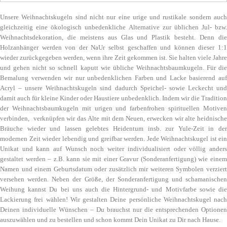
Unsere Weihnachtskugeln sind nicht nur eine urige und rustikale sondern auch
gleichzeitig eine ökologisch unbedenkliche Alternative zur üblichen Jul- bzw.
Weihnachtsdekoration, die meistens aus Glas und Plastik besteht. Denn die
Holzanhänger werden von der NaUr selbst geschaffen und können dieser 1:1
wieder zurückgegeben werden, wenn ihre Zeit gekommen ist. Sie halten viele Jahre
und gehen nicht so schnell kaputt wie übliche Weihnachtsbaumkugeln. Für die
Bemalung verwenden wir nur unbedenklichen Farben und Lacke basierend auf
Acryl – unsere Weihnachtskugeln sind dadurch Speichel- sowie Leckecht und
damit auch für kleine Kinder oder Haustiere unbedenklich. Indem wir die Tradition
der Weihnachtsbaumkugeln mit urigen und farbenfrohen spirituellen Motiven
verbinden, verknüpfen wir das Alte mit dem Neuen, erwecken wir alte heidnische
Bräuche wieder und lassen gelebtes Heidentum insb. zur Yule-Zeit in der
modernen Zeit wieder lebendig und greifbar werden. Jede Weihnachtskugel ist ein
Unikat und kann auf Wunsch noch weiter individualisiert oder völlig anders
gestaltet werden – z.B. kann sie mit einer Gravur (Sonderanfertigung) wie einem
Namen und einem Geburtsdatum oder zusätzlich mir weiteren Symbolen verziert
versehen werden. Neben der Größe, der Sonderanfertigung und schamanischen
Weihung kannst Du bei uns auch die Hintergrund- und Motivfarbe sowie die
Lackierung frei wählen! Wir gestalten Deine persönliche Weihnachtskugel nach
Deinen individuelle Wünschen – Du brauchst nur die entsprechenden Optionen
auszuwählen und zu bestellen und schon kommt Dein Unikat zu Dir nach Hause.