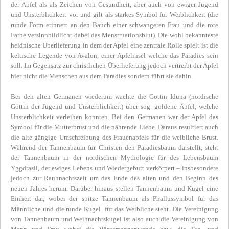
der Apfel als als Zeichen von Gesundheit, aber auch von ewiger Jugend
und Unsterblichkeit vor und gilt als starkes Symbol für Weiblichkeit (die
runde Form erinnert an den Bauch einer schwangeren Frau und die rote
Farbe versinnbildlicht dabei das Menstruationsblut). Die wohl bekannteste
heidnische Überlieferung in dem der Apfel eine zentrale Rolle spielt ist die
keltische Legende von Avalon, einer Apfelinsel welche das Paradies sein
soll. Im Gegensatz zur christlichen Überlieferung jedoch vertreibt der Apfel
hier nicht die Menschen aus dem Paradies sondern führt sie dahin.
Bei den alten Germanen wiederum wachte die Göttin Iduna (nordische
Göttin der Jugend und Unsterblichkeit) über sog. goldene Äpfel, welche
Unsterblichkeit verleihen konnten. Bei den Germanen war der Apfel das
Symbol für die Mutterbrust und die nährende Liebe. Daraus resultiert auch
die alte gängige Umschreibung des Frauenapfels für die weibliche Brust.
Während der Tannenbaum für Christen den Paradiesbaum darstellt, steht
der Tannenbaum in der nordischen Mythologie für des Lebensbaum
Yggdrasil, der ewiges Lebens und Wiedergeburt verkörpert – insbesondere
jedoch zur Rauhnachtszeit um das Ende des alten und den Beginn des
neuen Jahres herum. Darüber hinaus stellen Tannenbaum und Kugel eine
Einheit dar, wobei der spitze Tannenbaum als Phallussymbol für das
Männliche und die runde Kugel für das Weibliche steht. Die Vereinigung
von Tannenbaum und Weihnachtskugel ist also auch die Vereinigung von