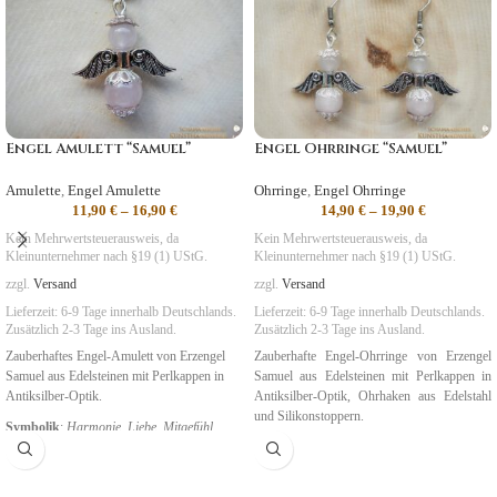
Engel Amulett “Samuel”
Engel Ohrringe “Samuel”
Amulette
,
Engel Amulette
Ohrringe
,
Engel Ohrringe
11,90
€
–
16,90
€
14,90
€
–
19,90
€
Kein Mehrwertsteuerausweis, da
Kein Mehrwertsteuerausweis, da
Kleinunternehmer nach §19 (1) UStG.
Kleinunternehmer nach §19 (1) UStG.
zzgl.
Versand
zzgl.
Versand
Lieferzeit:
6-9 Tage
innerhalb Deutschlands.
Lieferzeit:
6-9 Tage
innerhalb Deutschlands.
Zusätzlich 2-3 Tage ins Ausland.
Zusätzlich 2-3 Tage ins Ausland.
Zauberhaftes Engel-Amulett von Erzengel
Zauberhafte Engel-Ohrringe von Erzengel
Samuel aus Edelsteinen mit Perlkappen in
Samuel aus Edelsteinen mit Perlkappen in
Antiksilber-Optik.
Antiksilber-Optik, Ohrhaken aus Edelstahl
und Silikonstoppern.
Symbolik
:
Harmonie, Liebe, Mitgefühl
Symbolik
:
Harmonie, Liebe, Mitgefühl