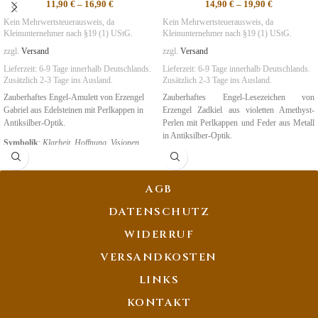
11,90
€
–
16,90
€
14,90
€
–
19,90
€
Kein Mehrwertsteuerausweis, da
Kein Mehrwertsteuerausweis, da
Kleinunternehmer nach §19 (1) UStG.
Kleinunternehmer nach §19 (1) UStG.
zzgl.
Versand
zzgl.
Versand
Lieferzeit:
6-9 Tage
innerhalb Deutschlands.
Lieferzeit:
6-9 Tage
innerhalb Deutschlands.
Zusätzlich 2-3 Tage ins Ausland.
Zusätzlich 2-3 Tage ins Ausland.
Zauberhaftes Engel-Amulett von Erzengel
Zauberhaftes Engel-Lesezeichen von
Gabriel aus Edelsteinen mit Perlkappen in
Erzengel Zadkiel aus violetten Amethyst-
Antiksilber-Optik.
Perlen mit Perlkappen und Feder aus Metall
in Antiksilber-Optik.
Symbolik
:
Klarheit
,
Hoffnung, Visionen
Symbolik
:
Neubeginn, Wandlung
AGB
DATENSCHUTZ
WIDERRUF
VERSANDKOSTEN
LINKS
KONTAKT