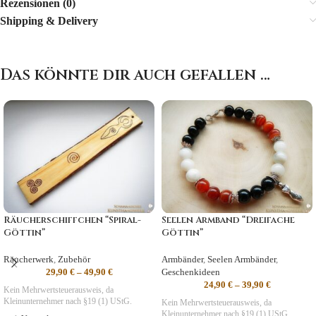
Rezensionen (0)
Shipping & Delivery
Das könnte dir auch gefallen …
Räucherschiffchen “Spiral-
Seelen Armband “Dreifache
Göttin”
Göttin”
Räucherwerk
,
Zubehör
Armbänder
,
Seelen Armbänder
,
29,90
€
–
49,90
€
Geschenkideen
24,90
€
–
39,90
€
Kein Mehrwertsteuerausweis, da
Kleinunternehmer nach §19 (1) UStG.
Kein Mehrwertsteuerausweis, da
Kleinunternehmer nach §19 (1) UStG.