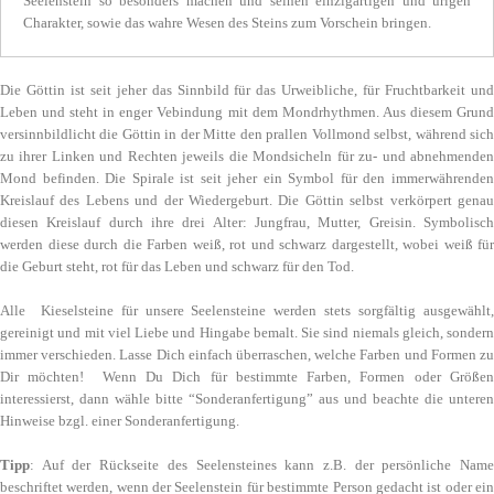
Seelenstein so besonders machen und seinen einzigartigen und urigen
Charakter, sowie das wahre Wesen des Steins zum Vorschein bringen.
Die Göttin ist seit jeher das Sinnbild für das Urweibliche, für Fruchtbarkeit und
Leben und steht in enger Vebindung mit dem Mondrhythmen. Aus diesem Grund
versinnbildlicht die Göttin in der Mitte den prallen Vollmond selbst, während sich
zu ihrer Linken und Rechten jeweils die Mondsicheln für zu- und abnehmenden
Mond befinden. Die Spirale ist seit jeher ein Symbol für den immerwährenden
Kreislauf des Lebens und der Wiedergeburt. Die Göttin selbst verkörpert genau
diesen Kreislauf durch ihre drei Alter: Jungfrau, Mutter, Greisin. Symbolisch
werden diese durch die Farben weiß, rot und schwarz dargestellt, wobei weiß für
die Geburt steht, rot für das Leben und schwarz für den Tod.
Alle Kieselsteine für unsere Seelensteine werden stets sorgfältig ausgewählt,
gereinigt und mit viel Liebe und Hingabe bemalt. Sie sind niemals gleich, sondern
immer verschieden. Lasse Dich einfach überraschen, welche Farben und Formen zu
Dir möchten! Wenn Du Dich für bestimmte Farben, Formen oder Größen
interessierst, dann wähle bitte “Sonderanfertigung” aus und beachte die unteren
Hinweise bzgl. einer Sonderanfertigung.
Tipp
: Auf der Rückseite des Seelensteines kann z.B. der persönliche Name
beschriftet werden, wenn der Seelenstein für bestimmte Person gedacht ist oder ein