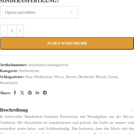
SONDERANFERTIGUNG
IN DEN WARENKORB
Artikelnummer:
seelenstein-mondgoettin
Kategorie:
Seelensteine
Schlagwörter:
Altar
,
Meditation
,
Wicca
,
Hexen
,
Dreifacher Mond
,
Göttin
,
Kieselstein
Share:
Beschreibung
In liebevoller Handarbeit bemalter Kieselstein mit Mondgöttin aus der Wicca-
Tradition. Der Kieselstein ist naturbelassen und poliert, die Farbe ist wasser- und
wetterfest sowie hitze- und lichtbeständig. Das bedeutet, dass das Motiv mit der