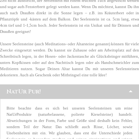
Zeit nicht ausbleicht, der Seelenstein mit einem feuchten Tuch abgewischt werden
und sogar aufs Fensterbrett gelegt werden kann. Wenn Du möchtest, kannst Du ihn
auch nach Draußen direkt in die Sonne legen – z.B. ins Kräuterbeet oder in
Pflanztöpfe und -kästen auf dem Balkon. Der Seelenstein ist ca. 5cm lang, etwa
4cm tief und 1-1,5cm hoch. Jeder Seelenstein ist ein Unikat und für Drinnen und
Draußen geeignet!
Unsere Seelensteine (auch Meditations- oder Altarsteine genannt) können für viele
Zwecke eingesetzt werden. Du kannst sie Zuhause oder am Arbeitsplatz auf den
Schreibtisch legen, in der Hosen- oder Jackentasche als Glücksbringer mitführen,
unters Kopfkissen oder auf den Nachttisch legen oder als Handschmeichler zum
Meditieren nutzen. Sogar Deinen Altar kannst Du mit unseren Seelensteinen
dekorieren. Auch als Geschenk oder Mitbringsel eine tolle Idee!
NatUr Pur!
Bitte beachte dass es sich bei unseren Seelensteinen um reine
NatUrProdukte (naturbelassene, polierte Kieselsteine) handelt.
Abweichungen in der Form, Farbe und Größe sind deshalb kein Fehler,
sondern Teil der Natur. Das schließt auch Risse, Löcher, sowie
Unebenheiten mit ein. Wir glauben, dass erst die Unterschiede jeden