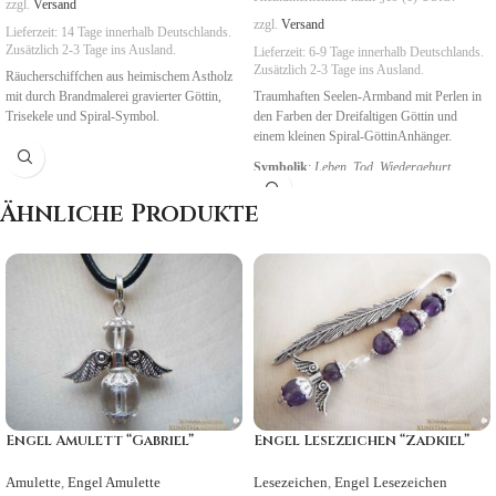
zzgl.
Versand
zzgl.
Versand
Lieferzeit:
14 Tage
innerhalb Deutschlands.
Zusätzlich 2-3 Tage ins Ausland.
Lieferzeit:
6-9 Tage
innerhalb Deutschlands.
Zusätzlich 2-3 Tage ins Ausland.
Räucherschiffchen aus heimischem Astholz
mit durch Brandmalerei gravierter Göttin,
Traumhaften Seelen-Armband mit Perlen in
Trisekele und Spiral-Symbol.
den Farben der Dreifaltigen Göttin und
einem kleinen Spiral-GöttinAnhänger.
Symbolik
:
Leben, Tod, Wiedergeburt
Ähnliche Produkte
Engel Amulett “Gabriel”
Engel Lesezeichen “Zadkiel”
Amulette
,
Engel Amulette
Lesezeichen
,
Engel Lesezeichen