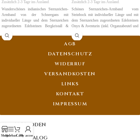
Zusätzlich 2-3 Tage ins Ausland.
Zusätzlich 2-3 Tage ins Ausland.
Wunderschönes indianisches Sternzeichen-
Schönes Sternzeichen-Armband vom
Armband von der Schneegans mit
Steinbock mit individueller Länge und mit
individueller Länge und dem Sternzeichen
dem Sternzeichen zugeordneten Edelsteinen
zugeordneten Edelsteinen Bergkristall &
Onyx & Aventurin (inkl. Organzabeutel und
Onyx (inkl. Organzabeutel und Karte).
Karte).
Geburtszeit: 22.12. bis 19.01.
Geburtszeit: 22.12 - 20.01.
AGB
DATENSCHUTZ
WIDERRUF
VERSANDKOSTEN
LINKS
KONTAKT
IMPRESSUM
ZAHLMETHODEN
Shop
Sidebar
Cart
My account
ONLINE KATALOG