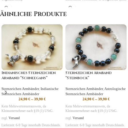
Organzabeutel und Karte).
Ähnliche Produkte
Geburtszeit: 21.05. bis 20.06.
Indianisches Sternzeichen
Sternzeichen Armband
Armband “Schneegans”
“Steinbock”
Sternzeichen Armbänder
,
Indianische
Sternzeichen Armbänder
,
Astrologische
Sternzeichen Armbänder
Sternzeichen Armbänder
24,90
€
–
39,90
€
24,90
€
–
39,90
€
Kein Mehrwertsteuerausweis, da
Kein Mehrwertsteuerausweis, da
Kleinunternehmer nach §19 (1) UStG.
Kleinunternehmer nach §19 (1) UStG.
zzgl.
Versand
zzgl.
Versand
Lieferzeit:
6-9 Tage
innerhalb Deutschlands.
Lieferzeit:
6-9 Tage
innerhalb Deutschlands.