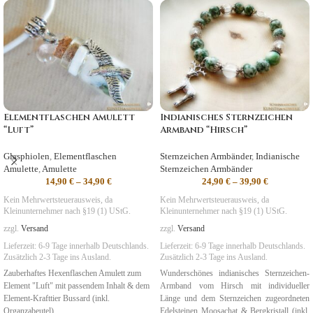
Elementflaschen Amulett
Indianisches Sternzeichen
“Luft”
Armband “Hirsch”
Glasphiolen
,
Elementflaschen
Sternzeichen Armbänder
,
Indianische
Amulette
,
Amulette
Sternzeichen Armbänder
14,90
€
–
34,90
€
24,90
€
–
39,90
€
Kein Mehrwertsteuerausweis, da
Kein Mehrwertsteuerausweis, da
Kleinunternehmer nach §19 (1) UStG.
Kleinunternehmer nach §19 (1) UStG.
zzgl.
Versand
zzgl.
Versand
Lieferzeit:
6-9 Tage
innerhalb Deutschlands.
Lieferzeit:
6-9 Tage
innerhalb Deutschlands.
Zusätzlich 2-3 Tage ins Ausland.
Zusätzlich 2-3 Tage ins Ausland.
Zauberhaftes Hexenflaschen Amulett zum
Wunderschönes indianisches Sternzeichen-
Element "Luft" mit passendem Inhalt & dem
Armband vom Hirsch mit individueller
Element-Krafttier Bussard (inkl.
Länge und dem Sternzeichen zugeordneten
Organzabeutel).
Edelsteinen Moosachat & Bergkristall (inkl.