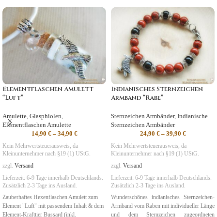
Elementflaschen Amulett
Indianisches Sternzeichen
“Luft”
Armband “Rabe”
Amulette
,
Glasphiolen
,
Sternzeichen Armbänder
,
Indianische
Elementflaschen Amulette
Sternzeichen Armbänder
14,90
€
–
34,90
€
24,90
€
–
39,90
€
Kein Mehrwertsteuerausweis, da
Kein Mehrwertsteuerausweis, da
Kleinunternehmer nach §19 (1) UStG.
Kleinunternehmer nach §19 (1) UStG.
zzgl.
Versand
zzgl.
Versand
Lieferzeit:
6-9 Tage
innerhalb Deutschlands.
Lieferzeit:
6-9 Tage
innerhalb Deutschlands.
Zusätzlich 2-3 Tage ins Ausland.
Zusätzlich 2-3 Tage ins Ausland.
Zauberhaftes Hexenflaschen Amulett zum
Wunderschönes indianisches Sternzeichen-
Element "Luft" mit passendem Inhalt & dem
Armband vom Raben mit individueller Länge
Element-Krafttier Bussard (inkl.
und dem Sternzeichen zugeordneten