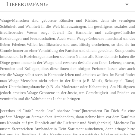
Lieferumfang
Waage-Menschen sind geborene Künstler und Richter, denn sie vermögen
Schönheit und Wahrheit in die Welt hinauszutragen. Ihr geselligens, soziales und
friedliebendes Wesen sorgt überall für Harmonie und außergewöhnliche
Beziehungen und Freundschaften. Auch wenn Waage-Geborene manchmal um des
lieben Friedens Willen konfliktscheu und unschlüssig erscheinen, so sind sie im
Grunde immer an einer Vermittlung der Parteien und einem gerechten Kompromiss
interessiert. In Beziehungen machen sie ihrem Namen alle Ehre, denn sie haben die
Dinge gerne immer in der Waage und erwarten deshalb von ihren Lebenspartnern,
Freunden und Kollegen, dass diese ihnen den nötigen Freiraum lassen aber auch
wie die Waage selbst stets in Harmonie leben und arbeiten wollen. Im Beruf findet
man Waage-Menschen nicht selten in der Kunst (z.B. Musik, Schauspiel, Tanz)
oder Unterhaltungsbranche (z.B. als Moderator oder Kabarettist). Am Häufigsten
jedoch arbeiten Waage-Geborene in der Justiz, um Gerechtigkeit und Frieden zu
vermitteln und die Wahrheit ans Licht zu bringen.
[stextbox id=”info” mode=”css” shadow=”true”]Interessierst Du Dich für eine
größere Menge an Sternzeichen-Armbändern, dann nehme bitte vor dem Kauf mit
uns Kontakt auf (im Hinblick auf die Lieferzeit und Verfügbarkeit). Möchtest Du
unsere Sternzeichen-Armbänder in Dein Sortiment aufnehmen, dann erfrage bitte
bei uns die Preisliste & die Konditionen für gewerbliche Wiederverkäufer (im