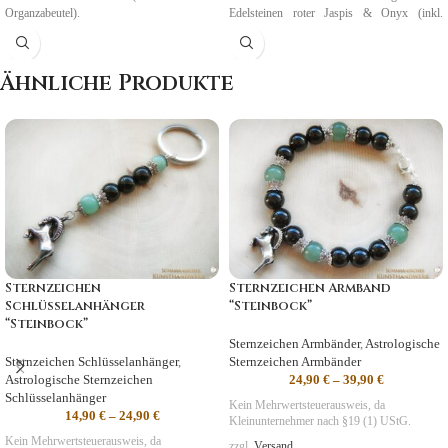
Organzabeutel).
Edelsteinen roter Jaspis & Onyx (inkl.
Organzabeutel und Karte).
Geburtszeit: 23.09. bis 23.10.
Ähnliche Produkte
Sternzeichen
Sternzeichen Armband
Schlüsselanhänger
“Steinbock”
“Steinbock”
Sternzeichen Armbänder
,
Astrologische
Sternzeichen Schlüsselanhänger
,
Sternzeichen Armbänder
Astrologische Sternzeichen
24,90
€
–
39,90
€
Schlüsselanhänger
Kein Mehrwertsteuerausweis, da
14,90
€
–
24,90
€
Kleinunternehmer nach §19 (1) UStG.
Kein Mehrwertsteuerausweis, da
zzgl.
Versand