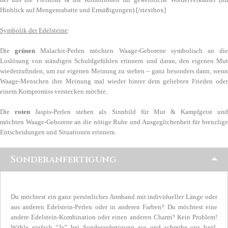
Hinblick auf Mengenrabatte und Ermäßigungen).[/stextbox]
Symbolik der Edelsteine
:
Die
grünen
Malachit-Perlen möchten Waage-Geborene symbolisch an di
Loslösung von ständigen Schuldgefühlen erinnern und daran, den eigenen Mut
wiederzufinden, um zur eigenen Meinung zu stehen – ganz besonders dann, wenn
Waage-Menschen ihre Meinung mal wieder hinter dem geliebten Frieden oder
einem Kompromiss verstecken möchte.
Die
roten
Jaspis-Perlen stehen als Sinnbild für Mut & Kampfgeist un
möchten Waage-Geborene an die nötige Ruhe und Ausgeglichenheit für brenzlige
Entscheidungen und Situationen erinnern.
Sonderanfertigung
Du möchtest ein ganz persönliches Armband mit individueller Länge oder
aus anderen Edelstein-Perlen oder in anderen Farben? Du möchtest eine
andere Edelstein-Kombination oder einen anderen Charm? Kein Problem!
Wähle einfach “Ja” bei Sonderanfertigung aus und schreibe uns bzgl.