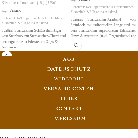
Kleinunternehmer nach §19 (1) UStG.
Lieferzeit:
6-9 Tage
innerhalb Deutschlands.
zzgl.
Versand
Zusätzlich 2-3 Tage ins Ausland.
Lieferzeit:
6-9 Tage
innerhalb Deutschlands.
Schönes Sternzeichen-Armband vom
Zusätzlich 2-3 Tage ins Ausland.
Steinbock mit individueller Länge und mit
Schöner Sternzeichen-Schlüsselanhänger
dem Sternzeichen zugeordneten Edelsteinen
vom Steinbock mit Sternzeichen-Charm und
Onyx & Aventurin (inkl. Organzabeutel und
den zugeordneten Edelsteinen Onyx &
Karte).
Aventurin.
Geburtszeit: 22.12 - 20.01.
Geburtszeit: 22.12. - 20.01
.
AGB
DATENSCHUTZ
WIDERRUF
VERSANDKOSTEN
LINKS
KONTAKT
IMPRESSUM