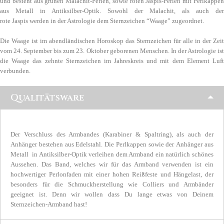
und besteht aus grünen Malachit-Perlen, sowie roten Jaspis-Perlen mit Perlkappen
aus Metall in Antiksilber-Optik. Sowohl der Malachit, als auch der
rote Jaspis werden in der Astrologie dem Sternzeichen “Waage” zugeordnet.
Die Waage ist im abendländischen Horoskop das Sternzeichen für alle in der Zeit
vom 24. September bis zum 23. Oktober geborenen Menschen. In der Astrologie ist
die Waage das zehnte Sternzeichen im Jahreskreis und mit dem Element Luft
verbunden.
Qualitätsware
Der Verschluss des Armbandes (Karabiner & Spaltring), als auch der
Anhänger bestehen aus Edelstahl. Die Perlkappen sowie der Anhänger aus
Metall in Antiksilber-Optik verleihen dem Armband ein natürlich schönes
Aussehen. Das Band, welches wir für das Armband verwenden ist ein
hochwertiger Perlonfaden mit einer hohen Reißfeste und Hängelast, der
besonders für die Schmuckherstellung wie Colliers und Armbänder
geeignet ist. Denn wir wollen dass Du lange etwas von Deinem
Sternzeichen-Armband hast!