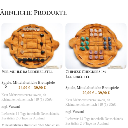
Ähnliche Produkte
9′er Mühle im Lederbeutel
Chinese Checkers im
Lederbeutel
Spiele
,
Mittelalterliche Brettspiele
24,90
€
–
39,90
€
Spiele
,
Mittelalterliche Brettspiele
29,90
€
–
39,90
€
Kein Mehrwertsteuerausweis, da
Kleinunternehmer nach §19 (1) UStG.
Kein Mehrwertsteuerausweis, da
Kleinunternehmer nach §19 (1) UStG.
zzgl.
Versand
zzgl.
Versand
Lieferzeit:
14 Tage
innerhalb Deutschlands.
Zusätzlich 2-3 Tage ins Ausland.
Lieferzeit:
14 Tage
innerhalb Deutschlands.
Zusätzlich 2-3 Tage ins Ausland.
Mittelalterliches Brettspiel "9′er Mühle" im