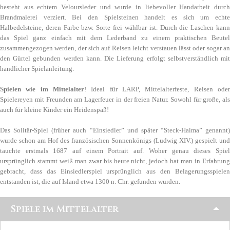
besteht aus echtem Veloursleder und wurde in liebevoller Handarbeit durch
Brandmalerei verziert. Bei den Spielsteinen handelt es sich um echte
Halbedelsteine, deren Farbe bzw. Sorte frei wählbar ist. Durch die Laschen kann
das Spiel ganz einfach mit dem Lederband zu einem praktischen Beutel
zusammengezogen werden, der sich auf Reisen leicht verstauen lässt oder sogar an
den Gürtel gebunden werden kann. Die Lieferung erfolgt selbstverständlich mit
handlicher Spielanleitung.
Spielen wie im Mittelalter
! Ideal für LARP, Mittelalterfeste, Reisen oder
Spielereyen mit Freunden am Lagerfeuer in der freien Natur. Sowohl für große, als
auch für kleine Kinder ein Heidenspaß!
Das Solitär-Spiel (früher auch “Einsiedler” und später “Steck-Halma” genannt)
wurde schon am Hof des französischen Sonnenkönigs (Ludwig XIV.) gespielt und
tauchte erstmals 1687 auf einem Portrait auf. Woher genau dieses Spiel
ursprünglich stammt weiß man zwar bis heute nicht, jedoch hat man in Erfahrung
gebracht, dass das Einsiedlerspiel ursprünglich aus den Belagerungsspielen
entstanden ist, die auf Island etwa 1300 n. Chr. gefunden wurden.
Spiele im Mittelalter