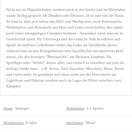
Nicht nur im Digitalzeitalter, sondern auch in der Antike und im Mittelalter
wurde fleißig gespielt. Ob Draußen oder Drinnen, ob in oder mit der Natur.
So kam es, dass sich neben den Ball- und Wurfspielen, auch Kartenspiele,
Würfelspiele und Brettspiele aus Holz und Leder entwickelten, die immer
noch einen einzigartigen Charakter besitzen – besonders wenn man sie in
Gesellschaft spielt. Für Unterwegs und das einfache Volk bewährten sich
Spiele im mobilen Lederbeutel wobei das Leder als Spielfläche diente,
während man an den Königshäusern eher Spielflächen aus massivem Holz
nutzte, die den heutigen “Brettspielen” am Nächsten kommen. Als
Spielfigur oder “Würfel” diente alles, was einfach zu erwerben war und die
richtige Größe hatte – z.B. Steine, Äste, Knochen, Muscheln, Nüsse, Kerne
und vieles mehr. So gestaltete sich dann nicht nur der Zeitvertreib am
Lagerfeuer und Daheim, sondern auch im Lager der Ritter zwischen zwei
Kämpfen.
Genre
: Strategie
Teilnehmer
: 1-2 Spieler
Mindestalter
: 8 Jahre
Spieldauer
: Mittel