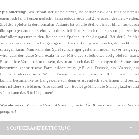
Spielanleitung
: Wie schon der Name verrät, ist Solitär bzw. das Einsiedlerspiel
eigentlich für 1 Person gedacht, kann jedoch auch mit 2 Personen gespielt werden.
Ziel des Spieles in der normalen Variante ist es, alle Steine bis auf Einen nur durch
überspringen anderer Steine von der Spielfläche zu entfernen. Gesprungen werden
darf allerdings nur in den Reihen und Spalten, nicht diagonal. Bei der 2 Spieler
Variante wird abwechselnd gezogen und verliert derjenige Spieler, der nicht mehr
springen kann. Man kann das Spiel schwieriger gestalten, indem zuvor festgelegt
wird, dass der letzte Stein exakt in der Mitte des Spielbrettes übrig bleiben muss.
Eine andere Variante könnte sein, dass man durch das Überspringen der Steine eine
bestimmte geometrische Form bilden muss (z.B. ein Dreieck, ein Viereck, ein
Rechteck oder ein Kreis). Welche Variante man auch immer wählt: bei diesem Spiel
kommt bestimmt keine Langeweile auf, denn es ist einfach zu erlernen und besitzt
eine mittlere Spieldauer. Also schnell den Beutel geöffnet, die Steine platziert und
schon kann das Spiel beginnen!
Warnhinweis
:
Verschluckbare Kleinteile, nicht für Kinder unter drei Jahren
geeignet!
Sonderanfertigung