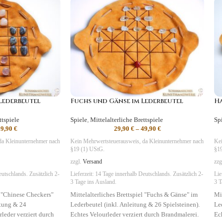
 Lederbeutel
Fuchs und Gänse im Lederbeutel
Ha
ttspiele
Spiele
,
Mittelalterliche Brettspiele
Sp
39,90
€
29,90
€
–
49,90
€
da Kleinunternehmer nach
Kein Mehrwertsteuerausweis, da Kleinunternehmer nach
Kei
§19 (1) UStG.
§19
zzgl.
Versand
zzg
utschlands. Zusätzlich 2-
Lieferzeit:
14 Tage
innerhalb Deutschlands. Zusätzlich 2-
Lie
3 Tage ins Ausland.
3 T
l "Chinese Checkers"
Mittelalterliches Brettspiel "Fuchs & Gänse" im
Mit
itung & 24
Lederbeutel (inkl. Anleitung & 26 Spielsteinen).
Le
rleder verziert durch
Echtes Velourleder verziert durch Brandmalerei.
Ec