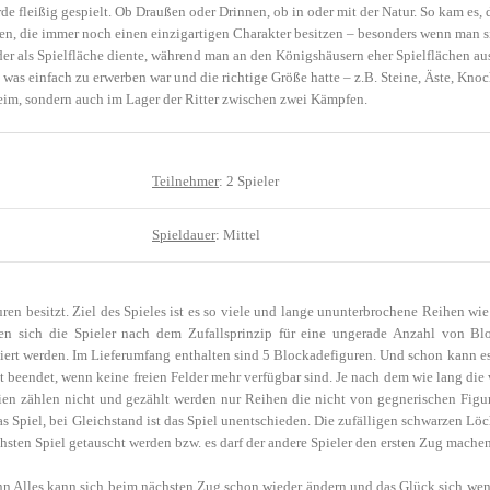
rde fleißig gespielt. Ob Draußen oder Drinnen, ob in oder mit der Natur. So kam es,
en, die immer noch einen einzigartigen Charakter besitzen – besonders wenn man si
er als Spielfläche diente, während man an den Königshäusern eher Spielflächen au
 was einfach zu erwerben war und die richtige Größe hatte – z.B. Steine, Äste, Kno
heim, sondern auch im Lager der Ritter zwischen zwei Kämpfen.
Teilnehmer
: 2 Spieler
Spieldauer
: Mittel
iguren besitzt. Ziel des Spieles ist es so viele und lange ununterbrochene Reihen w
en sich die Spieler nach dem Zufallsprinzip für
eine ungerade Anzahl von
Bl
ziert werden. Im Lieferumfang enthalten sind 5 Blockadefiguren. Und schon kann e
 ist beendet, wenn keine freien Felder mehr verfügbar sind. Je nach dem wie lang d
ien zählen nicht und gezählt werden nur Reihen die nicht von gegnerischen Fig
as Spiel, bei Gleichstand ist das Spiel unentschieden. Die zufälligen schwarzen Lö
chsten Spiel getauscht werden bzw. es darf der andere Spieler den ersten Zug machen
 Alles kann sich beim nächsten Zug schon wieder ändern und das Glück sich wende