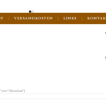
UF
VERSANDKOSTEN
LINKS
KONTAK
G
l" text="Download"]