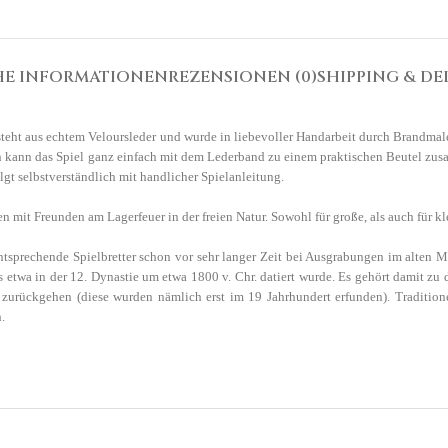
HE INFORMATIONEN
REZENSIONEN (0)
SHIPPING & DE
teht aus echtem Veloursleder und wurde in liebevoller Handarbeit durch Brandmaler
hen kann das Spiel ganz einfach mit dem Lederband zu einem praktischen Beutel zu
gt selbstverständlich mit handlicher Spielanleitung.
yen mit Freunden am Lagerfeuer in der freien Natur. Sowohl für große, als auch für 
 entsprechende Spielbretter schon vor sehr langer Zeit bei Ausgrabungen im alte
 etwa in der 12. Dynastie
um etwa 1800
v. Chr. datiert wurde
.
Es gehört damit zu 
 zurückgehen (diese wurden nämlich erst im 19 Jahrhundert erfunden). Tradition
.