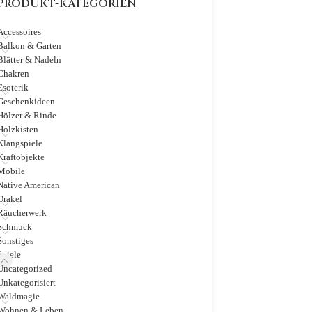
PRODUKT-KATEGORIEN
Accessoires
Balkon & Garten
Blätter & Nadeln
Chakren
Esoterik
Geschenkideen
Hölzer & Rinde
Holzkisten
Klangspiele
Kraftobjekte
Mobile
Native American
Orakel
Räucherwerk
Schmuck
Sonstiges
Spiele
Uncategorized
Unkategorisiert
Waldmagie
Wohnen & Leben