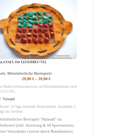
latafl im Lederbeutel
Hnefatafl im Lederbeute
iele
,
Mittelalterliche Brettspiele
Spiele
,
Mittelalterliche Brettspi
29,90
€
–
39,90
€
29,90
€
–
59,9
n Mehrwertsteuerausweis, da Kleinunternehmer nach
Kein Mehrwertsteuerausweis, da Kl
 (1) UStG.
§19 (1) UStG.
l.
Versand
zzgl.
Versand
ferzeit:
14 Tage
innerhalb Deutschlands. Zusätzlich 2-
Lieferzeit:
14 Tage
innerhalb Deutsch
age ins Ausland.
3 Tage ins Ausland.
telalterliches Brettspiel "Halatafl" im
Mittelalterliches Brettspiel "Hne
derbeutel (inkl. Anleitung & 44 Spielsteinen).
Lederbeutel (inkl. Anleitung & S
htes Velourleder verziert durch Brandmalerei.
Echtes Velourleder verziert dur