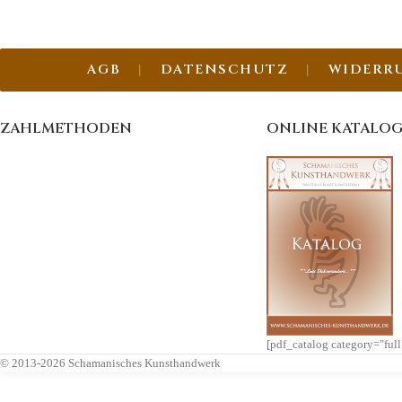
Brandmalerei.
AGB
DATENSCHUTZ
WIDERR
ZAHLMETHODEN
ONLINE KATALO
[pdf_catalog category="ful
© 2013-2026 Schamanisches Kunsthandwerk