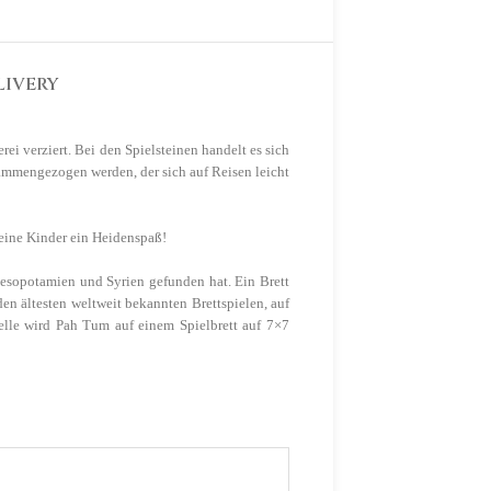
LIVERY
ei verziert. Bei den Spielsteinen handelt es sich
sammengezogen werden, der sich auf Reisen leicht
kleine Kinder ein Heidenspaß!
n Mesopotamien und Syrien gefunden hat.
Ein Brett
den ältesten weltweit bekannten Brettspielen, auf
elle wird Pah Tum auf einem Spielbrett auf 7×7