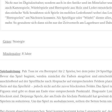
Nicht nur im Digitalzeitalter, sondern auch in der Antike und im Mittelalter wu
auch Kartenspiele, Würfelspiele und Brettspiele aus Holz und Leder entwickelt
das einfache Volk bewährten sich Spiele im mobilen Lederbeutel wobei das Led
“Brettspielen” am Nächsten kommen. Als Spielfigur oder “Würfel” diente alles,
mehr. So gestaltete sich dann nicht nur der Zeitvertreib am Lagerfeuer und Da
Genre
: Strategie
Mindestalter
: 8 Jahre
Spielanleitung
: Pah Tum ist ein Brettspiel für 2 Spieler, bei dem jeder 24 Spielf
Bevor das Spiel beginnt, werden zunächst die Farben ausgelost und entscheid
anschließend auf der Spielfläche nach Absprache auf entsprechenden Feldern plat
Stein auf das Spielfeld – jedoch nicht auf die zuvor blockierten Felder. Das Spiel
Figuren sind gibt es dnan am Ende eine entsprechende Punktzahl. Diagonale Lin
blockiert sind. Derjenige Spiele, der am Ende die höchste Punktzahl hat gewinnt d
Spielers zu reduzieren. Um das Spiel zu ausbalancieren, sollten die Seiten beim nä
Bei diesem abwechslungsreichen Spiel kommt bestimmt keine Langeweile auf, denn