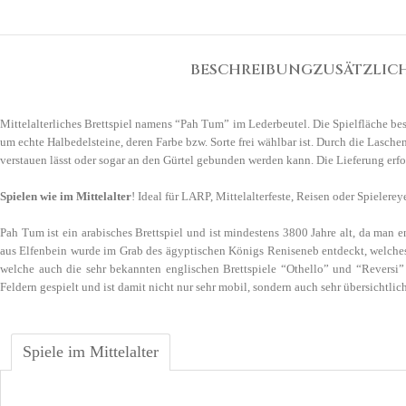
BESCHREIBUNG
ZUSÄTZLIC
Mittelalterliches Brettspiel namens “Pah Tum” im Lederbeutel. Die Spielfläche bes
um echte Halbedelsteine, deren Farbe bzw. Sorte frei wählbar ist. Durch die Lasc
verstauen lässt oder sogar an den Gürtel gebunden werden kann. Die Lieferung erfol
Spielen wie im Mittelalter
! Ideal für LARP, Mittelalterfeste, Reisen oder Spielere
Pah Tum ist ein arabisches Brettspiel und ist mindestens 3800 Jahre alt, da man
aus Elfenbein wurde
im Grab
des ägyptischen Königs Reniseneb entdeckt, welches
welche auch die sehr bekannten englischen Brettspiele “Othello” und “Reversi”
Feldern gespielt und ist damit nicht nur sehr mobil, sondern auch sehr übersichtlich
Spiele im Mittelalter