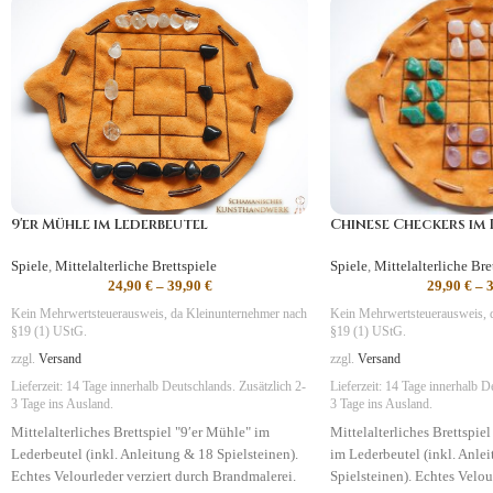
9′er Mühle im Lederbeutel
Chinese Checkers im
Spiele
,
Mittelalterliche Brettspiele
Spiele
,
Mittelalterliche Bre
24,90
€
–
39,90
€
29,90
€
–
Kein Mehrwertsteuerausweis, da Kleinunternehmer nach
Kein Mehrwertsteuerausweis, 
§19 (1) UStG.
§19 (1) UStG.
zzgl.
Versand
zzgl.
Versand
Lieferzeit:
14 Tage
innerhalb Deutschlands. Zusätzlich 2-
Lieferzeit:
14 Tage
innerhalb De
3 Tage ins Ausland.
3 Tage ins Ausland.
Mittelalterliches Brettspiel "9′er Mühle" im
Mittelalterliches Brettspie
Lederbeutel (inkl. Anleitung & 18 Spielsteinen).
im Lederbeutel (inkl. Anle
Echtes Velourleder verziert durch Brandmalerei.
Spielsteinen). Echtes Velou