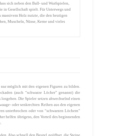
 dass sich neben den Ball- und Wurfspielen,
e in Gesellschaft spielt. Für Unterwegs und
s massivem Holz nutzte, die den heutigen
chen, Muscheln, Nüsse, Kerne und vieles
ie nur möglich mit den eigenen Figuren zu bilden.
ockaden
(
auch “
schwarze Löcher” genannt) die
s losgehen. Die Spieler setzen abwechselnd einen
ie waage- oder senkrechten Reihen aus den eigenen
uren unterbrochen oder von “schwarzen Löchern”
cher helfen übrigens, den Vorteil des beginnenden
.
n. Also schnell den Beutel geöffnet, die Steine