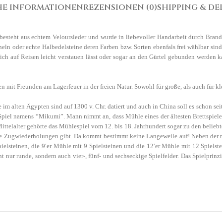
HE INFORMATIONEN
REZENSIONEN (0)
SHIPPING & DE
 besteht aus echtem Veloursleder und wurde in liebevoller Handarbeit durch Brandm
eln oder echte Halbedelsteine deren Farben bzw. Sorten ebenfals frei wählbar sin
 auf Reisen leicht verstauen lässt oder sogar an den Gürtel gebunden werden kan
yen mit Freunden am Lagerfeuer in der freien Natur. Sowohl für große, als auch für 
im alten Ägypten sind auf 1300 v. Chr. datiert und auch in China soll es schon seit
s Spiel namens “Mikumi”. Mann nimmt an, dass Mühle eines der ältesten Brettspiele
Mittelalter gehörte das Mühlespiel vom 12. bis 18. Jahrhundert sogar zu den belie
ne Zugwiederholungen gibt. Da kommt bestimmt keine Langeweile auf! Neben der r
pielsteinen, die 9′er Mühle mit 9 Spielsteinen und die 12′er Mühle mit 12 Spielst
t nur runde, sondern auch vier-, fünf- und sechseckige Spielfelder. Das Spielprin