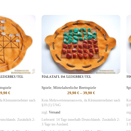
Lederbeutel
Halatafl im Lederbeutel
Hn
ttspiele
Spiele
,
Mittelalterliche Brettspiele
Sp
49,90
€
29,90
€
–
39,90
€
da Kleinunternehmer nach
Kein Mehrwertsteuerausweis, da Kleinunternehmer nach
Kei
§19 (1) UStG.
§19
zzgl.
Versand
zzg
utschlands. Zusätzlich 2-
Lieferzeit:
14 Tage
innerhalb Deutschlands. Zusätzlich 2-
Lie
3 Tage ins Ausland.
3 T