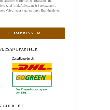
telalterliches Brettspiel "Hnefatafl" im
Mittelalterliches Brettspiel "P
derbeutel (inkl. Anleitung & Spielsteinen).
Lederbeutel (inkl. Anleitung & 4
htes Velourleder verziert durch Brandmalerei.
Echtes Velourleder verziert dur
T
IMPRESSUM
VERSANDPARTNER
SICHERHEIT