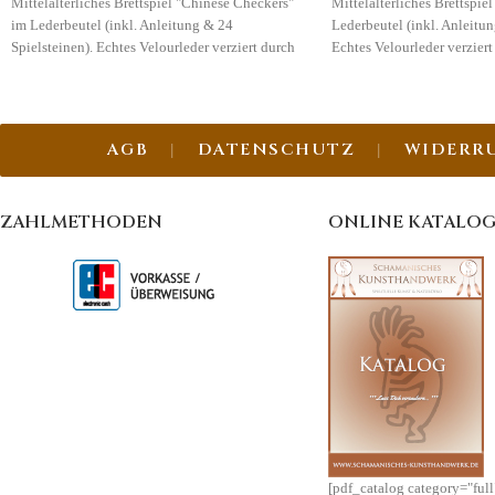
Mittelalterliches Brettspiel "Chinese Checkers"
Mittelalterliches Brettspie
im Lederbeutel (inkl. Anleitung & 24
Lederbeutel (inkl. Anleitun
Spielsteinen). Echtes Velourleder verziert durch
Echtes Velourleder verzier
Brandmalerei.
AGB
DATENSCHUTZ
WIDERR
ZAHLMETHODEN
ONLINE KATALO
[pdf_catalog category="ful