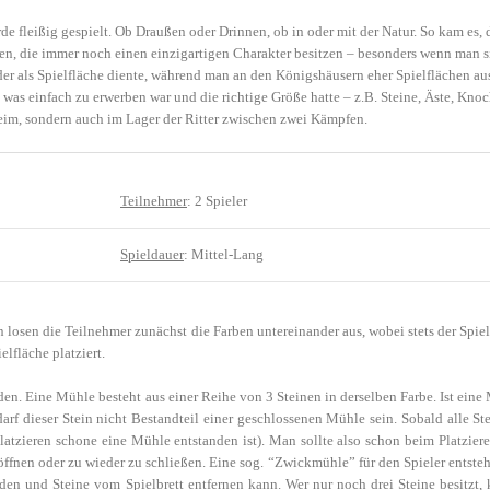
rde fleißig gespielt. Ob Draußen oder Drinnen, ob in oder mit der Natur. So kam es,
en, die immer noch einen einzigartigen Charakter besitzen – besonders wenn man si
er als Spielfläche diente, während man an den Königshäusern eher Spielflächen au
 was einfach zu erwerben war und die richtige Größe hatte – z.B. Steine, Äste, Kno
heim, sondern auch im Lager der Ritter zwischen zwei Kämpfen.
Teilnehmer
: 2 Spieler
Spieldauer
: Mittel-Lang
nn losen die Teilnehmer zunächst die Farben untereinander aus, wobei stets der Spie
lfläche platziert.
lden. Eine Mühle besteht aus einer Reihe von 3 Steinen in derselben Farbe. Ist ein
arf dieser Stein nicht Bestandteil einer geschlossenen Mühle sein. Sobald alle Stei
zieren schone eine Mühle entstanden ist). Man sollte also schon beim Platzieren
öffnen oder zu wieder zu schließen. Eine sog. “Zwickmühle” für den Spieler entst
en und Steine vom Spielbrett entfernen kann. Wer nur noch drei Steine besitzt,