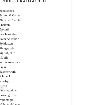
PRODUKT-KATEGORIEN
Accessoires
Balkon & Garten
Blätter & Nadeln
Chakren
Esoterik
Geschenkideen
Hölzer & Rinde
Holzkisten
Klangspiele
Kraftobjekte
Mobile
Native American
Orakel
Räucherwerk
Schmuck
Sonstiges
Spiele
Uncategorized
Unkategorisiert
Waldmagie
Wohnen & Leben