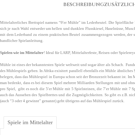
BESCHREIBUNG
ZUSÄTZLIC
Mittelalterliches Brettspiel namens “9′er Mühle” im Lederbeutel. Die Spielfläche
sich je nach Wahl entweder um hellen und dunklen Flusskiesel, Haselnüsse, Musch
mit dem Lederband zu einem praktischen Beutel zusammengezogen werden, der sich
handlicher Spielanleitung.
Spielen wie im Mittelalter
! Ideal für LARP, Mittelalterfeste, Reisen oder Spielere
Mühle ist eines der bekanntesten Spiele weltweit und sogar älter als Schach. Funde 
des Mühlespiels geben. In Afrika exisitert parallell ebenfalls ein Mühle ähnliche
belegen, dass das Mühlespiel in Europa schon seit der Bronzezeit bekannt ist. Im 
man bedenkt, dass es bei diesem Spiel mehrere Milliarden Stellungen mit und oh
pro Spiel, gibt es noch die 5′er Mühle mit 5 Spielsteinen, die 7′er Mühle mit 7 S
auch das Aussehen des Spielbrettes und die Zugmöglichkeiten. So gibt es z.B. nich
(auch “3 oder 4 gewinnt” genannt) geht übrigens auf das Mühlespiel zurück.
Spiele im Mittelalter