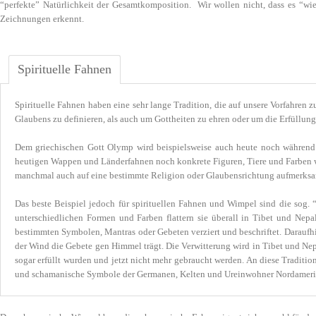
“perfekte” Natürlichkeit der Gesamtkomposition. Wir wollen nicht, dass es “wi
Zeichnungen erkennt.
Spirituelle Fahnen
Spirituelle Fahnen haben eine sehr lange Tradition, die auf unsere Vorfahren
Glaubens zu definieren, als auch um Gottheiten zu ehren oder um die Erfüllu
Dem griechischen Gott Olymp wird beispielsweise auch heute noch während d
heutigen Wappen und Länderfahnen noch konkrete Figuren, Tiere und Farben wie
manchmal auch auf eine bestimmte Religion oder Glaubensrichtung aufmerks
Das beste Beispiel jedoch für spirituellen Fahnen und Wimpel sind die sog
unterschiedlichen Formen und Farben flattern sie überall in Tibet und Nep
bestimmten Symbolen, Mantras oder Gebeten verziert und beschriftet. Daraufhi
der Wind die Gebete gen Himmel trägt. Die Verwitterung wird in Tibet und Nepa
sogar erfüllt wurden und jetzt nicht mehr gebraucht werden. An diese Traditi
und schamanische Symbole der Germanen, Kelten und Ureinwohner Nordameri