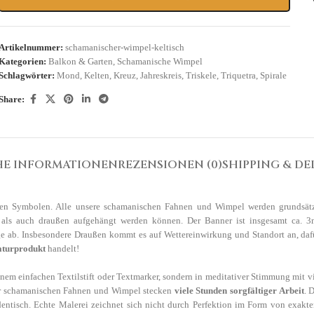
Artikelnummer:
schamanischer-wimpel-keltisch
Kategorien:
Balkon & Garten
,
Schamanische Wimpel
Schlagwörter:
Mond
,
Kelten
,
Kreuz
,
Jahreskreis
,
Triskele
,
Triquetra
,
Spirale
Share:
HE INFORMATIONEN
REZENSIONEN (0)
SHIPPING & DE
hen Symbolen. Alle unsere schamanischen Fahnen und Wimpel werden grundsätzli
n, als auch draußen aufgehängt werden können. Der Banner ist insgesamt ca. 
ge ab. Insbesondere Draußen kommt es auf Wettereinwirkung und Standort an, da
aturprodukt
handelt!
em einfachen Textilstift oder Textmarker, sondern in meditativer Stimmung mit v
nser schamanischen Fahnen und Wimpel stecken
viele Stunden sorgfältiger Arbeit
. 
ntisch. Echte Malerei zeichnet sich nicht durch Perfektion im Form von exakt