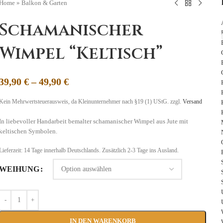
Home
»
Balkon & Garten
Schamanischer
Wimpel “Keltisch”
39,90
€
–
49,90
€
Kein Mehrwertsteuerausweis, da Kleinunternehmer nach §19 (1) UStG.
zzgl.
Versand
In liebevoller Handarbeit bemalter schamanischer Wimpel aus Jute mit
keltischen Symbolen.
Lieferzeit:
14 Tage
innerhalb Deutschlands. Zusätzlich 2-3 Tage ins Ausland.
WEIHUNG
IN DEN WARENKORB