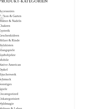
PRODUKT-KATEGORIEN
Accessoires
Balkon & Garten
Blätter & Nadeln
Chakren
Esoterik
Geschenkideen
Hölzer & Rinde
Holzkisten
Klangspiele
Kraftobjekte
Mobile
Native American
Orakel
Räucherwerk
Schmuck
Sonstiges
Spiele
Uncategorized
Unkategorisiert
Waldmagie
Wohnen & Leben