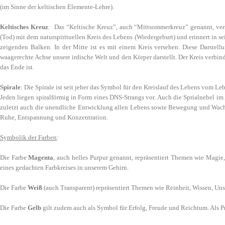
(im Sinne der keltischen Elemente-Lehre).
Keltisches Kreuz
: Das “Keltische Kreuz”, auch “Mittsommerkreuz” genannt, vers
(Tod) mit dem naturspirituellen Kreis des Lebens (Wiedergeburt) und erinnert in s
zeigenden Balken. In der Mitte ist es mit einem Kreis versehen. Diese Darstell
waagerechte Achse unsere irdische Welt und den Körper darstellt. Der Kreis verbin
das Ende ist.
Spirale
: Die Spirale ist seit jeher das Symbol für den Kreislauf des Lebens vom L
Jeden liegen spiralförmig in Form eines DNS-Strangs vor. Auch die Sprialnebel im 
zuletzt auch die unendliche Entwicklung allen Lebens sowie Bewegung und Wachst
Ruhe, Entspannung und Konzentration.
Symbolik der Farben
:
Die Farbe
Magenta
, auch helles Purpur genannt, repräsentiert Themen wie Magie, M
eines gedachten Farbkreises in unserem Gehirn.
Die Farbe
Weiß
(auch Transparent) repräsentiert Themen wie Reinheit, Wissen, Uns
Die Farbe
Gelb
gilt zudem auch als Symbol für Erfolg, Freude und Reichtum. Als Pr