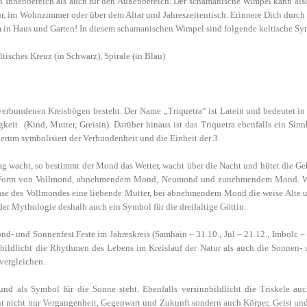
 Innenbereich als auch für den Außenbereich. Der schamanische Wimpel kann also
ur, im Wohnzimmer oder über dem Altar und Jahreszeitentisch. Erinnere Dich durc
um in Haus und Garten! In diesem schamanischen Wimpel sind folgende keltische Sy
ltisches Kreuz (in Schwarz), Spirale (in Blau)
 verbundenen Kreisbögen besteht. Der Name „Triquetra“ ist Latein und bedeutet in 
eit (Kind, Mutter, Greisin). Darüber hinaus ist das Triquetra ebenfalls ein Sinn
erum symbolisiert der Verbundenheit und die Einheit der 3.
ag wacht, so bestimmt der Mond das Wetter, wacht über die Nacht und hütet die G
er in Form von Vollmond, abnehmendem Mond, Neumond und zunehmendem Mond. 
ase des Vollmondes eine liebende Mutter, bei abnehmendem Mond die weise Alte
der Mythologie deshalb auch ein Symbol für die dreifaltige Göttin.
ond- und Sonnenfest Feste im Jahreskreis (Samhain – 31.10., Jul – 21.12., Imbolc – 
nbildlicht die Rhythmen des Lebens im Kreislauf der Natur als auch die Sonnen
vergleichen.
t und als Symbol für die Sonne steht. Ebenfalls versinnbildlicht die Triskele a
t nicht nur Vergangenheit, Gegenwart und Zukunft sondern auch Körper, Geist und