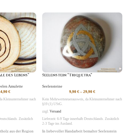
le des Lebens”
Seelenstein “Triquetra”
eelen Amulette
Seelensteine
44,90
€
9,90
€
–
29,90
€
da Kleinunternehmer nach
Kein Mehrwertsteuerausweis, da Kleinunternehmer nach
§19 (1) UStG.
zzgl.
Versand
eutschlands. Zusätzlich
Lieferzeit:
6-9 Tage
innerhalb Deutschlands. Zusätzlich
2-3 Tage ins Ausland.
tholz aus der Region
In liebevoller Handarbeit bemalter Seelenstein