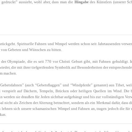
e gedruckt” aussieht, wohl aber, dass man die
Hingabe
des Künstlers (unserer S
 zurückgeht. Spirituelle Fahnen und Wimpel werden schon seit Jahrtausenden verw
ng von Gebeten und Wünschen zu bitten.
er Olympiade, die es seit 770 vor Christi Geburt gibt, mit Fahnen gehuldigt. I
der, die mit ihrer tiefgreifenden Symbolik auf Besonderheiten der entsprechenden
am machen.
. “Gebetsfahnen” (auch “Gebetsflaggen” und “Windpferde” genannt) aus Tibet, w
al verspielt auf Dächern, Tempeln, Brücken oder heiligen Quellen im Wind. Die 
n werden sie draußen für Jeden sichtbar aufgehängt und bis zur vollständigen Verw
l nicht als Zeichen der Alterung betrachtet, sondern als ein Merkmal dafür, dass 
on lehnen sich unsere schamanischen Wimpel und Fahnen an, tragen jedoch die für u
kas.