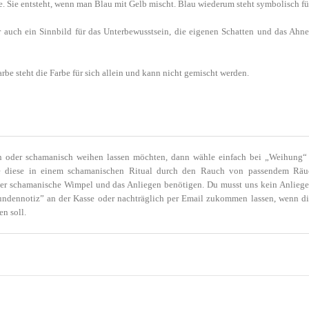
 Sie entsteht, wenn man Blau mit Gelb mischt. Blau wiederum steht symbolisch für
 auch ein Sinnbild für das Unterbewusstsein, die eigenen Schatten und das Ahnenr
arbe steht die Farbe für sich allein und kann nicht gemischt werden.
der schamanisch weihen lassen möchten, dann wähle einfach bei „Weihung“ di
ne diese in einem schamanischen Ritual durch den Rauch von passendem Rä
 der schamanische Wimpel und das Anliegen benötigen. Du musst uns kein Anlieg
Kundennotiz” an der Kasse oder nachträglich per Email zukommen lassen, wenn d
n soll.