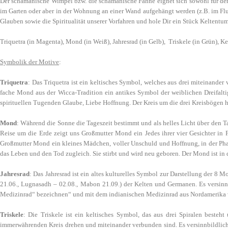
Der schamanische Wimpel bzw. die schamanische Fahne eignet sich sowohl für den
im Garten oder aber in der Wohnung an einer Wand aufgehängt werden (z.B. im Fl
Glauben sowie die Spiritualität unserer Vorfahren und hole Dir ein Stück Keltent
Triquetra (in Magenta), Mond (in Weiß), Jahresrad (in Gelb), Triskele (in Grün), Ke
Symbolik der Motive
:
Triquetra
: Das Triquetra ist ein keltisches Symbol, welches aus drei miteinander
fache Mond aus der Wicca-Tradition ein antikes Symbol der weiblichen Dreifaltigk
spirituellen Tugenden Glaube, Liebe Hoffnung. Der Kreis um die drei Kreisbögen h
Mond
: Während die Sonne die Tageszeit bestimmt und als helles Licht über den T
Reise um die Erde zeigt uns Großmutter Mond ein Jedes ihrer vier Gesicht
Großmutter Mond ein kleines Mädchen, voller Unschuld und Hoffnung, in der Ph
das Leben und den Tod zugleich. Sie stirbt und wird neu geboren. Der Mond ist in 
Jahresrad
: Das Jahresrad ist ein altes kulturelles Symbol zur Darstellung der 8 M
21.06., Lugnasadh – 02.08., Mabon 21.09.) der Kelten und Germanen. Es versin
Medizinrad“ bezeichnen“ und mit dem indianischen Medizinrad aus Nordamerika 
Triskele
: Die Triskele ist ein keltisches Symbol, das aus drei Spiralen besteh
immerwährenden Kreis drehen und miteinander verbunden sind. Es versinnbildlich