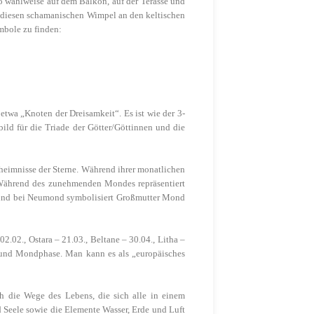
 wahlweise auf dem Balkon, auf der Terasse und
h diesen schamanischen Wimpel an den keltischen
mbole zu finden:
etwa „Knoten der Dreisamkeit“. Es ist wie der 3-
bild für die Triade der Götter/Göttinnen und die
eheimnisse der Sterne. Während ihrer monatlichen
Während des zunehmenden Mondes repräsentiert
 und bei Neumond symbolisiert Großmutter Mond
02.02., Ostara – 21.03., Beltane – 30.04., Litha –
- und Mondphase. Man kann es als „europäisches
uch die Wege des Lebens, die sich alle in einem
 Seele sowie die Elemente Wasser, Erde und Luft