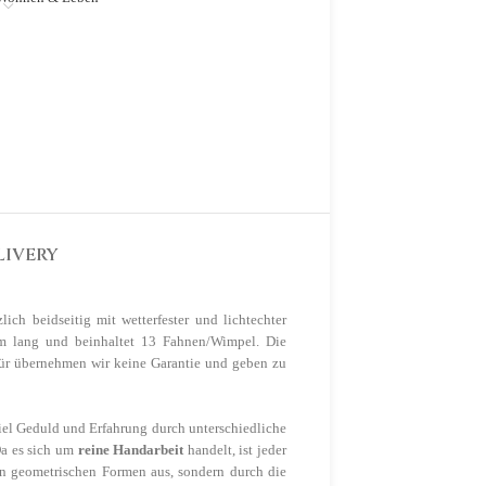
LIVERY
ch beidseitig mit wetterfester und lichtechter
3m lang und beinhaltet 13 Fahnen/Wimpel. Die
für übernehmen wir keine Garantie und geben zu
iel Geduld und Erfahrung durch unterschiedliche
Da es sich um
reine Handarbeit
handelt, ist jeder
en geometrischen Formen aus, sondern durch die