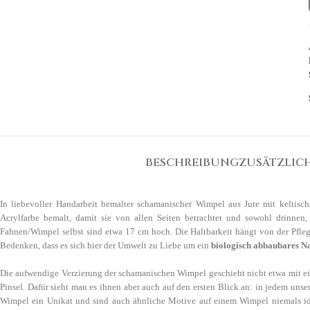
BESCHREIBUNG
ZUSÄTZLIC
In liebevoller Handarbeit bemalter schamanischer Wimpel aus Jute mit keltisc
Acrylfarbe bemalt, damit sie von allen Seiten betrachtet und sowohl drinne
Fahnen/Wimpel selbst sind etwa 17 cm hoch. Die Haltbarkeit hängt von der Pfle
Bedenken, dass es sich hier der Umwelt zu Liebe um ein
biologisch abbaubares N
Die aufwendige Verzierung der schamanischen Wimpel geschieht nicht etwa mit ein
Pinsel. Dafür sieht man es ihnen aber auch auf den ersten Blick an: in jedem u
Wimpel ein Unikat und sind auch ähnliche Motive auf einem Wimpel niemals ide