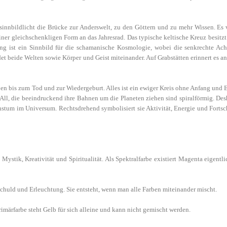
innbildlicht die Brücke zur Anderswelt, zu den Göttern und zu mehr Wissen. Es 
einer gleichschenkligen Form an das Jahresrad. Das typische keltische Kreuz besit
ung ist ein Sinnbild für die schamanische Kosmologie, wobei die senkrechte Ach
det beide Welten sowie Körper und Geist miteinander. Auf Grabstätten erinnert es a
eben bis zum Tod und zur Wiedergeburt. Alles ist ein ewiger Kreis ohne Anfang und
All, die beeindruckend ihre Bahnen um die Planeten ziehen sind spiralförmig. Desh
um im Universum. Rechtsdrehend symbolisiert sie Aktivität, Energie und Fortschr
ystik, Kreativität und Spiritualität. Als Spektralfarbe existiert Magenta eigentlic
chuld und Erleuchtung. Sie entsteht, wenn man alle Farben miteinander mischt.
imärfarbe steht Gelb für sich alleine und kann nicht gemischt werden.